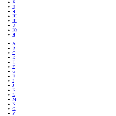
Х
Ц
Ч
Ш
Щ
Э
Ю
Я
A
B
C
D
E
F
G
H
I
J
K
L
M
N
O
P