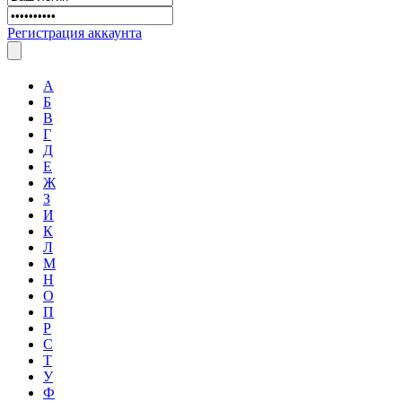
Регистрация аккаунта
А
Б
В
Г
Д
Е
Ж
З
И
К
Л
М
Н
О
П
Р
С
Т
У
Ф