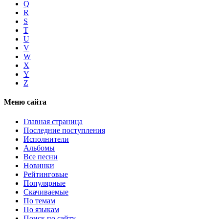
Q
R
S
T
U
V
W
X
Y
Z
Меню сайта
Главная страница
Последние поступления
Исполнители
Альбомы
Все песни
Новинки
Рейтинговые
Популярные
Скачиваемые
По темам
По языкам
Поиск по сайту