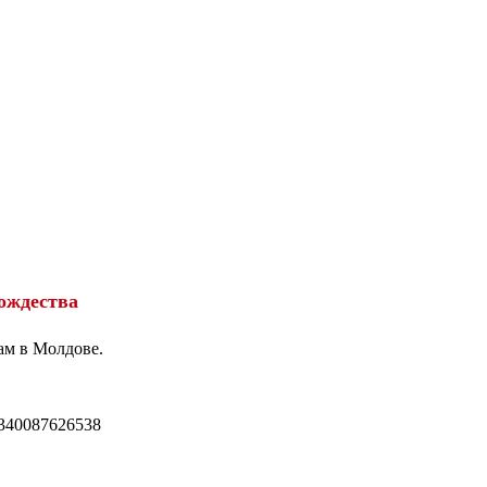
ождества
ам в Молдове.
340087626538