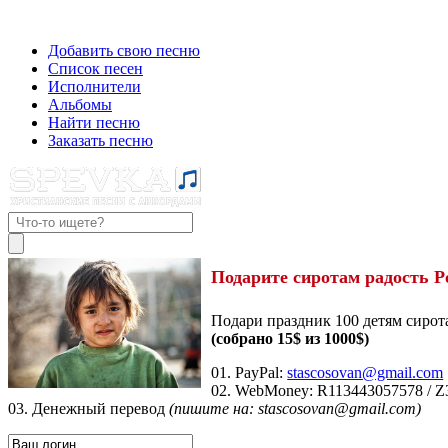
Добавить свою песню
Список песен
Исполнители
Альбомы
Найти песню
Заказать песню
Подарите сиротам радость Р
Подари праздник 100 детям сирот
(собрано 15$ из 1000$)
01. PayPal:
stascosovan@gmail.com
02. WebMoney:
R113443057578
/
Z
03. Денежный перевод
(пишите на: stascosovan@gmail.com)