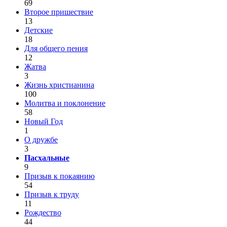
69
Второе пришествие
13
Детские
18
Для общего пения
12
Жатва
3
Жизнь христианина
100
Молитва и поклонение
58
Новый Год
1
О дружбе
3
Пасхальные
9
Призыв к покаянию
54
Призыв к труду
11
Рождество
44