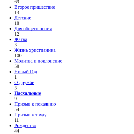
69
Второе пришествие
13
Детские
18
Для общего пения
12
Жатва
3
Жизнь христианина
100
Молитва и поклонение
58
Новый Год
1
О дружбе
3
Пасхальные
9
Призыв к покаянию
54
Призыв к труду
11
Рождество
44