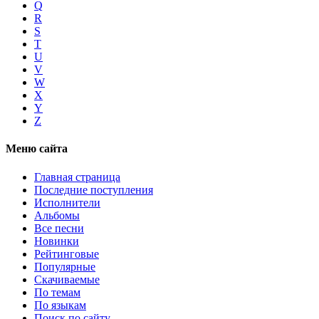
Q
R
S
T
U
V
W
X
Y
Z
Меню сайта
Главная страница
Последние поступления
Исполнители
Альбомы
Все песни
Новинки
Рейтинговые
Популярные
Скачиваемые
По темам
По языкам
Поиск по сайту