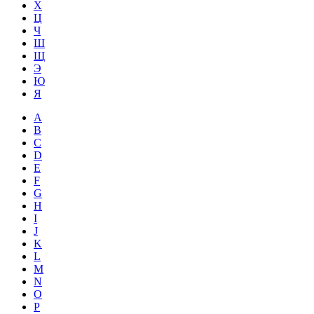
Х
Ц
Ч
Ш
Щ
Э
Ю
Я
A
B
C
D
E
F
G
H
I
J
K
L
M
N
O
P