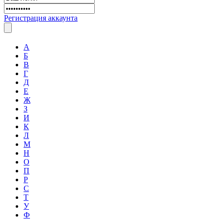
Регистрация аккаунта
А
Б
В
Г
Д
Е
Ж
З
И
К
Л
М
Н
О
П
Р
С
Т
У
Ф