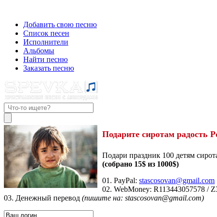
Добавить свою песню
Список песен
Исполнители
Альбомы
Найти песню
Заказать песню
Подарите сиротам радость Р
Подари праздник 100 детям сирот
(собрано 15$ из 1000$)
01. PayPal:
stascosovan@gmail.com
02. WebMoney:
R113443057578
/
Z
03. Денежный перевод
(пишите на: stascosovan@gmail.com)