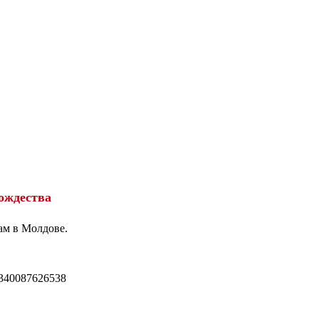
ождества
ам в Молдове.
340087626538