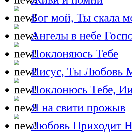
Бог мой, Ты скала м
Ангелы в небе Госпо
Поклоняюсь Тебе
Иисус, Ты Любовь 
Поклонюсь Тебе, Ии
Я на свити прожыв
Любовь Приходит Н