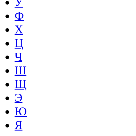
У
Ф
Х
Ц
Ч
Ш
Щ
Э
Ю
Я