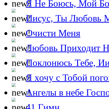
Я Не Боюсь, Мой Б
Иисус, Ты Любовь 
Очисти Меня
Любовь Приходит Н
Поклонюсь Тебе, Ии
Я хочу с Тобой пог
Ангелы в небе Госпо
41 Гимн