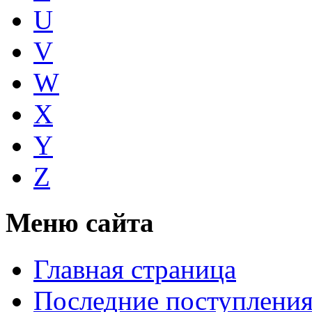
U
V
W
X
Y
Z
Меню сайта
Главная страница
Последние поступлени