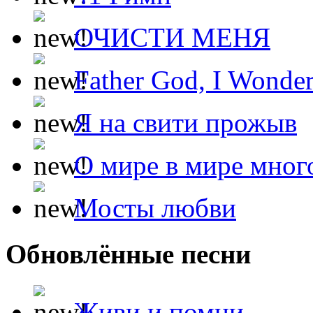
ОЧИСТИ МЕНЯ
Father God, I Wonde
Я на свити прожыв
О мире в мире мног
Мосты любви
Обновлённые песни
Живи и помни