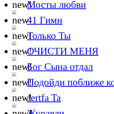
Мосты любви
41 Гимн
Только Ты
ОЧИСТИ МЕНЯ
Бог Сына отдал
Подойди поближе ко
Jertfa Ta
Журавли