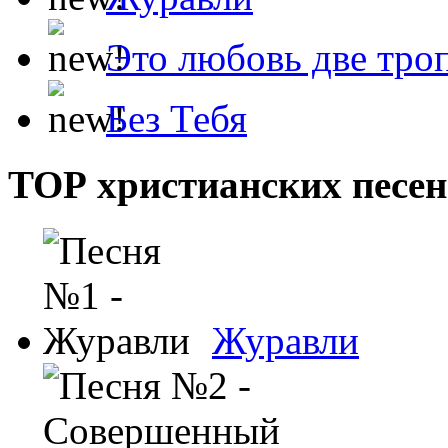
Это любовь две тро
Без Тебя
ТОР христианских песен
Журавли