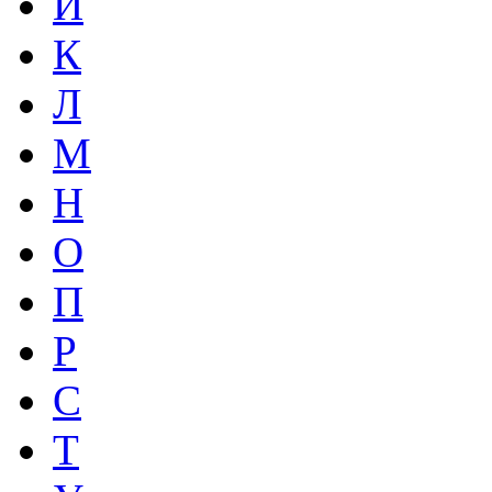
И
К
Л
М
Н
О
П
Р
С
Т