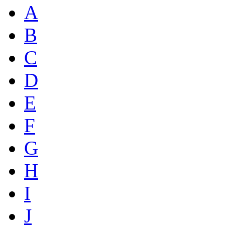
A
B
C
D
E
F
G
H
I
J