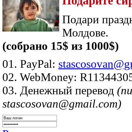
Подарите си
Подари празд
Молдове.
(собрано 15$ из 1000$)
01. PayPal:
stascosovan@g
02. WebMoney:
R1134430
03. Денежный перевод
(п
stascosovan@gmail.com)