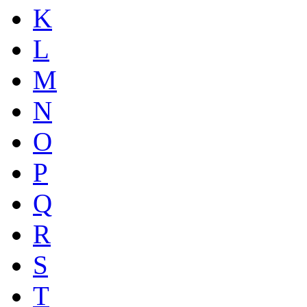
K
L
M
N
O
P
Q
R
S
T