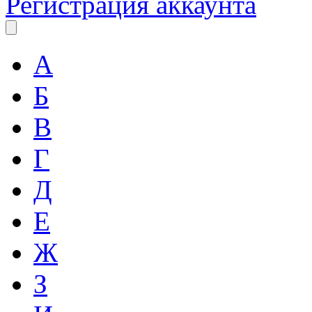
Регистрация аккаунта
А
Б
В
Г
Д
Е
Ж
З