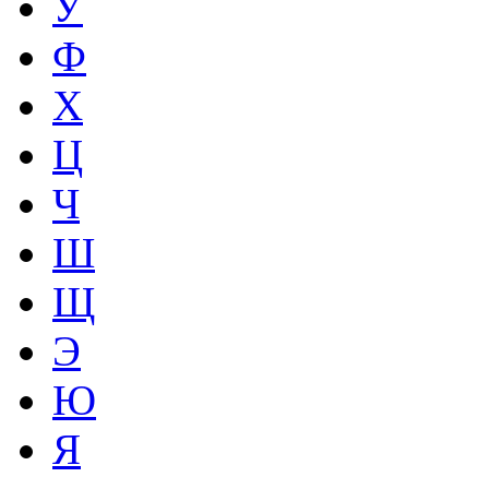
У
Ф
Х
Ц
Ч
Ш
Щ
Э
Ю
Я