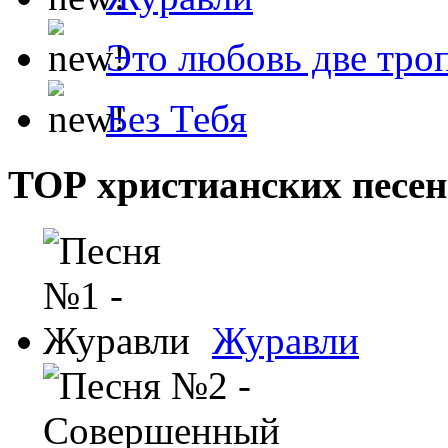
Это любовь две тро
Без Тебя
ТОР христианских песен
Журавли