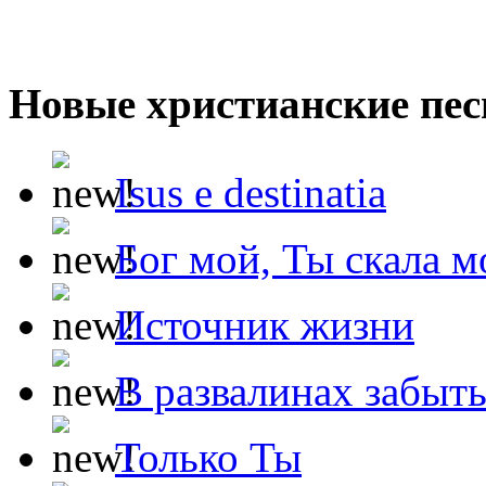
Новые христианские пес
Isus e destinatia
Бог мой, Ты скала м
Источник жизни
В развалинах забыт
Только Ты