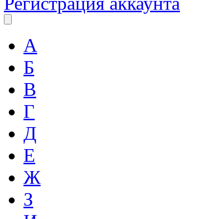
Регистрация аккаунта
А
Б
В
Г
Д
Е
Ж
З