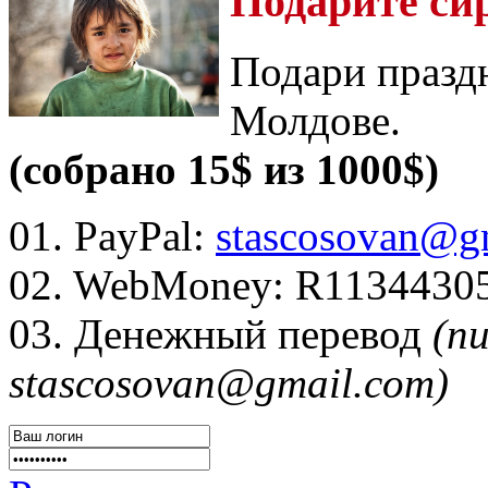
Подарите си
Подари празд
Молдове.
(собрано 15$ из 1000$)
01. PayPal:
stascosovan@g
02. WebMoney:
R1134430
03. Денежный перевод
(п
stascosovan@gmail.com)