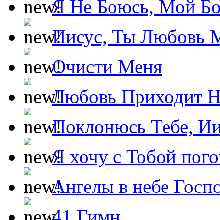
Я Не Боюсь, Мой Б
Иисус, Ты Любовь 
Очисти Меня
Любовь Приходит Н
Поклонюсь Тебе, Ии
Я хочу с Тобой пог
Ангелы в небе Госпо
41 Гимн