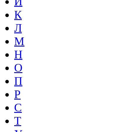
И
К
Л
М
Н
О
П
Р
С
Т