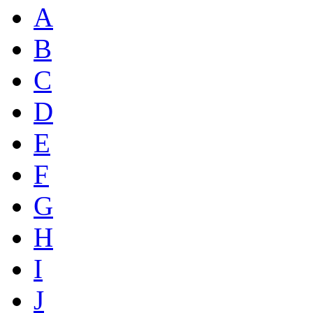
A
B
C
D
E
F
G
H
I
J