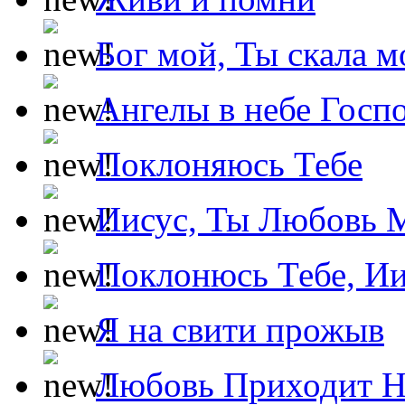
Бог мой, Ты скала м
Ангелы в небе Госпо
Поклоняюсь Тебе
Иисус, Ты Любовь 
Поклонюсь Тебе, Ии
Я на свити прожыв
Любовь Приходит Н