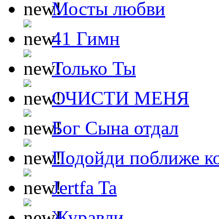
Мосты любви
41 Гимн
Только Ты
ОЧИСТИ МЕНЯ
Бог Сына отдал
Подойди поближе ко
Jertfa Ta
Журавли