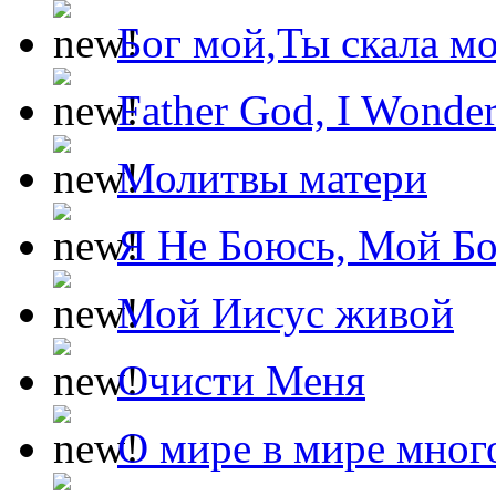
Бог мой,Ты скала м
Father God, I Wonde
Молитвы матери
Я Не Боюсь, Мой Б
Мой Иисус живой
Очисти Меня
О мире в мире мног