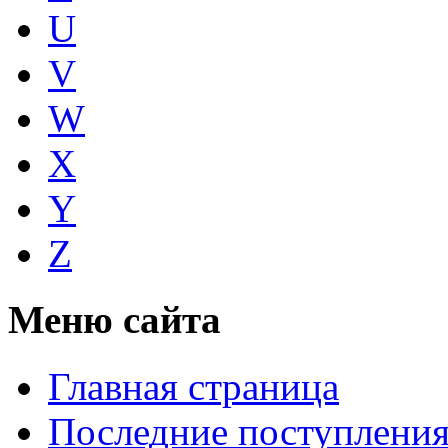
U
V
W
X
Y
Z
Меню сайта
Главная страница
Последние поступлени