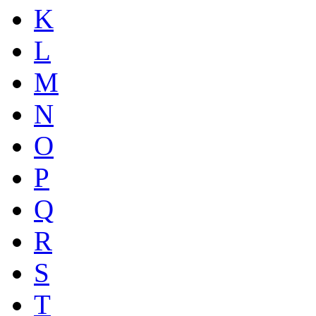
K
L
M
N
O
P
Q
R
S
T