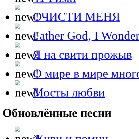
ОЧИСТИ МЕНЯ
Father God, I Wonde
Я на свити прожыв
О мире в мире мног
Мосты любви
Обновлённые песни
Живи и помни