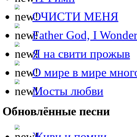
ОЧИСТИ МЕНЯ
Father God, I Wonde
Я на свити прожыв
О мире в мире мног
Мосты любви
Обновлённые песни
Живи и помни