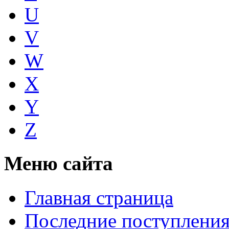
U
V
W
X
Y
Z
Меню сайта
Главная страница
Последние поступлени