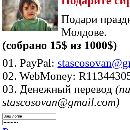
Подарите си
Подари празд
Молдове.
(собрано 15$ из 1000$)
01. PayPal:
stascosovan@g
02. WebMoney:
R1134430
03. Денежный перевод
(п
stascosovan@gmail.com)