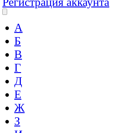
Регистрация аккаунта
А
Б
В
Г
Д
Е
Ж
З