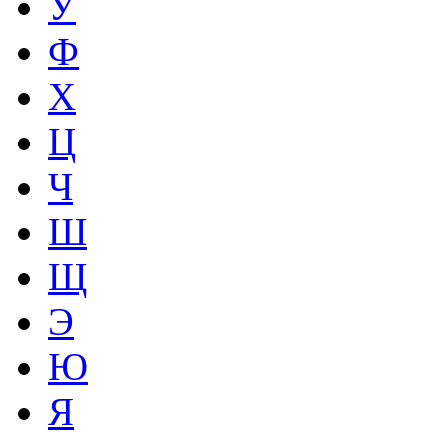
У
Ф
Х
Ц
Ч
Ш
Щ
Э
Ю
Я