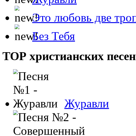
Это любовь две тро
Без Тебя
ТОР христианских песен
Журавли