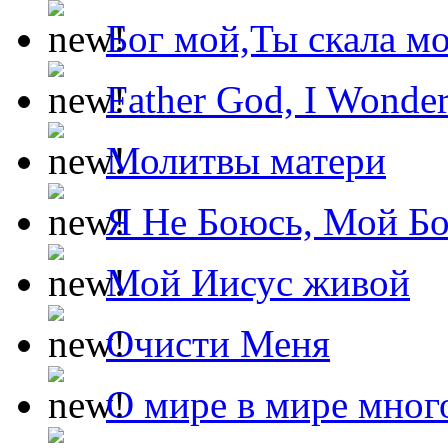
Бог мой,Ты скала м
Father God, I Wonde
Молитвы матери
Я Не Боюсь, Мой Б
Мой Иисус живой
Очисти Меня
О мире в мире мног