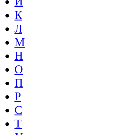
И
К
Л
М
Н
О
П
Р
С
Т