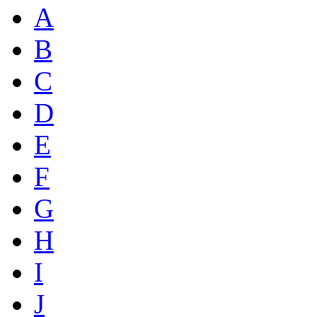
A
B
C
D
E
F
G
H
I
J