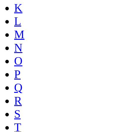
K
L
M
N
O
P
Q
R
S
T