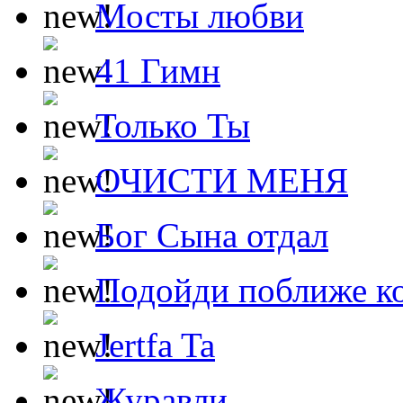
Мосты любви
41 Гимн
Только Ты
ОЧИСТИ МЕНЯ
Бог Сына отдал
Подойди поближе ко
Jertfa Ta
Журавли