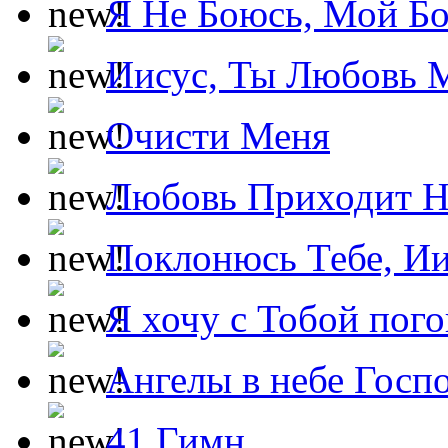
Я Не Боюсь, Мой Б
Иисус, Ты Любовь 
Очисти Меня
Любовь Приходит Н
Поклонюсь Тебе, Ии
Я хочу с Тобой пог
Ангелы в небе Госпо
41 Гимн