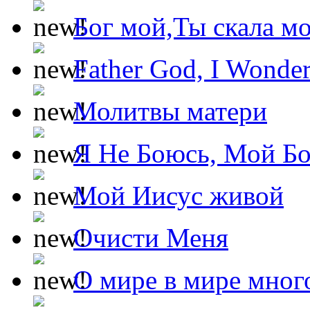
Бог мой,Ты скала м
Father God, I Wonde
Молитвы матери
Я Не Боюсь, Мой Б
Мой Иисус живой
Очисти Меня
О мире в мире мног