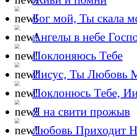
Бог мой, Ты скала м
Ангелы в небе Госпо
Поклоняюсь Тебе
Иисус, Ты Любовь 
Поклонюсь Тебе, Ии
Я на свити прожыв
Любовь Приходит Н