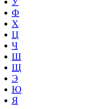
У
Ф
Х
Ц
Ч
Ш
Щ
Э
Ю
Я