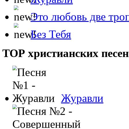
Это любовь две тро
Без Тебя
ТОР христианских песен
Журавли