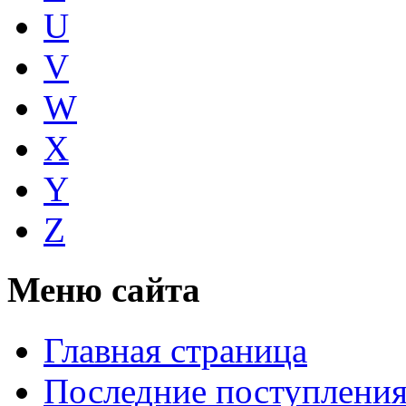
U
V
W
X
Y
Z
Меню сайта
Главная страница
Последние поступлени