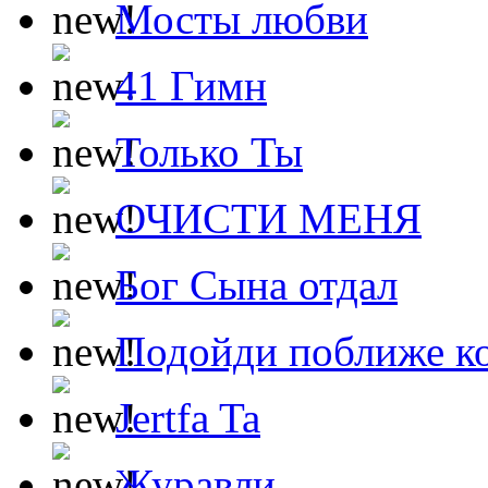
Мосты любви
41 Гимн
Только Ты
ОЧИСТИ МЕНЯ
Бог Сына отдал
Подойди поближе ко
Jertfa Ta
Журавли