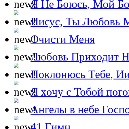
Я Не Боюсь, Мой Б
Иисус, Ты Любовь 
Очисти Меня
Любовь Приходит Н
Поклонюсь Тебе, Ии
Я хочу с Тобой пог
Ангелы в небе Госпо
41 Гимн