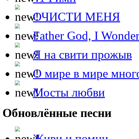
ОЧИСТИ МЕНЯ
Father God, I Wonde
Я на свити прожыв
О мире в мире мног
Мосты любви
Обновлённые песни
Живи и помни