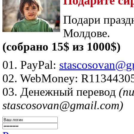
Подарите си
Подари празд
Молдове.
(собрано 15$ из 1000$)
01. PayPal:
stascosovan@g
02. WebMoney:
R1134430
03. Денежный перевод
(п
stascosovan@gmail.com)