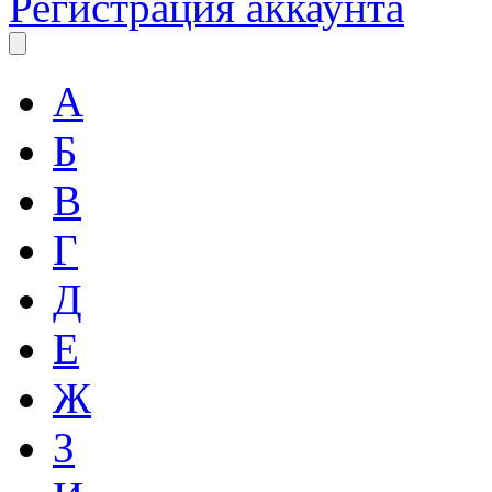
Регистрация аккаунта
А
Б
В
Г
Д
Е
Ж
З