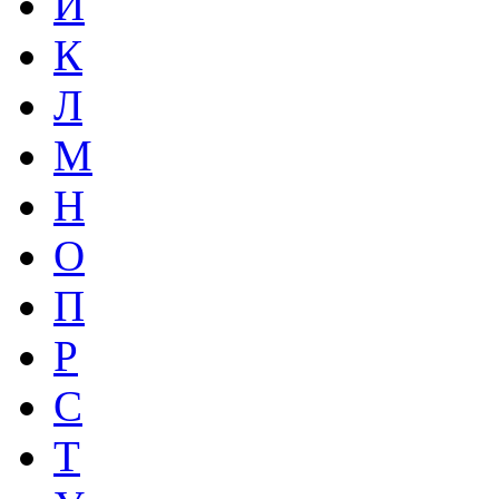
И
К
Л
М
Н
О
П
Р
С
Т