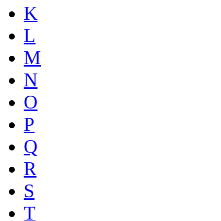
K
L
M
N
O
P
Q
R
S
T