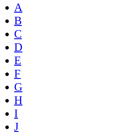
A
B
C
D
E
F
G
H
I
J