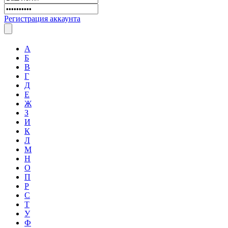
Регистрация аккаунта
А
Б
В
Г
Д
Е
Ж
З
И
К
Л
М
Н
О
П
Р
С
Т
У
Ф