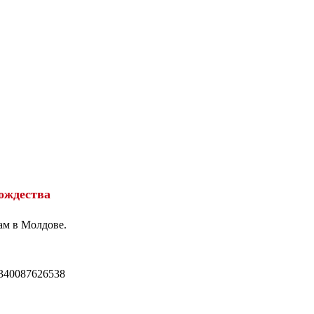
ождества
ам в Молдове.
340087626538