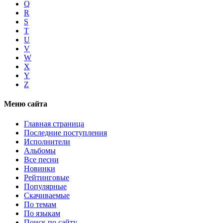
Q
R
S
T
U
V
W
X
Y
Z
Меню сайта
Главная страница
Последние поступления
Исполнители
Альбомы
Все песни
Новинки
Рейтинговые
Популярные
Скачиваемые
По темам
По языкам
Поиск по сайту