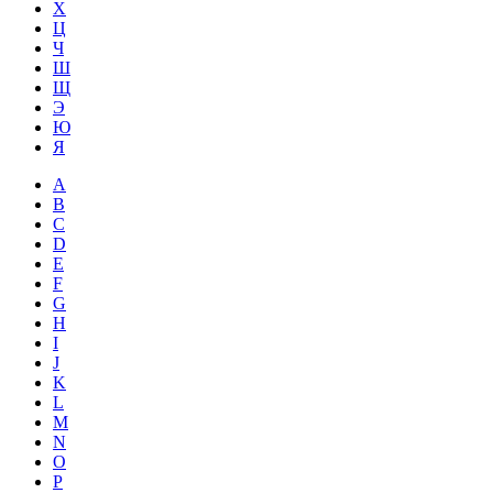
Х
Ц
Ч
Ш
Щ
Э
Ю
Я
A
B
C
D
E
F
G
H
I
J
K
L
M
N
O
P