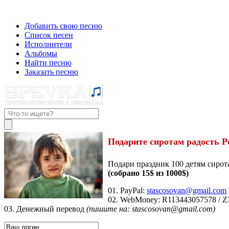
Добавить свою песню
Список песен
Исполнители
Альбомы
Найти песню
Заказать песню
Подарите сиротам радость Р
Подари праздник 100 детям сирот
(собрано 15$ из 1000$)
01. PayPal:
stascosovan@gmail.com
02. WebMoney:
R113443057578
/
Z
03. Денежный перевод
(пишите на: stascosovan@gmail.com)