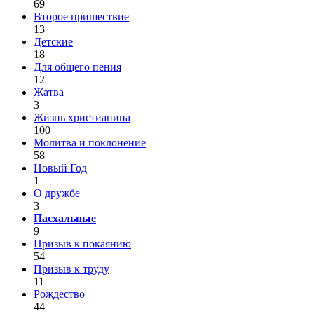
69
Второе пришествие
13
Детские
18
Для общего пения
12
Жатва
3
Жизнь христианина
100
Молитва и поклонение
58
Новый Год
1
О дружбе
3
Пасхальные
9
Призыв к покаянию
54
Призыв к труду
11
Рождество
44