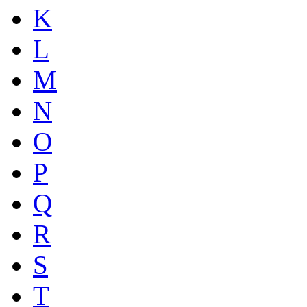
K
L
M
N
O
P
Q
R
S
T