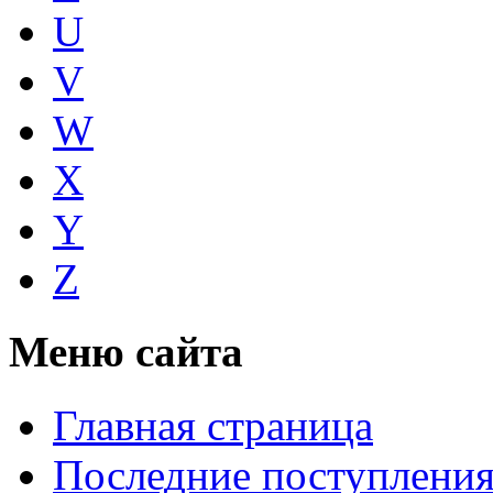
U
V
W
X
Y
Z
Меню сайта
Главная страница
Последние поступлени