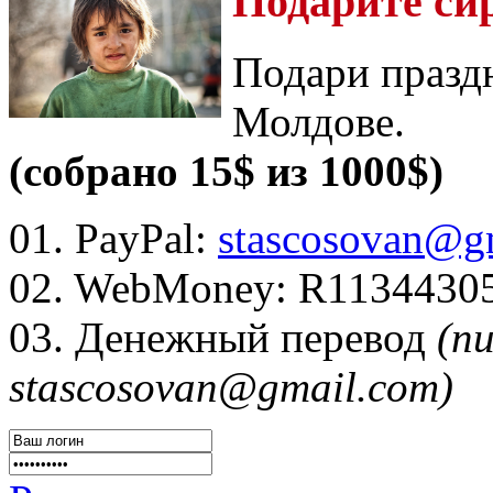
Подарите си
Подари празд
Молдове.
(собрано 15$ из 1000$)
01. PayPal:
stascosovan@g
02. WebMoney:
R1134430
03. Денежный перевод
(п
stascosovan@gmail.com)