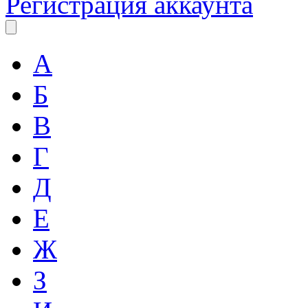
Регистрация аккаунта
А
Б
В
Г
Д
Е
Ж
З