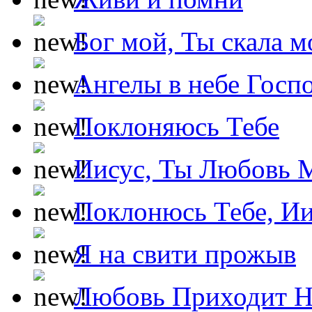
Бог мой, Ты скала м
Ангелы в небе Госпо
Поклоняюсь Тебе
Иисус, Ты Любовь 
Поклонюсь Тебе, Ии
Я на свити прожыв
Любовь Приходит Н