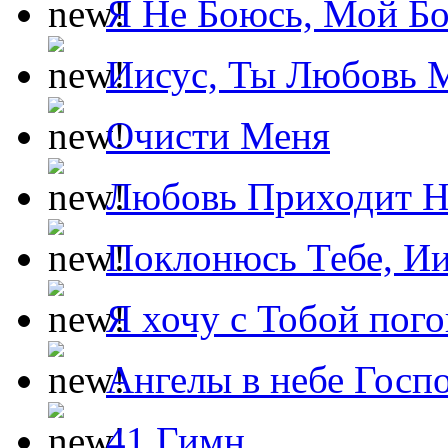
Я Не Боюсь, Мой Б
Иисус, Ты Любовь 
Очисти Меня
Любовь Приходит Н
Поклонюсь Тебе, Ии
Я хочу с Тобой пог
Ангелы в небе Госпо
41 Гимн