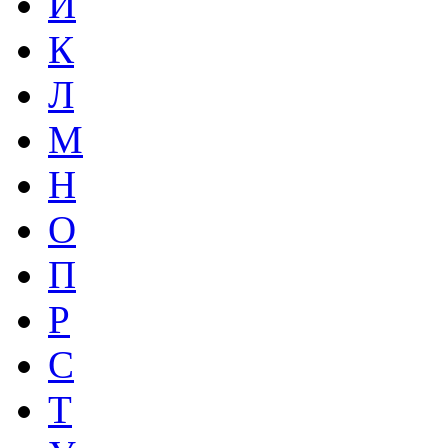
И
К
Л
М
Н
О
П
Р
С
Т