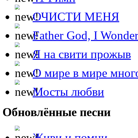
ОЧИСТИ МЕНЯ
Father God, I Wonde
Я на свити прожыв
О мире в мире мног
Мосты любви
Обновлённые песни
Живи и помни