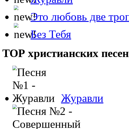
Это любовь две тро
Без Тебя
ТОР христианских песен
Журавли