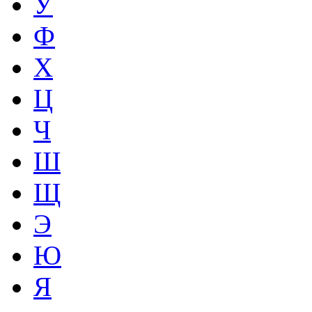
У
Ф
Х
Ц
Ч
Ш
Щ
Э
Ю
Я