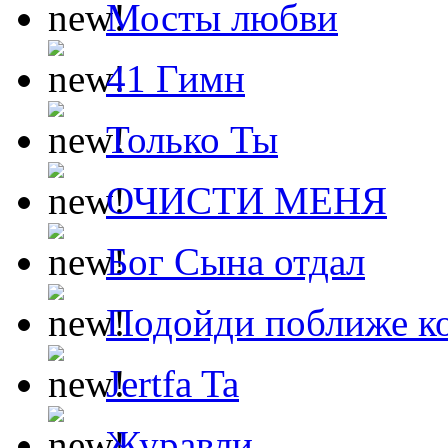
Мосты любви
41 Гимн
Только Ты
ОЧИСТИ МЕНЯ
Бог Сына отдал
Подойди поближе ко
Jertfa Ta
Журавли