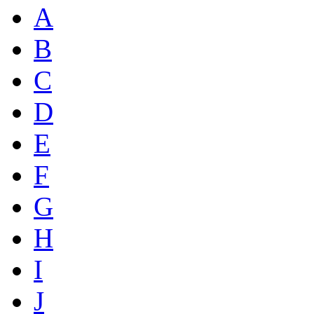
A
B
C
D
E
F
G
H
I
J