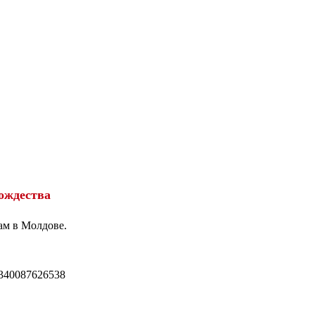
ождества
ам в Молдове.
340087626538