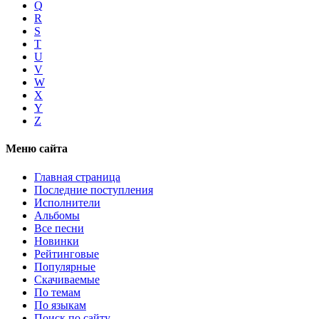
Q
R
S
T
U
V
W
X
Y
Z
Меню сайта
Главная страница
Последние поступления
Исполнители
Альбомы
Все песни
Новинки
Рейтинговые
Популярные
Скачиваемые
По темам
По языкам
Поиск по сайту