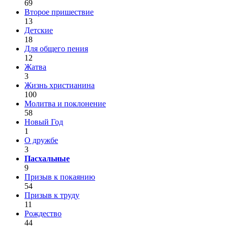
69
Второе пришествие
13
Детские
18
Для общего пения
12
Жатва
3
Жизнь христианина
100
Молитва и поклонение
58
Новый Год
1
О дружбе
3
Пасхальные
9
Призыв к покаянию
54
Призыв к труду
11
Рождество
44