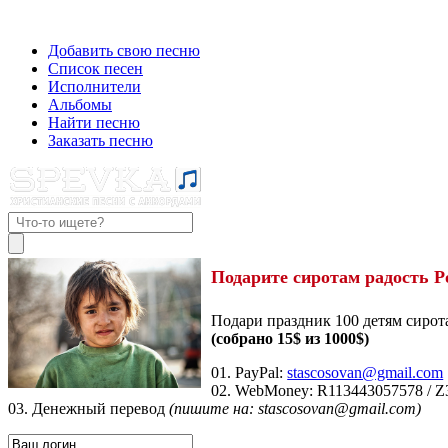
Добавить свою песню
Список песен
Исполнители
Альбомы
Найти песню
Заказать песню
Подарите сиротам радость Р
Подари праздник 100 детям сирот
(собрано 15$ из 1000$)
01. PayPal:
stascosovan@gmail.com
02. WebMoney:
R113443057578
/
Z
03. Денежный перевод
(пишите на: stascosovan@gmail.com)