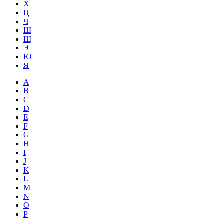
Х
Ц
Ч
Ш
Щ
Э
Ю
Я
A
B
C
D
E
F
G
H
I
J
K
L
M
N
O
P