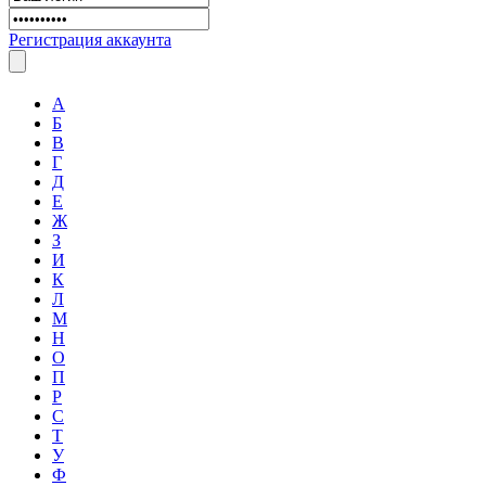
Регистрация аккаунта
А
Б
В
Г
Д
Е
Ж
З
И
К
Л
М
Н
О
П
Р
С
Т
У
Ф