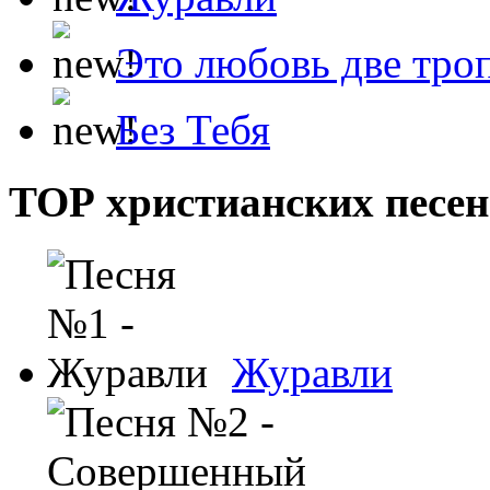
Это любовь две тро
Без Тебя
ТОР христианских песен
Журавли