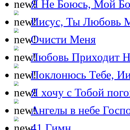
Я Не Боюсь, Мой Б
Иисус, Ты Любовь 
Очисти Меня
Любовь Приходит Н
Поклонюсь Тебе, Ии
Я хочу с Тобой пог
Ангелы в небе Госпо
41 Гимн