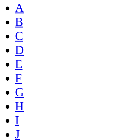
A
B
C
D
E
F
G
H
I
J