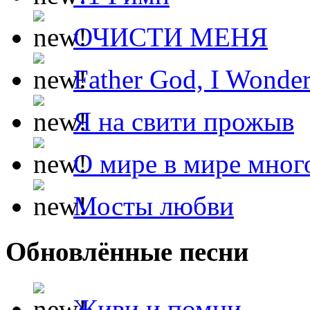
ОЧИСТИ МЕНЯ
Father God, I Wonde
Я на свити прожыв
О мире в мире мног
Мосты любви
Обновлённые песни
Живи и помни