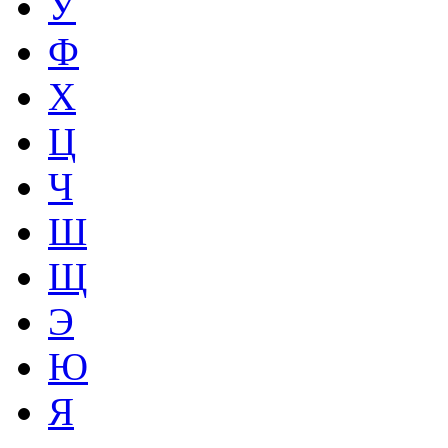
У
Ф
Х
Ц
Ч
Ш
Щ
Э
Ю
Я