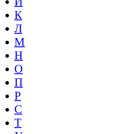
И
К
Л
М
Н
О
П
Р
С
Т