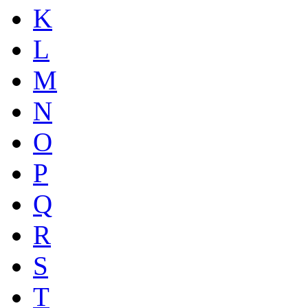
K
L
M
N
O
P
Q
R
S
T