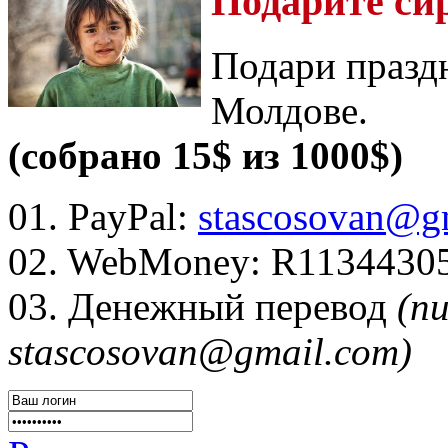
Подарите си
Подари празд
Молдове.
(собрано 15$ из 1000$)
01. PayPal:
stascosovan@g
02. WebMoney:
R1134430
03. Денежный перевод
(п
stascosovan@gmail.com)