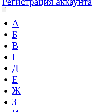
Регистрация аккаунта
А
Б
В
Г
Д
Е
Ж
З