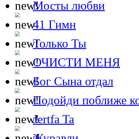
Мосты любви
41 Гимн
Только Ты
ОЧИСТИ МЕНЯ
Бог Сына отдал
Подойди поближе ко
Jertfa Ta
Журавли