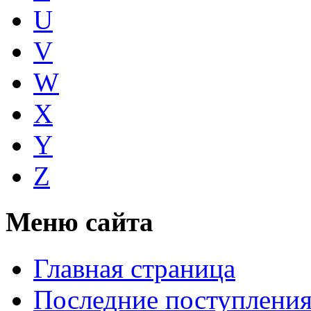
U
V
W
X
Y
Z
Меню сайта
Главная страница
Последние поступлени