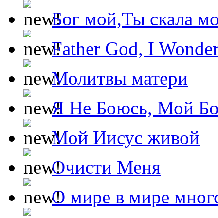
Бог мой,Ты скала м
Father God, I Wonde
Молитвы матери
Я Не Боюсь, Мой Б
Мой Иисус живой
Очисти Меня
О мире в мире мног