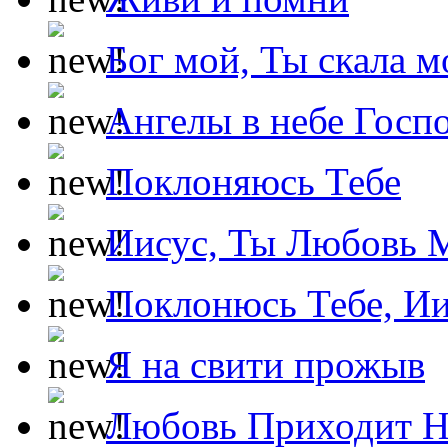
Бог мой, Ты скала м
Ангелы в небе Госпо
Поклоняюсь Тебе
Иисус, Ты Любовь 
Поклонюсь Тебе, Ии
Я на свити прожыв
Любовь Приходит Н