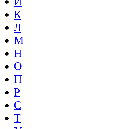
И
К
Л
М
Н
О
П
Р
С
Т