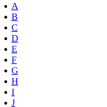
A
B
C
D
E
F
G
H
I
J