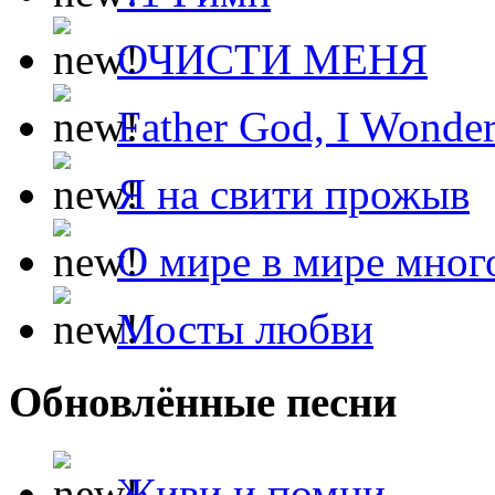
ОЧИСТИ МЕНЯ
Father God, I Wonde
Я на свити прожыв
О мире в мире мног
Мосты любви
Обновлённые песни
Живи и помни