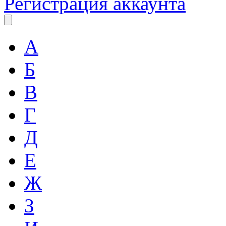
Регистрация аккаунта
А
Б
В
Г
Д
Е
Ж
З