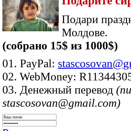
Подарите си
Подари празд
Молдове.
(собрано 15$ из 1000$)
01. PayPal:
stascosovan@g
02. WebMoney:
R1134430
03. Денежный перевод
(п
stascosovan@gmail.com)