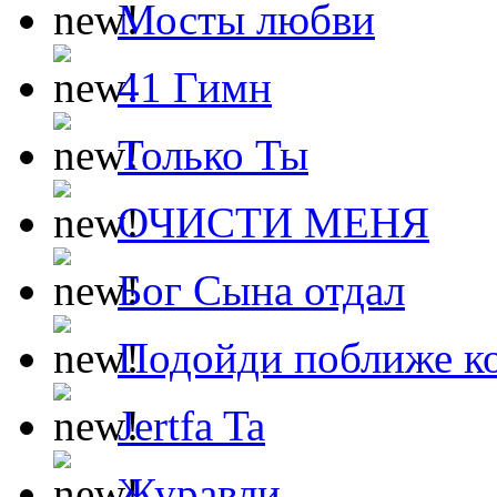
Мосты любви
41 Гимн
Только Ты
ОЧИСТИ МЕНЯ
Бог Сына отдал
Подойди поближе ко
Jertfa Ta
Журавли