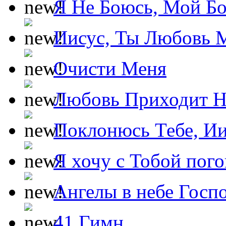
Я Не Боюсь, Мой Б
Иисус, Ты Любовь 
Очисти Меня
Любовь Приходит Н
Поклонюсь Тебе, Ии
Я хочу с Тобой пог
Ангелы в небе Госпо
41 Гимн