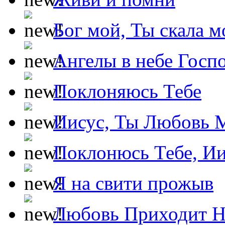
Бог мой, Ты скала м
Ангелы в небе Госпо
Поклоняюсь Тебе
Иисус, Ты Любовь 
Поклонюсь Тебе, Ии
Я на свити прожыв
Любовь Приходит Н