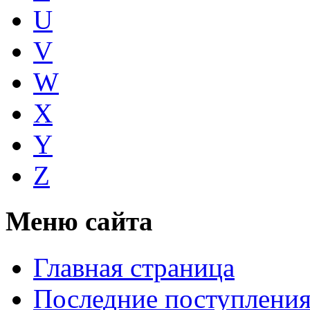
U
V
W
X
Y
Z
Меню сайта
Главная страница
Последние поступлени