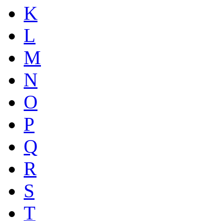
K
L
M
N
O
P
Q
R
S
T