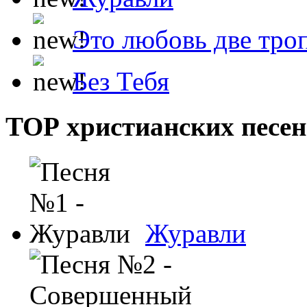
Это любовь две тро
Без Тебя
ТОР христианских песен
Журавли