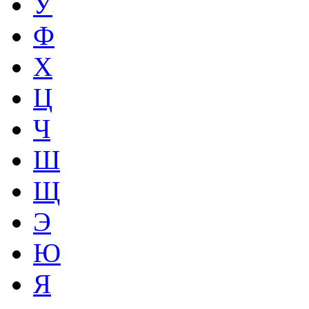
У
Ф
Х
Ц
Ч
Ш
Щ
Э
Ю
Я