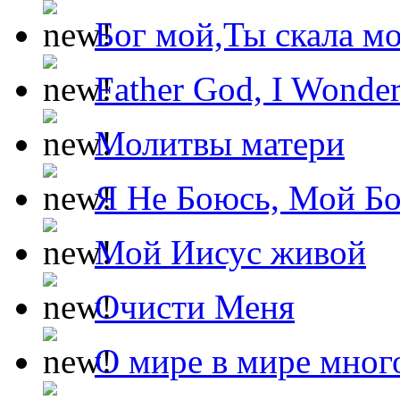
Бог мой,Ты скала м
Father God, I Wonde
Молитвы матери
Я Не Боюсь, Мой Б
Мой Иисус живой
Очисти Меня
О мире в мире мног