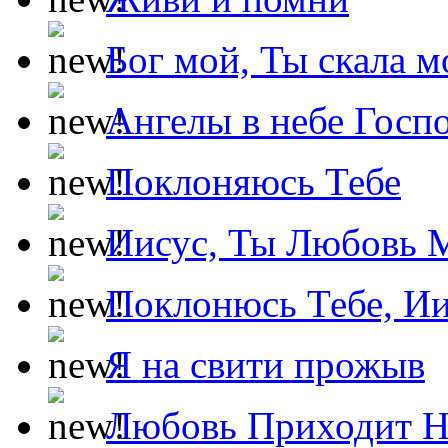
Бог мой, Ты скала м
Ангелы в небе Госпо
Поклоняюсь Тебе
Иисус, Ты Любовь 
Поклонюсь Тебе, Ии
Я на свити прожыв
Любовь Приходит Н