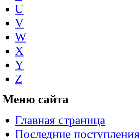
U
V
W
X
Y
Z
Меню сайта
Главная страница
Последние поступлени