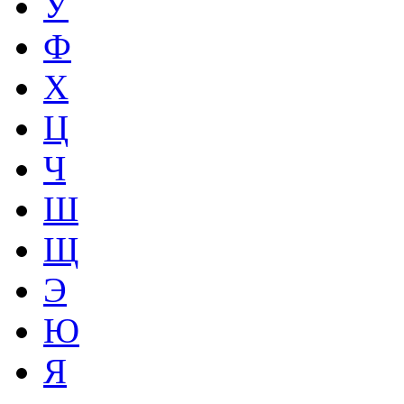
У
Ф
Х
Ц
Ч
Ш
Щ
Э
Ю
Я