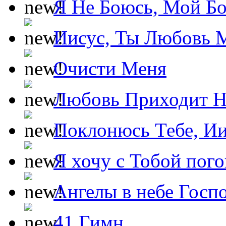
Я Не Боюсь, Мой Б
Иисус, Ты Любовь 
Очисти Меня
Любовь Приходит Н
Поклонюсь Тебе, Ии
Я хочу с Тобой пог
Ангелы в небе Госпо
41 Гимн