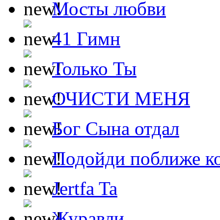
Мосты любви
41 Гимн
Только Ты
ОЧИСТИ МЕНЯ
Бог Сына отдал
Подойди поближе ко
Jertfa Ta
Журавли