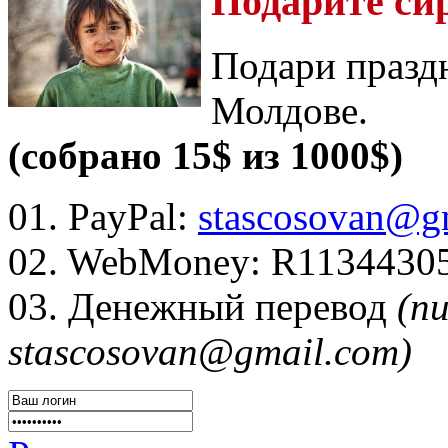
Подарите си
Подари празд
Молдове.
(собрано 15$ из 1000$)
01. PayPal:
stascosovan@g
02. WebMoney:
R1134430
03. Денежный перевод
(п
stascosovan@gmail.com)