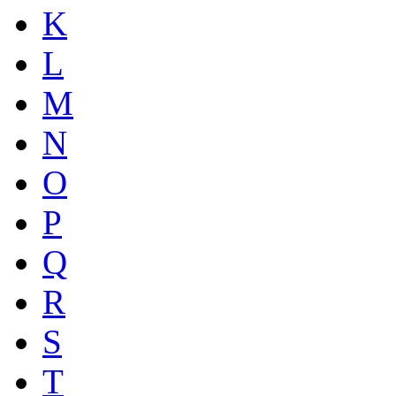
K
L
M
N
O
P
Q
R
S
T