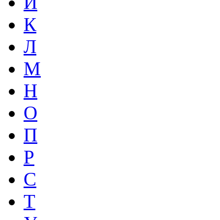
И
К
Л
М
Н
О
П
Р
С
Т