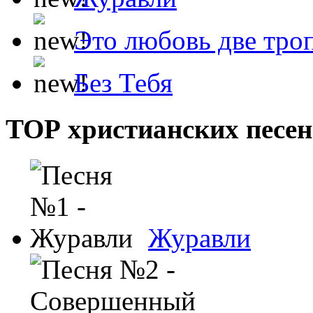
Это любовь две тро
Без Тебя
ТОР христианских песен
Журавли