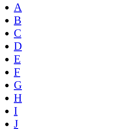
A
B
C
D
E
F
G
H
I
J