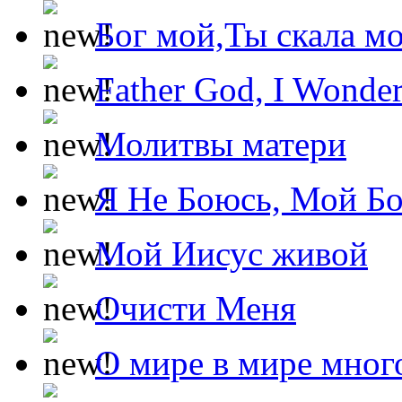
Бог мой,Ты скала м
Father God, I Wonde
Молитвы матери
Я Не Боюсь, Мой Б
Мой Иисус живой
Очисти Меня
О мире в мире мног