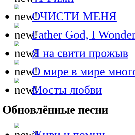
ОЧИСТИ МЕНЯ
Father God, I Wonde
Я на свити прожыв
О мире в мире мног
Мосты любви
Обновлённые песни
Живи и помни