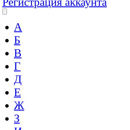
Регистрация аккаунта
А
Б
В
Г
Д
Е
Ж
З