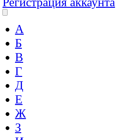
Регистрация аккаунта
А
Б
В
Г
Д
Е
Ж
З