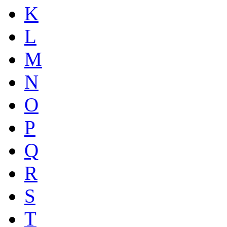
K
L
M
N
O
P
Q
R
S
T