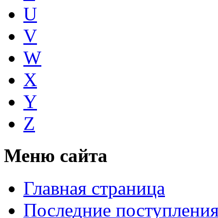
U
V
W
X
Y
Z
Меню сайта
Главная страница
Последние поступлени