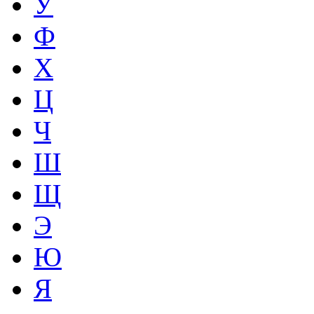
У
Ф
Х
Ц
Ч
Ш
Щ
Э
Ю
Я