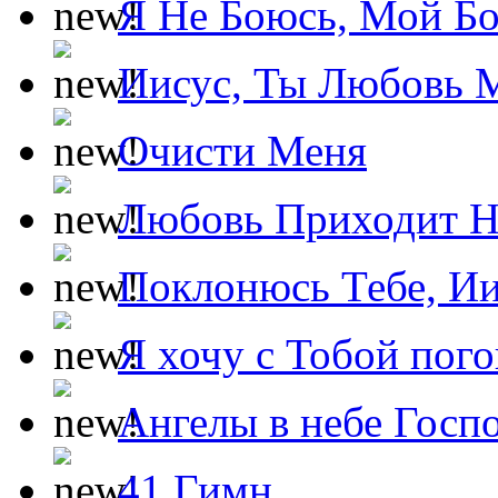
Я Не Боюсь, Мой Б
Иисус, Ты Любовь 
Очисти Меня
Любовь Приходит Н
Поклонюсь Тебе, Ии
Я хочу с Тобой пог
Ангелы в небе Госпо
41 Гимн