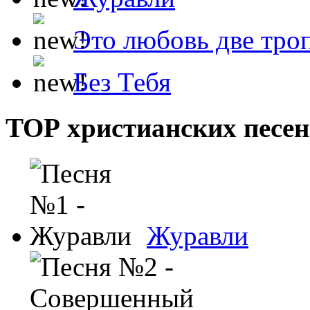
Это любовь две тро
Без Тебя
ТОР христианских песен
Журавли