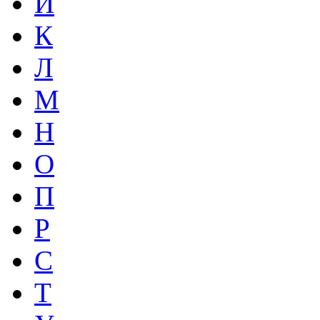
И
К
Л
М
Н
О
П
Р
С
Т