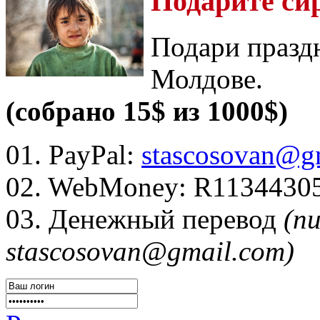
Подарите си
Подари празд
Молдове.
(собрано 15$ из 1000$)
01. PayPal:
stascosovan@g
02. WebMoney:
R1134430
03. Денежный перевод
(п
stascosovan@gmail.com)