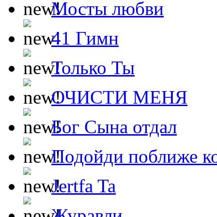
Мосты любви
41 Гимн
Только Ты
ОЧИСТИ МЕНЯ
Бог Сына отдал
Подойди поближе ко
Jertfa Ta
Журавли