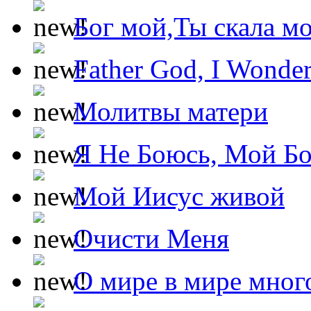
Бог мой,Ты скала м
Father God, I Wonde
Молитвы матери
Я Не Боюсь, Мой Б
Мой Иисус живой
Очисти Меня
О мире в мире мног