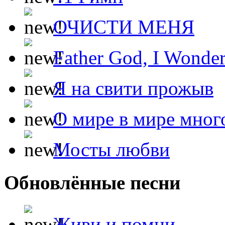
ОЧИСТИ МЕНЯ
Father God, I Wonde
Я на свити прожыв
О мире в мире мног
Мосты любви
Обновлённые песни
Живи и помни