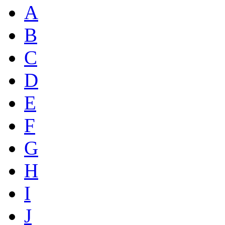
A
B
C
D
E
F
G
H
I
J