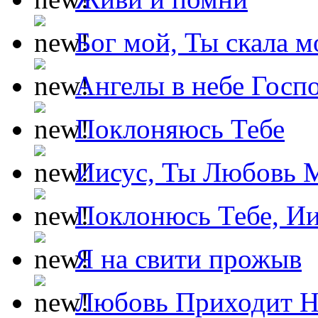
Бог мой, Ты скала м
Ангелы в небе Госпо
Поклоняюсь Тебе
Иисус, Ты Любовь 
Поклонюсь Тебе, Ии
Я на свити прожыв
Любовь Приходит Н