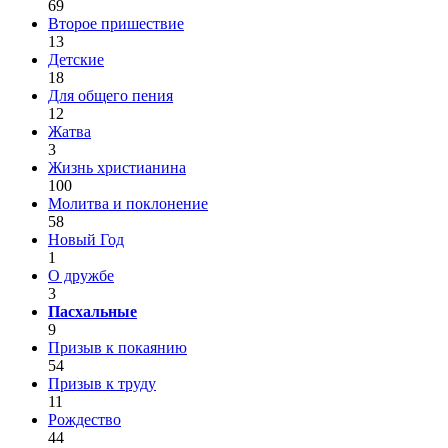
69
Второе пришествие
13
Детские
18
Для общего пения
12
Жатва
3
Жизнь христианина
100
Молитва и поклонение
58
Новый Год
1
О дружбе
3
Пасхальные
9
Призыв к покаянию
54
Призыв к труду
11
Рождество
44