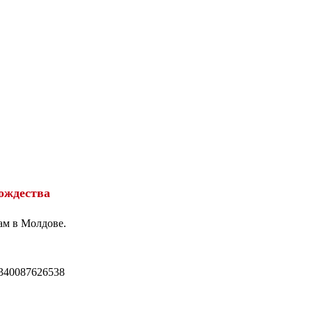
ождества
ам в Молдове.
340087626538