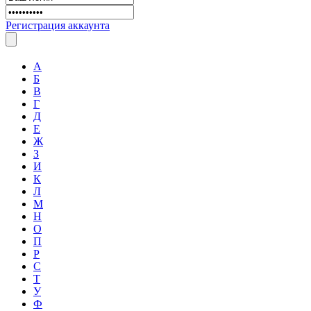
Регистрация аккаунта
А
Б
В
Г
Д
Е
Ж
З
И
К
Л
М
Н
О
П
Р
С
Т
У
Ф