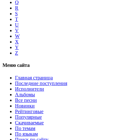
Q
R
S
T
U
V
W
X
Y
Z
Меню сайта
Главная страница
Последние поступления
Исполнители
Альбомы
Все песни
Новинки
Рейтинговые
Популярные
Скачиваемые
По темам
По языкам
Поиск по сайту