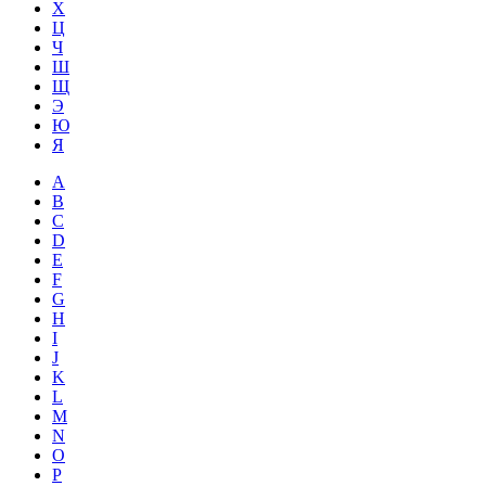
Х
Ц
Ч
Ш
Щ
Э
Ю
Я
A
B
C
D
E
F
G
H
I
J
K
L
M
N
O
P