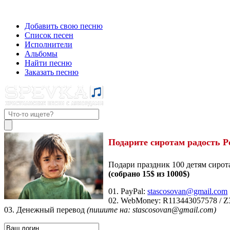
Добавить свою песню
Список песен
Исполнители
Альбомы
Найти песню
Заказать песню
Подарите сиротам радость Р
Подари праздник 100 детям сирот
(собрано 15$ из 1000$)
01. PayPal:
stascosovan@gmail.com
02. WebMoney:
R113443057578
/
Z
03. Денежный перевод
(пишите на: stascosovan@gmail.com)