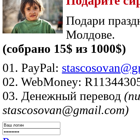
Подарите си
Подари празд
Молдове.
(собрано 15$ из 1000$)
01. PayPal:
stascosovan@g
02. WebMoney:
R1134430
03. Денежный перевод
(п
stascosovan@gmail.com)