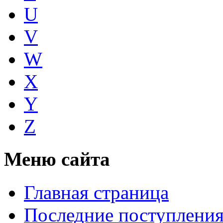
U
V
W
X
Y
Z
Меню сайта
Главная страница
Последние поступлени