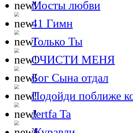
Мосты любви
41 Гимн
Только Ты
ОЧИСТИ МЕНЯ
Бог Сына отдал
Подойди поближе ко
Jertfa Ta
Журавли