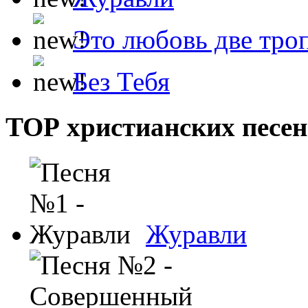
Это любовь две тро
Без Тебя
ТОР христианских песен
Журавли