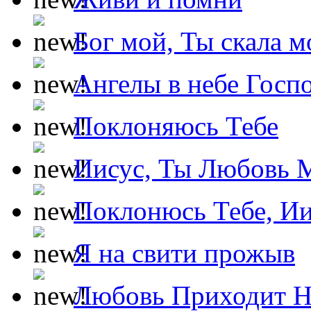
Бог мой, Ты скала м
Ангелы в небе Госпо
Поклоняюсь Тебе
Иисус, Ты Любовь 
Поклонюсь Тебе, Ии
Я на свити прожыв
Любовь Приходит Н