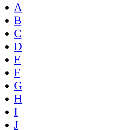
A
B
C
D
E
F
G
H
I
J