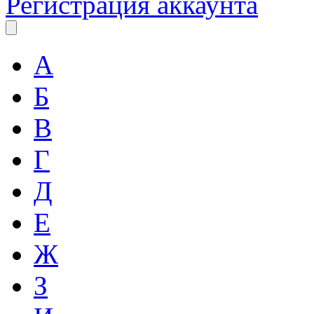
Регистрация аккаунта
А
Б
В
Г
Д
Е
Ж
З