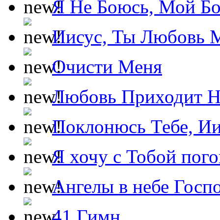
Я Не Боюсь, Мой Б
Иисус, Ты Любовь 
Очисти Меня
Любовь Приходит Н
Поклонюсь Тебе, Ии
Я хочу с Тобой пог
Ангелы в небе Госпо
41 Гимн