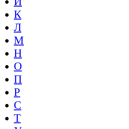
И
К
Л
М
Н
О
П
Р
С
Т