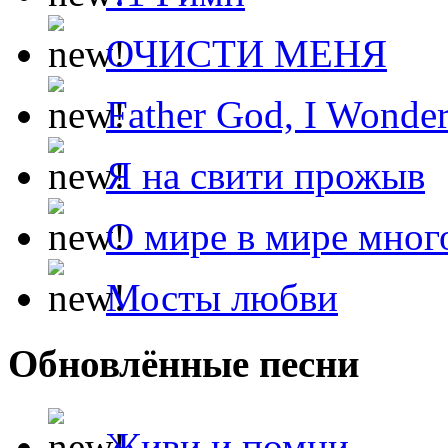
ОЧИСТИ МЕНЯ
Father God, I Wonde
Я на свити прожыв
О мире в мире мног
Мосты любви
Обновлённые песни
Живи и помни