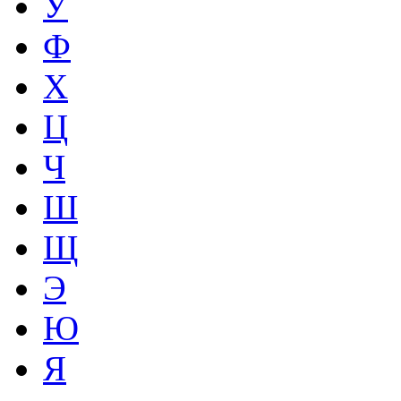
У
Ф
Х
Ц
Ч
Ш
Щ
Э
Ю
Я