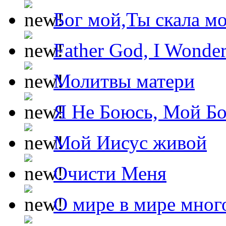
Бог мой,Ты скала м
Father God, I Wonde
Молитвы матери
Я Не Боюсь, Мой Б
Мой Иисус живой
Очисти Меня
О мире в мире мног