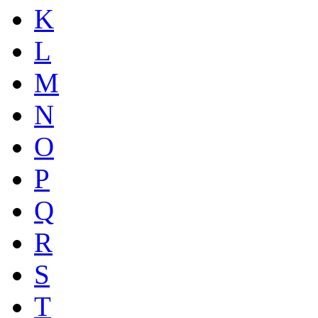
K
L
M
N
O
P
Q
R
S
T