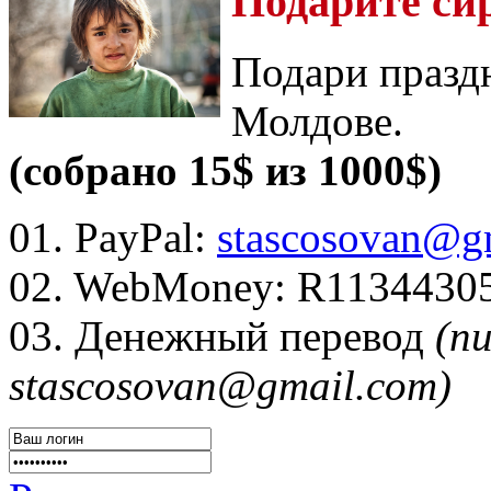
Подарите си
Подари празд
Молдове.
(собрано 15$ из 1000$)
01. PayPal:
stascosovan@g
02. WebMoney:
R1134430
03. Денежный перевод
(п
stascosovan@gmail.com)