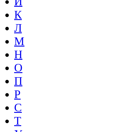
И
К
Л
М
Н
О
П
Р
С
Т