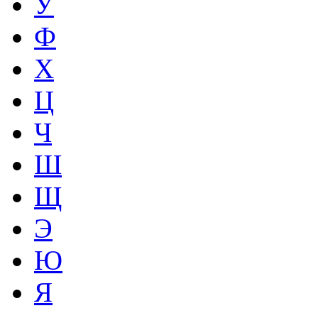
У
Ф
Х
Ц
Ч
Ш
Щ
Э
Ю
Я