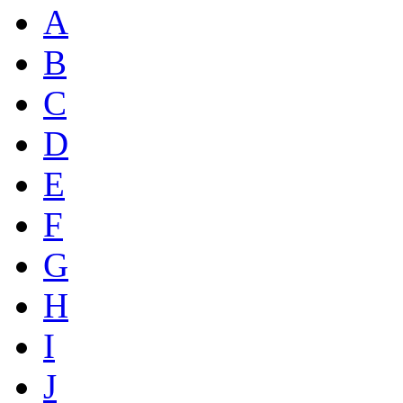
A
B
C
D
E
F
G
H
I
J