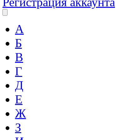
Регистрация аккаунта
А
Б
В
Г
Д
Е
Ж
З