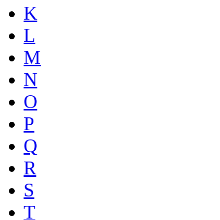
K
L
M
N
O
P
Q
R
S
T