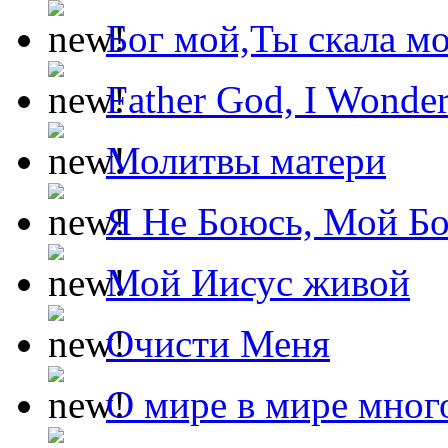
Бог мой,Ты скала м
Father God, I Wonde
Молитвы матери
Я Не Боюсь, Мой Б
Мой Иисус живой
Очисти Меня
О мире в мире мног