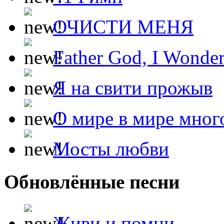
ОЧИСТИ МЕНЯ
Father God, I Wonde
Я на свити прожыв
О мире в мире мног
Мосты любви
Обновлённые песни
Живи и помни