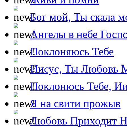
Бог мой, Ты скала м
Ангелы в небе Госпо
Поклоняюсь Тебе
Иисус, Ты Любовь 
Поклонюсь Тебе, Ии
Я на свити прожыв
Любовь Приходит Н