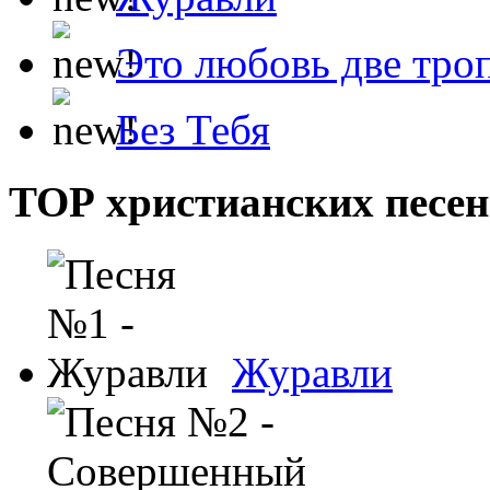
Это любовь две тро
Без Тебя
ТОР христианских песен
Журавли