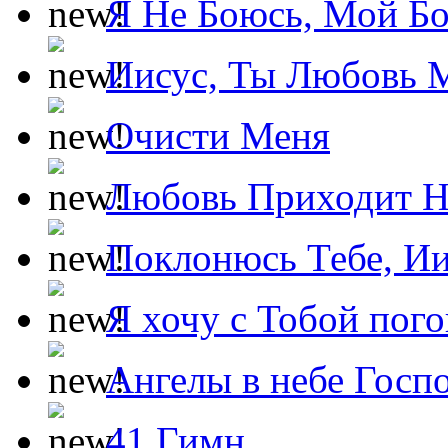
Я Не Боюсь, Мой Б
Иисус, Ты Любовь 
Очисти Меня
Любовь Приходит Н
Поклонюсь Тебе, Ии
Я хочу с Тобой пог
Ангелы в небе Госпо
41 Гимн