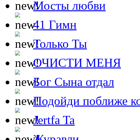
Мосты любви
41 Гимн
Только Ты
ОЧИСТИ МЕНЯ
Бог Сына отдал
Подойди поближе ко
Jertfa Ta
Журавли