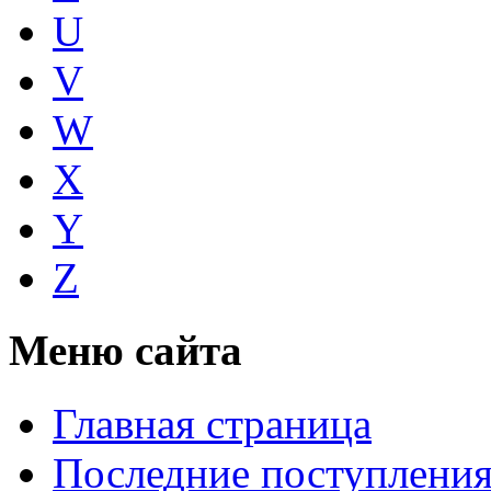
U
V
W
X
Y
Z
Меню сайта
Главная страница
Последние поступлени