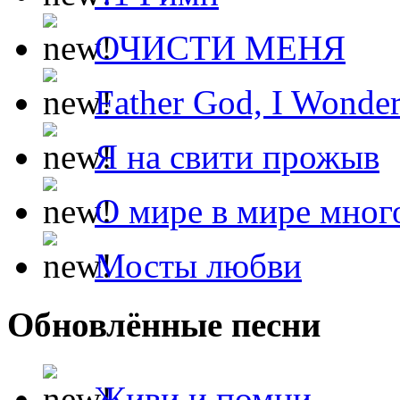
ОЧИСТИ МЕНЯ
Father God, I Wonde
Я на свити прожыв
О мире в мире мног
Мосты любви
Обновлённые песни
Живи и помни