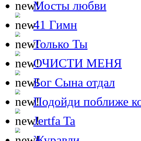
Мосты любви
41 Гимн
Только Ты
ОЧИСТИ МЕНЯ
Бог Сына отдал
Подойди поближе ко
Jertfa Ta
Журавли