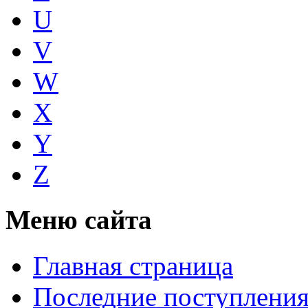
U
V
W
X
Y
Z
Меню сайта
Главная страница
Последние поступлени