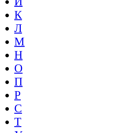
И
К
Л
М
Н
О
П
Р
С
Т