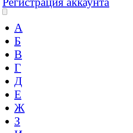
Регистрация аккаунта
А
Б
В
Г
Д
Е
Ж
З