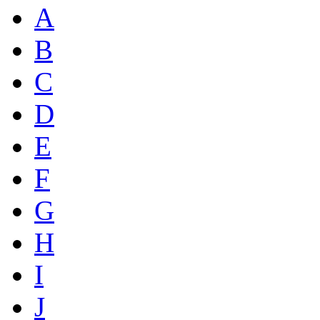
A
B
C
D
E
F
G
H
I
J