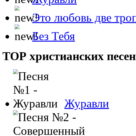
Это любовь две тро
Без Тебя
ТОР христианских песен
Журавли