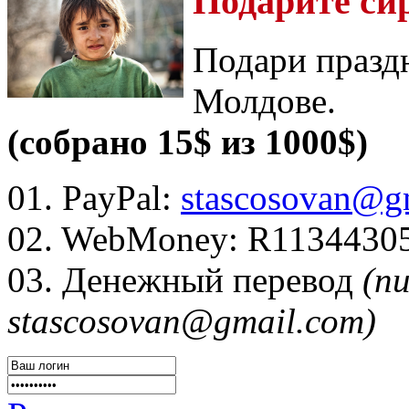
Подарите си
Подари празд
Молдове.
(собрано 15$ из 1000$)
01. PayPal:
stascosovan@g
02. WebMoney:
R1134430
03. Денежный перевод
(п
stascosovan@gmail.com)