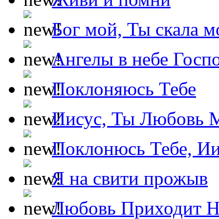
Бог мой, Ты скала м
Ангелы в небе Госпо
Поклоняюсь Тебе
Иисус, Ты Любовь 
Поклонюсь Тебе, Ии
Я на свити прожыв
Любовь Приходит Н