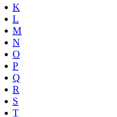
K
L
M
N
O
P
Q
R
S
T