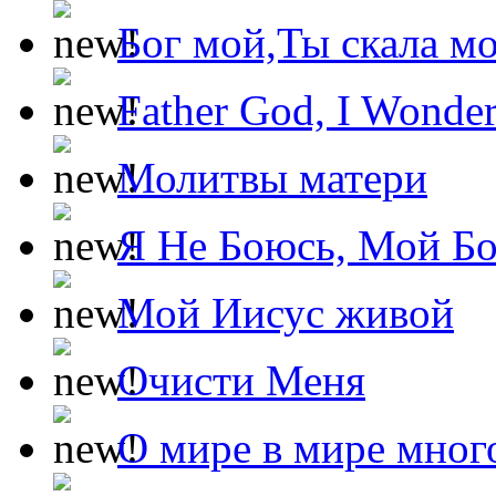
Бог мой,Ты скала м
Father God, I Wonde
Молитвы матери
Я Не Боюсь, Мой Б
Мой Иисус живой
Очисти Меня
О мире в мире мног