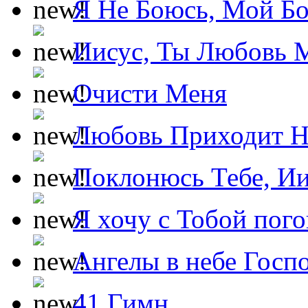
Я Не Боюсь, Мой Б
Иисус, Ты Любовь 
Очисти Меня
Любовь Приходит Н
Поклонюсь Тебе, Ии
Я хочу с Тобой пог
Ангелы в небе Госпо
41 Гимн