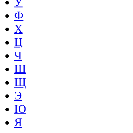
У
Ф
Х
Ц
Ч
Ш
Щ
Э
Ю
Я