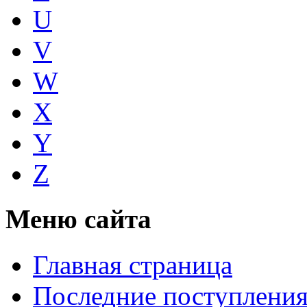
U
V
W
X
Y
Z
Меню сайта
Главная страница
Последние поступлени