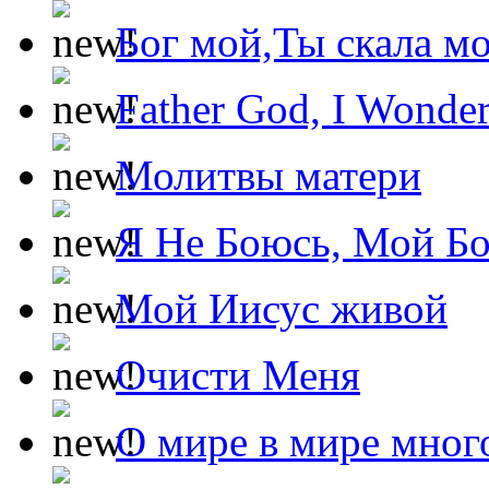
Бог мой,Ты скала м
Father God, I Wonde
Молитвы матери
Я Не Боюсь, Мой Б
Мой Иисус живой
Очисти Меня
О мире в мире мног