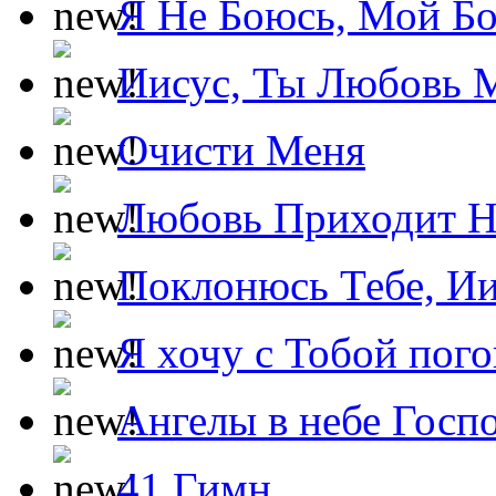
Я Не Боюсь, Мой Б
Иисус, Ты Любовь 
Очисти Меня
Любовь Приходит Н
Поклонюсь Тебе, Ии
Я хочу с Тобой пог
Ангелы в небе Госпо
41 Гимн