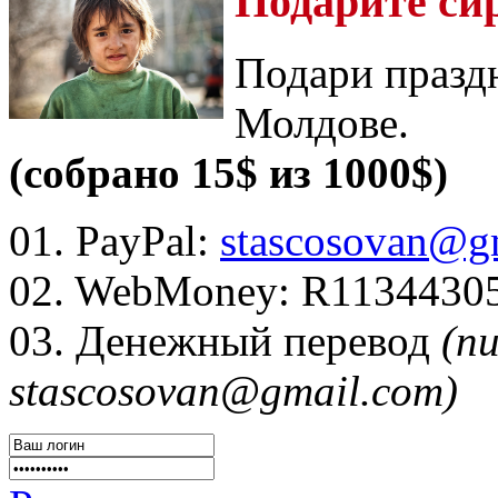
Подарите си
Подари празд
Молдове.
(собрано 15$ из 1000$)
01. PayPal:
stascosovan@g
02. WebMoney:
R1134430
03. Денежный перевод
(п
stascosovan@gmail.com)