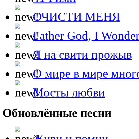
ОЧИСТИ МЕНЯ
Father God, I Wonde
Я на свити прожыв
О мире в мире мног
Мосты любви
Обновлённые песни
Живи и помни