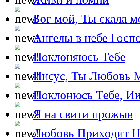
Бог мой, Ты скала м
Ангелы в небе Госпо
Поклоняюсь Тебе
Иисус, Ты Любовь 
Поклонюсь Тебе, Ии
Я на свити прожыв
Любовь Приходит Н