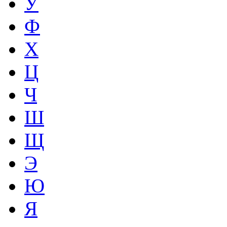
У
Ф
Х
Ц
Ч
Ш
Щ
Э
Ю
Я