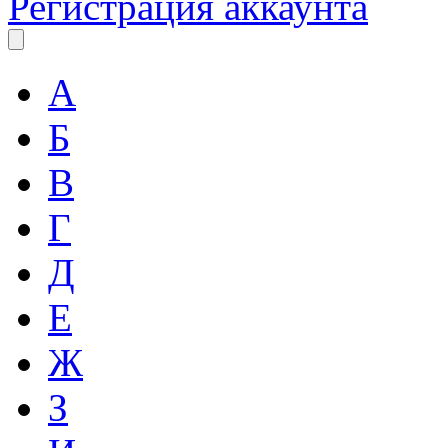
Регистрация аккаунта
А
Б
В
Г
Д
Е
Ж
З