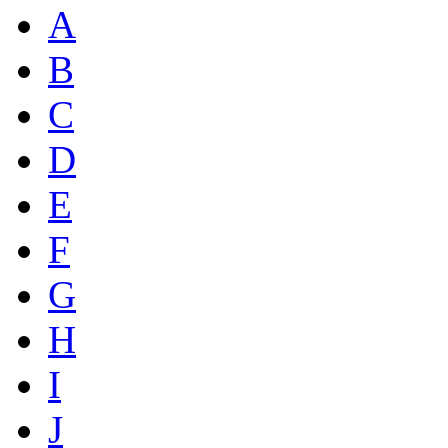
A
B
C
D
E
F
G
H
I
J