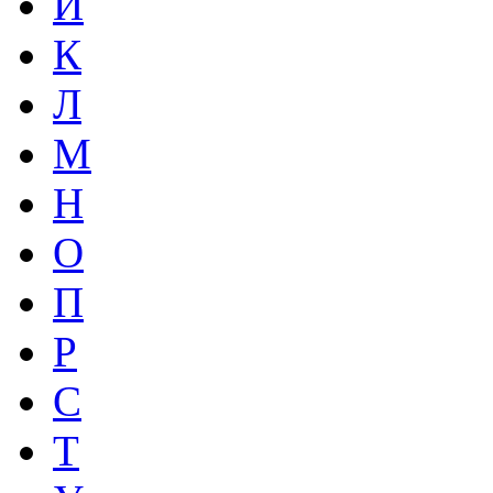
И
К
Л
М
Н
О
П
Р
С
Т