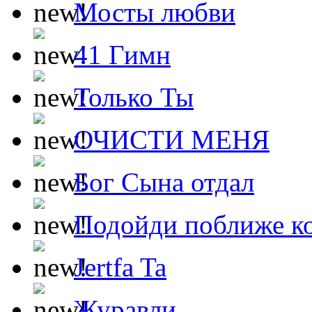
Мосты любви
41 Гимн
Только Ты
ОЧИСТИ МЕНЯ
Бог Сына отдал
Подойди поближе ко
Jertfa Ta
Журавли