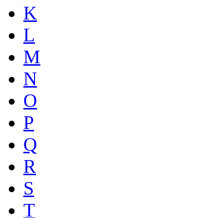
K
L
M
N
O
P
Q
R
S
T