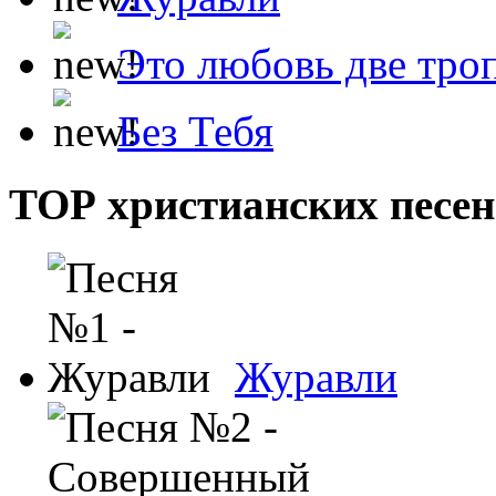
Это любовь две тро
Без Тебя
ТОР христианских песен
Журавли