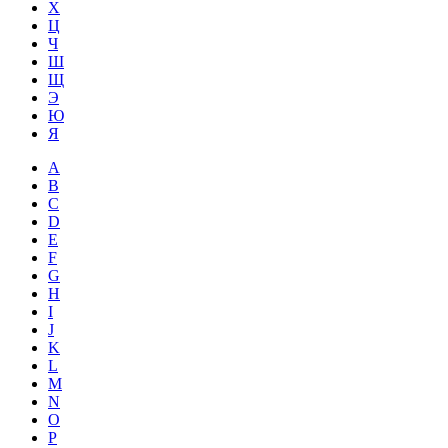
Х
Ц
Ч
Ш
Щ
Э
Ю
Я
A
B
C
D
E
F
G
H
I
J
K
L
M
N
O
P