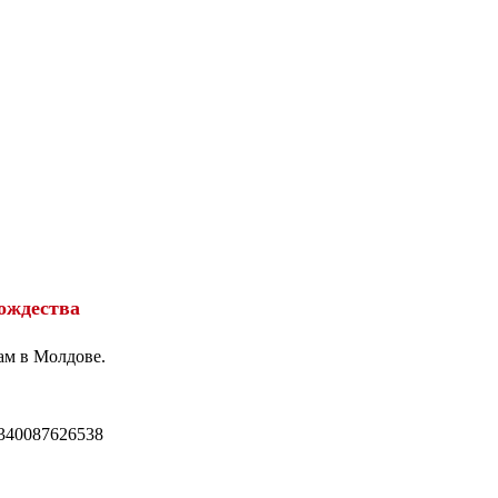
ождества
ам в Молдове.
340087626538