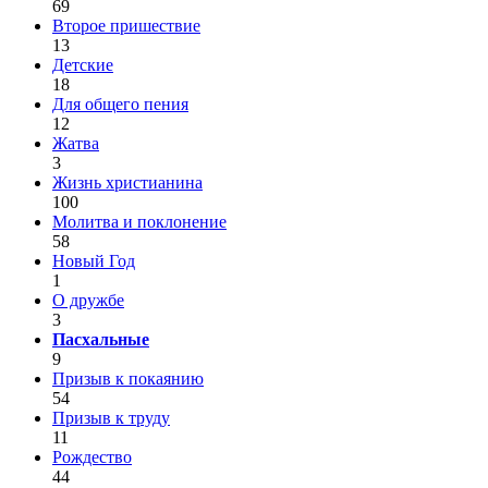
69
Второе пришествие
13
Детские
18
Для общего пения
12
Жатва
3
Жизнь христианина
100
Молитва и поклонение
58
Новый Год
1
О дружбе
3
Пасхальные
9
Призыв к покаянию
54
Призыв к труду
11
Рождество
44