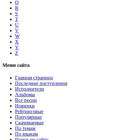
Q
R
S
T
U
V
W
X
Y
Z
Меню сайта
Главная страница
Последние поступления
Исполнители
Альбомы
Все песни
Новинки
Рейтинговые
Популярные
Скачиваемые
По темам
По языкам
Поиск по сайту