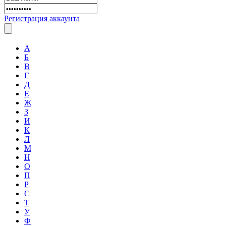
Регистрация аккаунта
А
Б
В
Г
Д
Е
Ж
З
И
К
Л
М
Н
О
П
Р
С
Т
У
Ф