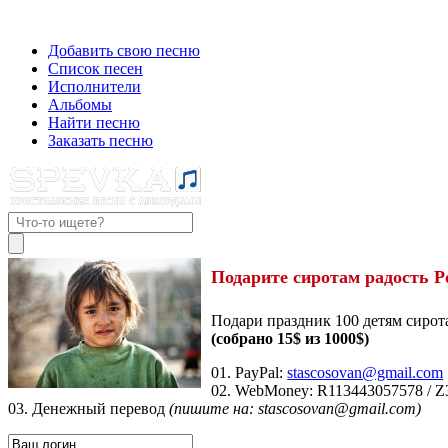
Добавить свою песню
Список песен
Исполнители
Альбомы
Найти песню
Заказать песню
Подарите сиротам радость Р
Подари праздник 100 детям сирот
(собрано 15$ из 1000$)
01. PayPal:
stascosovan@gmail.com
02. WebMoney:
R113443057578
/
Z
03. Денежный перевод
(пишите на: stascosovan@gmail.com)