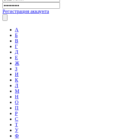
Регистрация аккаунта
А
Б
В
Г
Д
Е
Ж
З
И
К
Л
М
Н
О
П
Р
С
Т
У
Ф