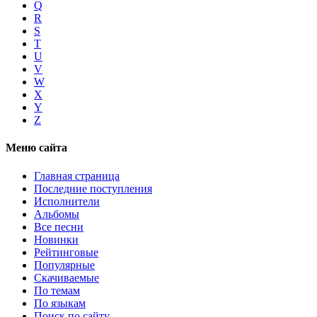
Q
R
S
T
U
V
W
X
Y
Z
Меню сайта
Главная страница
Последние поступления
Исполнители
Альбомы
Все песни
Новинки
Рейтинговые
Популярные
Скачиваемые
По темам
По языкам
Поиск по сайту