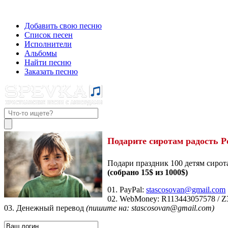
Добавить свою песню
Список песен
Исполнители
Альбомы
Найти песню
Заказать песню
Подарите сиротам радость Р
Подари праздник 100 детям сирот
(собрано 15$ из 1000$)
01. PayPal:
stascosovan@gmail.com
02. WebMoney:
R113443057578
/
Z
03. Денежный перевод
(пишите на: stascosovan@gmail.com)