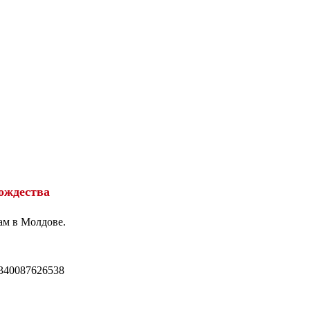
ождества
ам в Молдове.
340087626538