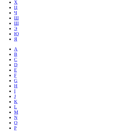
Х
Ц
Ч
Ш
Щ
Э
Ю
Я
A
B
C
D
E
F
G
H
I
J
K
L
M
N
O
P