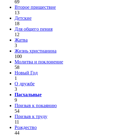
69
Второе пришествие
13
Детские
18
Для общего пения
12
Жатва
3
Жизнь христианина
100
Молитва и поклонение
58
Новый Год
1
О дружбе
3
Пасхальные
9
Призыв к покаянию
54
Призыв к труду
11
Рождество
44