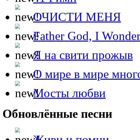
ОЧИСТИ МЕНЯ
Father God, I Wonde
Я на свити прожыв
О мире в мире мног
Мосты любви
Обновлённые песни
Живи и помни