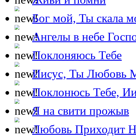
Бог мой, Ты скала м
Ангелы в небе Госпо
Поклоняюсь Тебе
Иисус, Ты Любовь 
Поклонюсь Тебе, Ии
Я на свити прожыв
Любовь Приходит Н