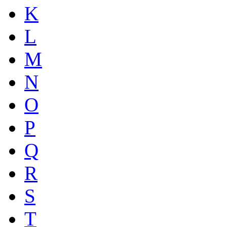
K
L
M
N
O
P
Q
R
S
T