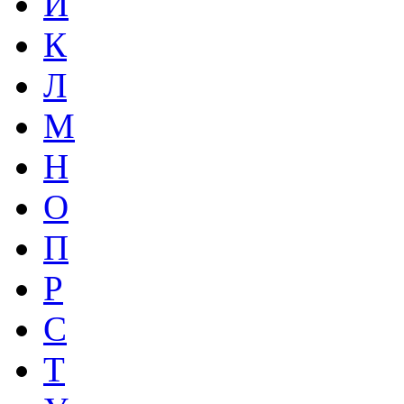
И
К
Л
М
Н
О
П
Р
С
Т