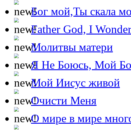
Бог мой,Ты скала м
Father God, I Wonde
Молитвы матери
Я Не Боюсь, Мой Б
Мой Иисус живой
Очисти Меня
О мире в мире мног