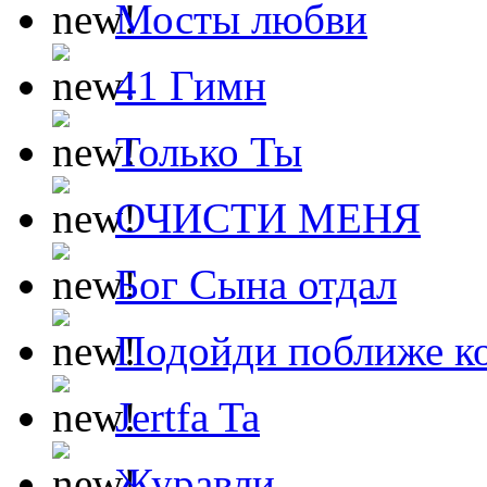
Мосты любви
41 Гимн
Только Ты
ОЧИСТИ МЕНЯ
Бог Сына отдал
Подойди поближе ко
Jertfa Ta
Журавли