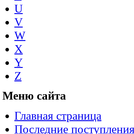
U
V
W
X
Y
Z
Меню сайта
Главная страница
Последние поступлени