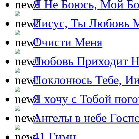
Я Не Боюсь, Мой Б
Иисус, Ты Любовь 
Очисти Меня
Любовь Приходит Н
Поклонюсь Тебе, Ии
Я хочу с Тобой пог
Ангелы в небе Госпо
41 Гимн