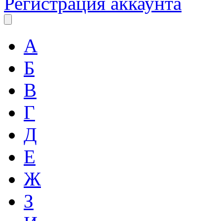
Регистрация аккаунта
А
Б
В
Г
Д
Е
Ж
З