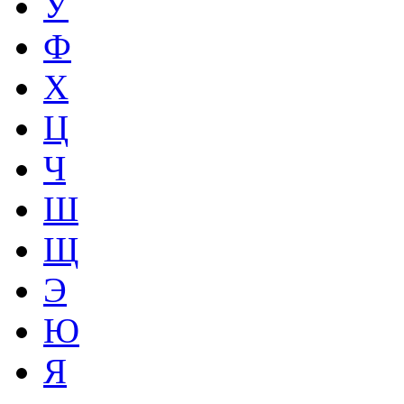
У
Ф
Х
Ц
Ч
Ш
Щ
Э
Ю
Я