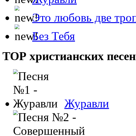
Это любовь две тро
Без Тебя
ТОР христианских песен
Журавли