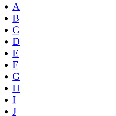
A
B
C
D
E
F
G
H
I
J