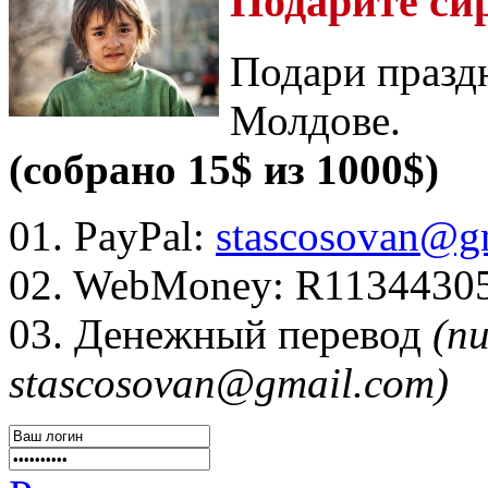
Подарите си
Подари празд
Молдове.
(собрано 15$ из 1000$)
01. PayPal:
stascosovan@g
02. WebMoney:
R1134430
03. Денежный перевод
(п
stascosovan@gmail.com)