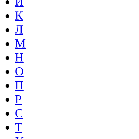
И
К
Л
М
Н
О
П
Р
С
Т