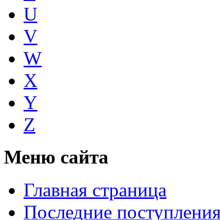
U
V
W
X
Y
Z
Меню сайта
Главная страница
Последние поступлени