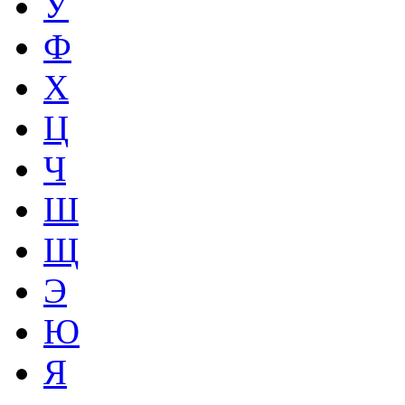
У
Ф
Х
Ц
Ч
Ш
Щ
Э
Ю
Я