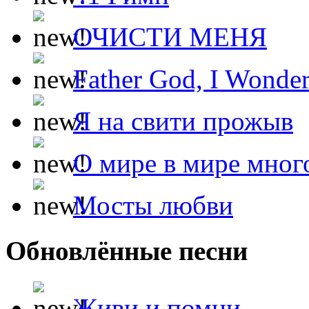
ОЧИСТИ МЕНЯ
Father God, I Wonde
Я на свити прожыв
О мире в мире мног
Мосты любви
Обновлённые песни
Живи и помни