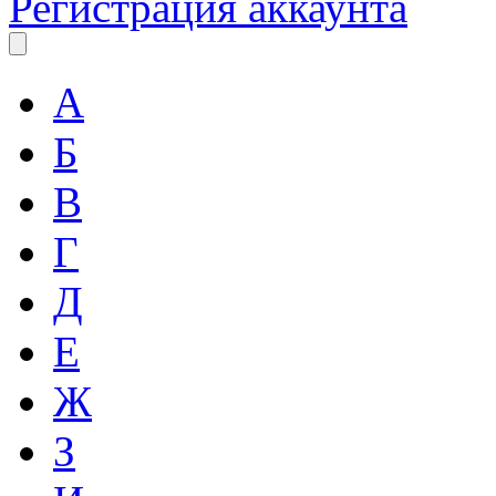
Регистрация аккаунта
А
Б
В
Г
Д
Е
Ж
З