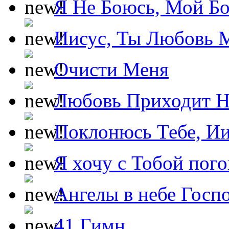
Я Не Боюсь, Мой Б
Иисус, Ты Любовь 
Очисти Меня
Любовь Приходит Н
Поклонюсь Тебе, Ии
Я хочу с Тобой пог
Ангелы в небе Госпо
41 Гимн