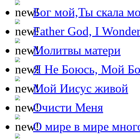
Бог мой,Ты скала м
Father God, I Wonde
Молитвы матери
Я Не Боюсь, Мой Б
Мой Иисус живой
Очисти Меня
О мире в мире мног