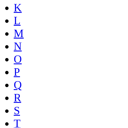
K
L
M
N
O
P
Q
R
S
T