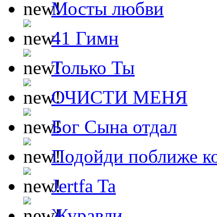
Мосты любви
41 Гимн
Только Ты
ОЧИСТИ МЕНЯ
Бог Сына отдал
Подойди поближе ко
Jertfa Ta
Журавли