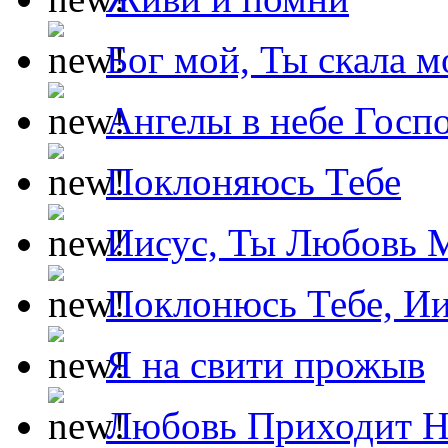
Бог мой, Ты скала м
Ангелы в небе Госпо
Поклоняюсь Тебе
Иисус, Ты Любовь 
Поклонюсь Тебе, Ии
Я на свити прожыв
Любовь Приходит Н