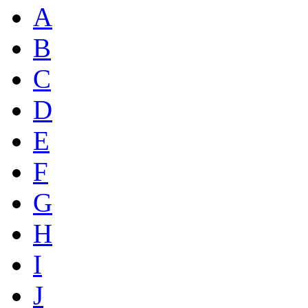
A
B
C
D
E
F
G
H
I
J