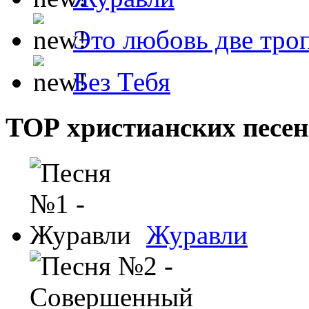
Это любовь две тро
Без Тебя
ТОР христианских песен
Журавли