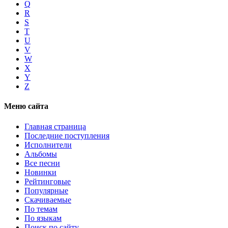
Q
R
S
T
U
V
W
X
Y
Z
Меню сайта
Главная страница
Последние поступления
Исполнители
Альбомы
Все песни
Новинки
Рейтинговые
Популярные
Скачиваемые
По темам
По языкам
Поиск по сайту