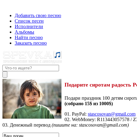
Добавить свою песню
Список песен
Исполнители
Альбомы
Найти песню
Заказать песню
Подарите сиротам радость Р
Подари праздник 100 детям сирот
(собрано 15$ из 1000$)
01. PayPal:
stascosovan@gmail.com
02. WebMoney:
R113443057578
/
Z
03. Денежный перевод
(пишите на: stascosovan@gmail.com)