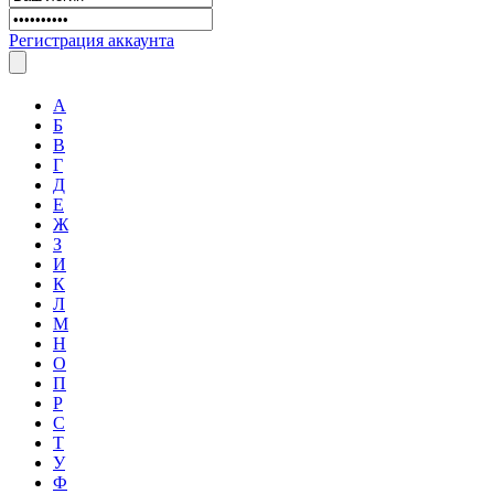
Регистрация аккаунта
А
Б
В
Г
Д
Е
Ж
З
И
К
Л
М
Н
О
П
Р
С
Т
У
Ф