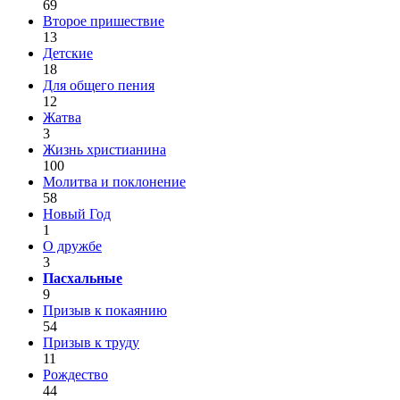
69
Второе пришествие
13
Детские
18
Для общего пения
12
Жатва
3
Жизнь христианина
100
Молитва и поклонение
58
Новый Год
1
О дружбе
3
Пасхальные
9
Призыв к покаянию
54
Призыв к труду
11
Рождество
44