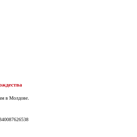
ождества
ам в Молдове.
340087626538