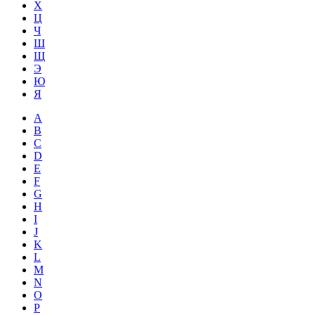
Х
Ц
Ч
Ш
Щ
Э
Ю
Я
A
B
C
D
E
F
G
H
I
J
K
L
M
N
O
P