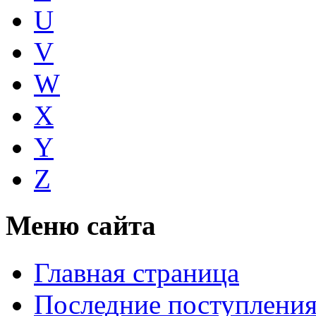
U
V
W
X
Y
Z
Меню сайта
Главная страница
Последние поступлени