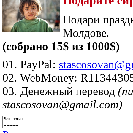
Подарите си
Подари празд
Молдове.
(собрано 15$ из 1000$)
01. PayPal:
stascosovan@g
02. WebMoney:
R1134430
03. Денежный перевод
(п
stascosovan@gmail.com)