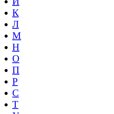
И
К
Л
М
Н
О
П
Р
С
Т