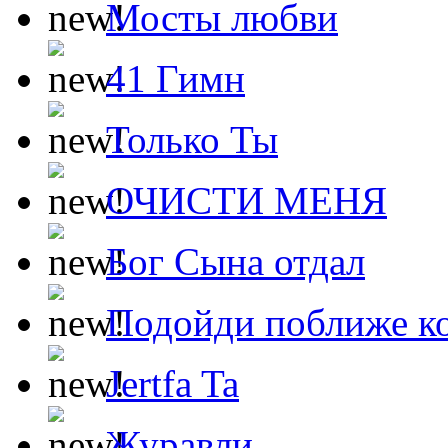
Мосты любви
41 Гимн
Только Ты
ОЧИСТИ МЕНЯ
Бог Сына отдал
Подойди поближе ко
Jertfa Ta
Журавли