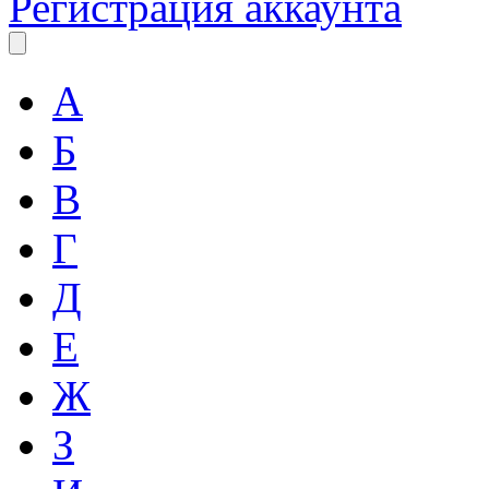
Регистрация аккаунта
А
Б
В
Г
Д
Е
Ж
З