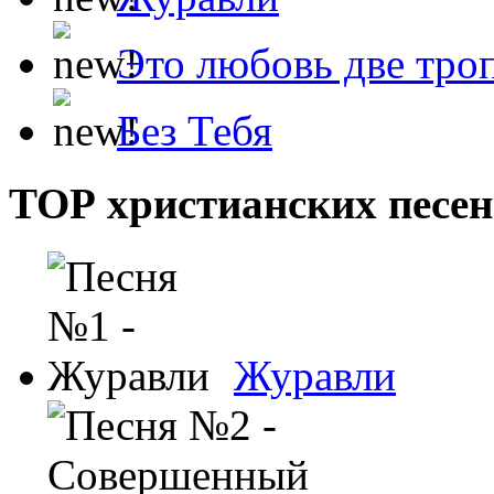
Это любовь две тро
Без Тебя
ТОР христианских песен
Журавли