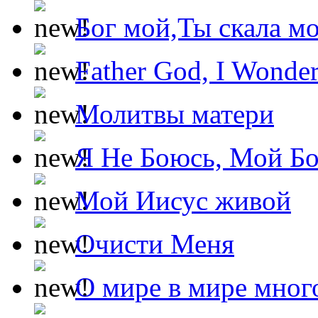
Бог мой,Ты скала м
Father God, I Wonde
Молитвы матери
Я Не Боюсь, Мой Б
Мой Иисус живой
Очисти Меня
О мире в мире мног