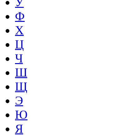
У
Ф
Х
Ц
Ч
Ш
Щ
Э
Ю
Я