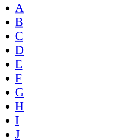
A
B
C
D
E
F
G
H
I
J