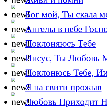
Бог мой, Ты скала м
Ангелы в небе Госпо
Поклоняюсь Тебе
Иисус, Ты Любовь 
Поклонюсь Тебе, Ии
Я на свити прожыв
Любовь Приходит Н