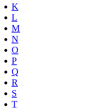
K
L
M
N
O
P
Q
R
S
T