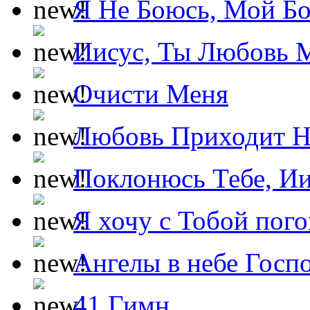
Я Не Боюсь, Мой Б
Иисус, Ты Любовь 
Очисти Меня
Любовь Приходит Н
Поклонюсь Тебе, Ии
Я хочу с Тобой пог
Ангелы в небе Госпо
41 Гимн