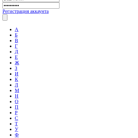
Регистрация аккаунта
А
Б
В
Г
Д
Е
Ж
З
И
К
Л
М
Н
О
П
Р
С
Т
У
Ф