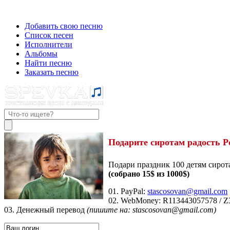
Добавить свою песню
Список песен
Исполнители
Альбомы
Найти песню
Заказать песню
Подарите сиротам радость Р
Подари праздник 100 детям сирот
(собрано 15$ из 1000$)
01. PayPal:
stascosovan@gmail.com
02. WebMoney:
R113443057578
/
Z
03. Денежный перевод
(пишите на: stascosovan@gmail.com)