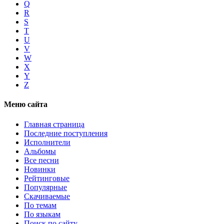
Q
R
S
T
U
V
W
X
Y
Z
Меню сайта
Главная страница
Последние поступления
Исполнители
Альбомы
Все песни
Новинки
Рейтинговые
Популярные
Скачиваемые
По темам
По языкам
Поиск по сайту