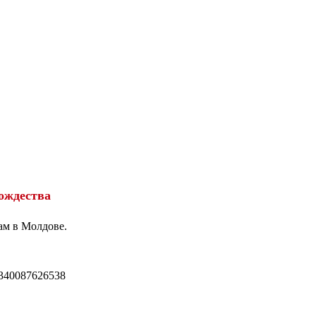
ождества
ам в Молдове.
340087626538