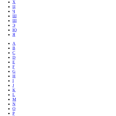
Х
Ц
Ч
Ш
Щ
Э
Ю
Я
A
B
C
D
E
F
G
H
I
J
K
L
M
N
O
P