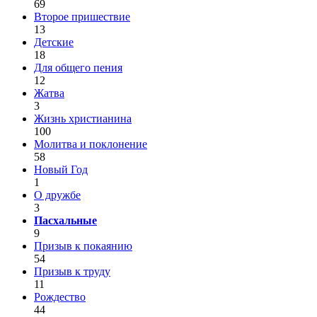
69
Второе пришествие
13
Детские
18
Для общего пения
12
Жатва
3
Жизнь христианина
100
Молитва и поклонение
58
Новый Год
1
О дружбе
3
Пасхальные
9
Призыв к покаянию
54
Призыв к труду
11
Рождество
44