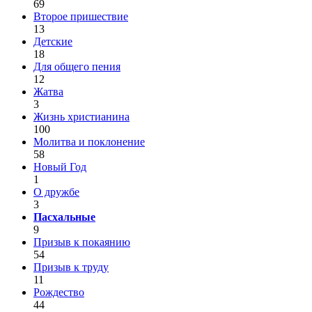
69
Второе пришествие
13
Детские
18
Для общего пения
12
Жатва
3
Жизнь христианина
100
Молитва и поклонение
58
Новый Год
1
О дружбе
3
Пасхальные
9
Призыв к покаянию
54
Призыв к труду
11
Рождество
44