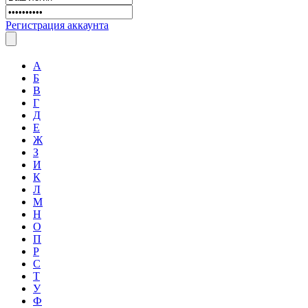
Регистрация аккаунта
А
Б
В
Г
Д
Е
Ж
З
И
К
Л
М
Н
О
П
Р
С
Т
У
Ф