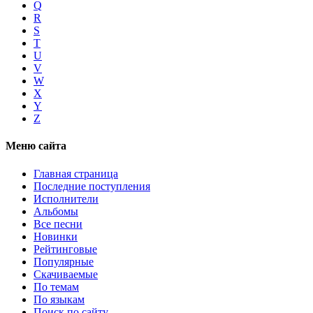
Q
R
S
T
U
V
W
X
Y
Z
Меню сайта
Главная страница
Последние поступления
Исполнители
Альбомы
Все песни
Новинки
Рейтинговые
Популярные
Скачиваемые
По темам
По языкам
Поиск по сайту