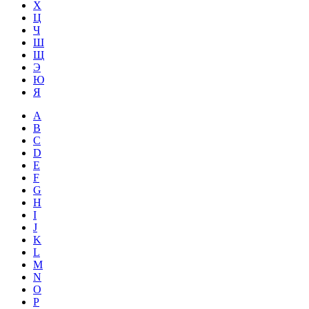
Х
Ц
Ч
Ш
Щ
Э
Ю
Я
A
B
C
D
E
F
G
H
I
J
K
L
M
N
O
P