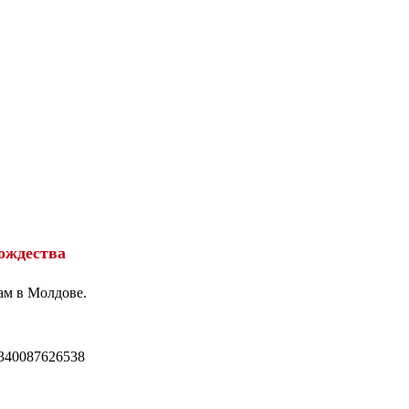
ождества
ам в Молдове.
340087626538