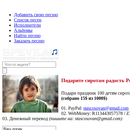
Добавить свою песню
Список песен
Исполнители
Альбомы
Найти песню
Заказать песню
Подарите сиротам радость Р
Подари праздник 100 детям сирот
(собрано 15$ из 1000$)
01. PayPal:
stascosovan@gmail.com
02. WebMoney:
R113443057578
/
Z
03. Денежный перевод
(пишите на: stascosovan@gmail.com)