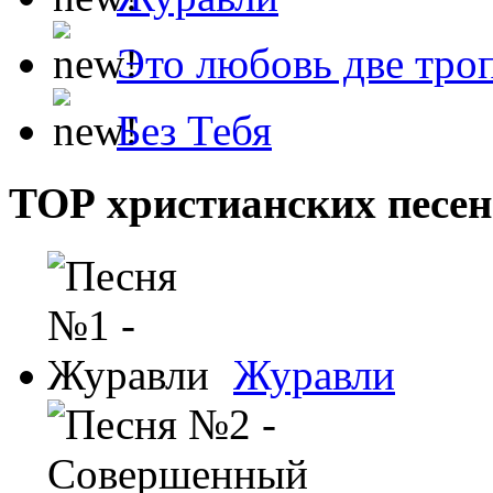
Это любовь две тро
Без Тебя
ТОР христианских песен
Журавли