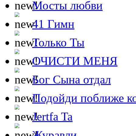
Мосты любви
41 Гимн
Только Ты
ОЧИСТИ МЕНЯ
Бог Сына отдал
Подойди поближе ко
Jertfa Ta
Журавли