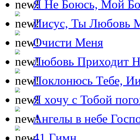
Я Не Боюсь, Мой Б
Иисус, Ты Любовь 
Очисти Меня
Любовь Приходит Н
Поклонюсь Тебе, Ии
Я хочу с Тобой пог
Ангелы в небе Госпо
41 Гимн