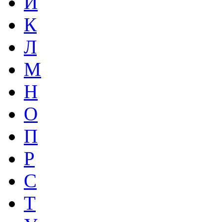
И
К
Л
М
Н
О
П
Р
С
Т