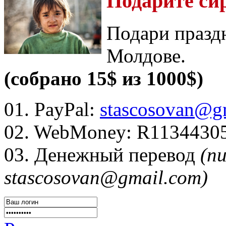
Подарите си
Подари празд
Молдове.
(собрано 15$ из 1000$)
01. PayPal:
stascosovan@g
02. WebMoney:
R1134430
03. Денежный перевод
(п
stascosovan@gmail.com)