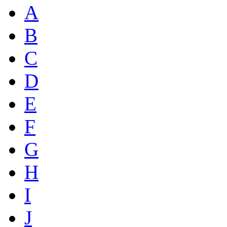
A
B
C
D
E
F
G
H
I
J