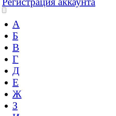
Регистрация аккаунта
А
Б
В
Г
Д
Е
Ж
З