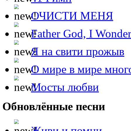
ОЧИСТИ МЕНЯ
Father God, I Wonde
Я на свити прожыв
О мире в мире мног
Мосты любви
Обновлённые песни
Живи и помни