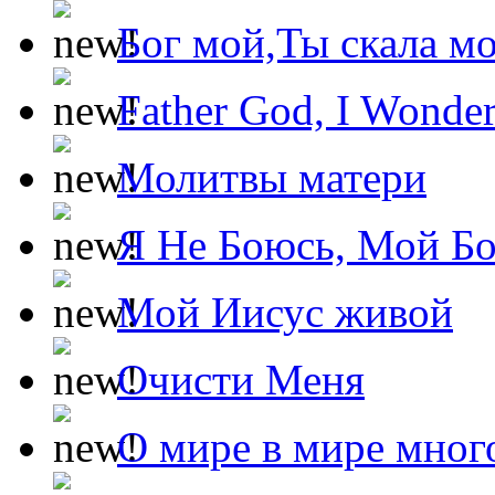
Бог мой,Ты скала м
Father God, I Wonde
Молитвы матери
Я Не Боюсь, Мой Б
Мой Иисус живой
Очисти Меня
О мире в мире мног