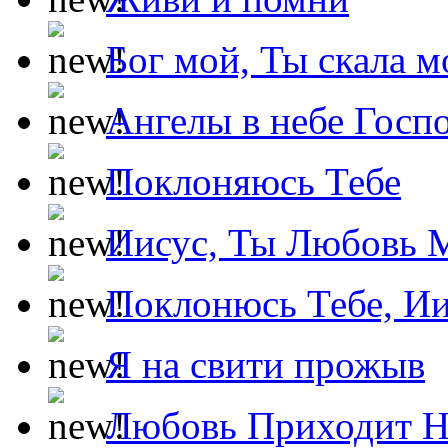
Бог мой, Ты скала м
Ангелы в небе Госпо
Поклоняюсь Тебе
Иисус, Ты Любовь 
Поклонюсь Тебе, Ии
Я на свити прожыв
Любовь Приходит Н