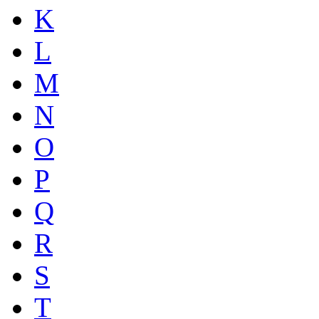
K
L
M
N
O
P
Q
R
S
T