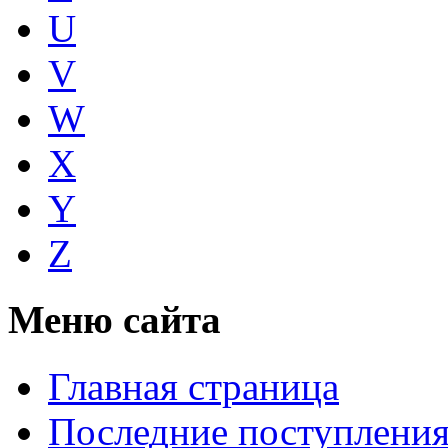
U
V
W
X
Y
Z
Меню сайта
Главная страница
Последние поступлени