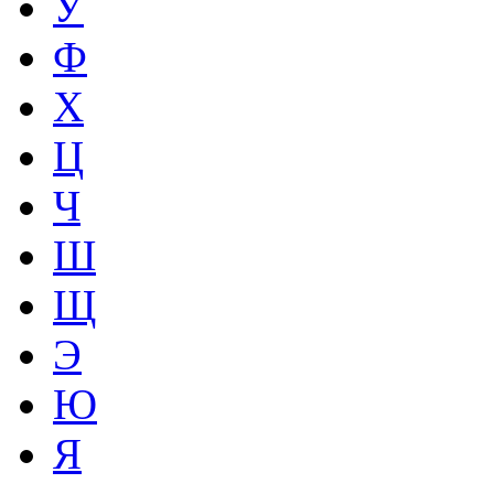
У
Ф
Х
Ц
Ч
Ш
Щ
Э
Ю
Я