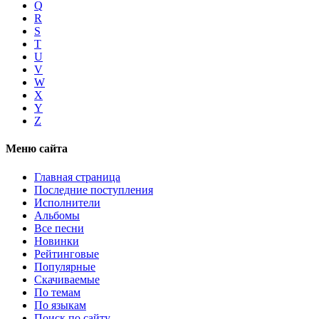
Q
R
S
T
U
V
W
X
Y
Z
Меню сайта
Главная страница
Последние поступления
Исполнители
Альбомы
Все песни
Новинки
Рейтинговые
Популярные
Скачиваемые
По темам
По языкам
Поиск по сайту