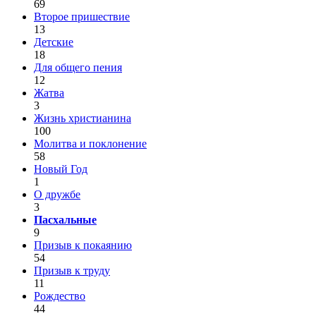
69
Второе пришествие
13
Детские
18
Для общего пения
12
Жатва
3
Жизнь христианина
100
Молитва и поклонение
58
Новый Год
1
О дружбе
3
Пасхальные
9
Призыв к покаянию
54
Призыв к труду
11
Рождество
44