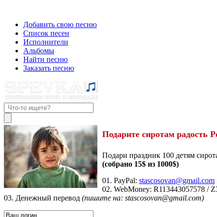
Добавить свою песню
Список песен
Исполнители
Альбомы
Найти песню
Заказать песню
Подарите сиротам радость Р
Подари праздник 100 детям сирот
(собрано 15$ из 1000$)
01. PayPal:
stascosovan@gmail.com
02. WebMoney:
R113443057578
/
Z
03. Денежный перевод
(пишите на: stascosovan@gmail.com)