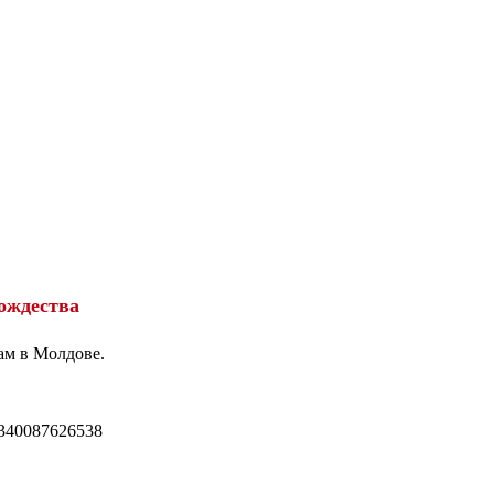
ождества
ам в Молдове.
340087626538