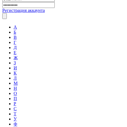
Регистрация аккаунта
А
Б
В
Г
Д
Е
Ж
З
И
К
Л
М
Н
О
П
Р
С
Т
У
Ф