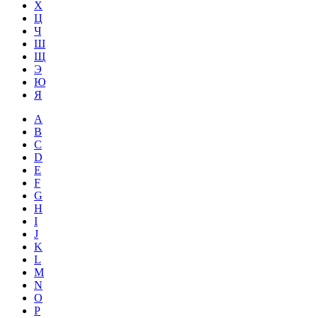
Х
Ц
Ч
Ш
Щ
Э
Ю
Я
A
B
C
D
E
F
G
H
I
J
K
L
M
N
O
P