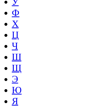
У
Ф
Х
Ц
Ч
Ш
Щ
Э
Ю
Я