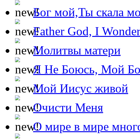
Бог мой,Ты скала м
Father God, I Wonde
Молитвы матери
Я Не Боюсь, Мой Б
Мой Иисус живой
Очисти Меня
О мире в мире мног