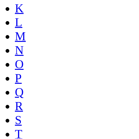
K
L
M
N
O
P
Q
R
S
T