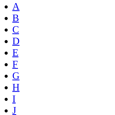
A
B
C
D
E
F
G
H
I
J