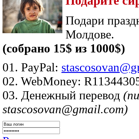
Подарите си
Подари празд
Молдове.
(собрано 15$ из 1000$)
01. PayPal:
stascosovan@g
02. WebMoney:
R1134430
03. Денежный перевод
(п
stascosovan@gmail.com)