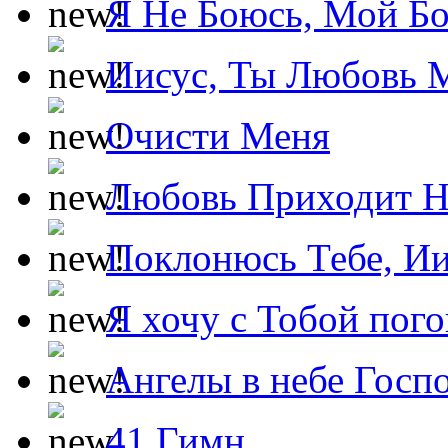
Я Не Боюсь, Мой Б
Иисус, Ты Любовь 
Очисти Меня
Любовь Приходит Н
Поклонюсь Тебе, Ии
Я хочу с Тобой пог
Ангелы в небе Госпо
41 Гимн