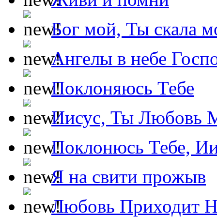
Бог мой, Ты скала м
Ангелы в небе Госпо
Поклоняюсь Тебе
Иисус, Ты Любовь 
Поклонюсь Тебе, Ии
Я на свити прожыв
Любовь Приходит Н