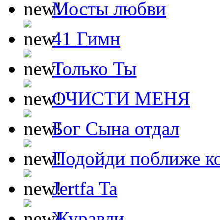
Мосты любви
41 Гимн
Только Ты
ОЧИСТИ МЕНЯ
Бог Сына отдал
Подойди поближе ко
Jertfa Ta
Журавли