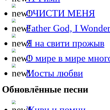
ОЧИСТИ МЕНЯ
Father God, I Wonde
Я на свити прожыв
О мире в мире мног
Мосты любви
Обновлённые песни
Живи и помни