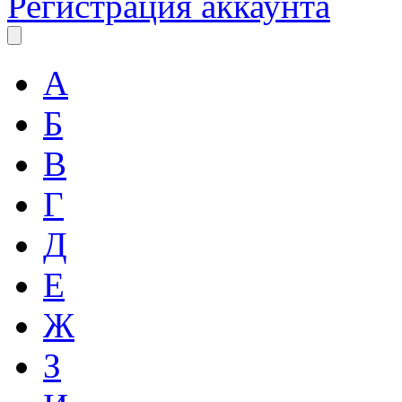
Регистрация аккаунта
А
Б
В
Г
Д
Е
Ж
З