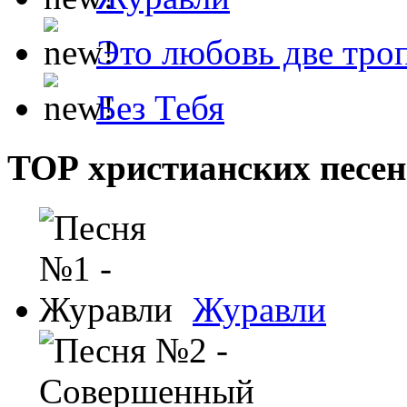
Это любовь две тро
Без Тебя
ТОР христианских песен
Журавли