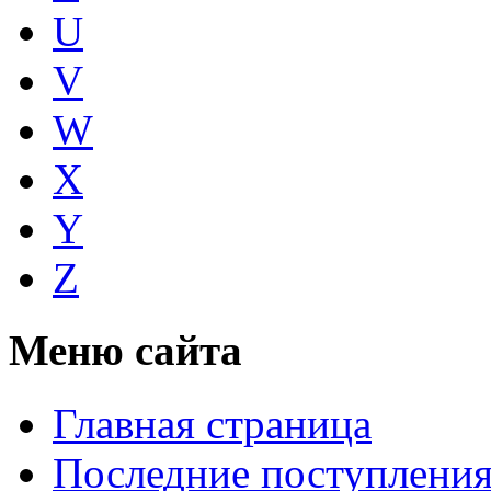
U
V
W
X
Y
Z
Меню сайта
Главная страница
Последние поступлени