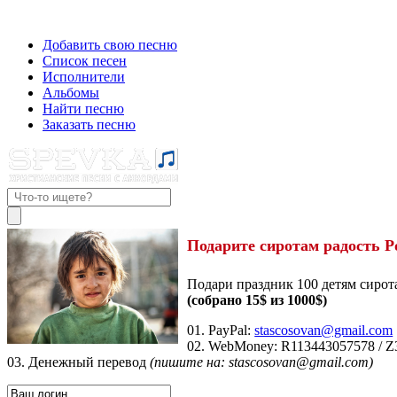
Добавить свою песню
Список песен
Исполнители
Альбомы
Найти песню
Заказать песню
Подарите сиротам радость Р
Подари праздник 100 детям сирот
(собрано 15$ из 1000$)
01. PayPal:
stascosovan@gmail.com
02. WebMoney:
R113443057578
/
Z
03. Денежный перевод
(пишите на: stascosovan@gmail.com)