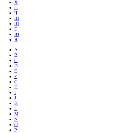
Х
Ц
Ч
Ш
Щ
Э
Ю
Я
A
B
C
D
E
F
G
H
I
J
K
L
M
N
O
P