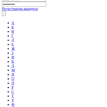
Регистрация аккаунта
А
Б
В
Г
Д
Е
Ж
З
И
К
Л
М
Н
О
П
Р
С
Т
У
Ф