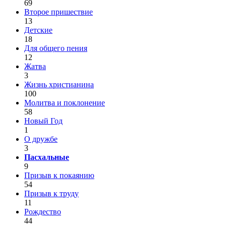
69
Второе пришествие
13
Детские
18
Для общего пения
12
Жатва
3
Жизнь христианина
100
Молитва и поклонение
58
Новый Год
1
О дружбе
3
Пасхальные
9
Призыв к покаянию
54
Призыв к труду
11
Рождество
44