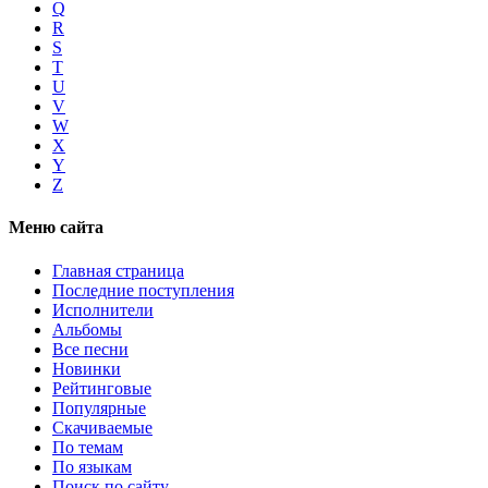
Q
R
S
T
U
V
W
X
Y
Z
Меню сайта
Главная страница
Последние поступления
Исполнители
Альбомы
Все песни
Новинки
Рейтинговые
Популярные
Скачиваемые
По темам
По языкам
Поиск по сайту