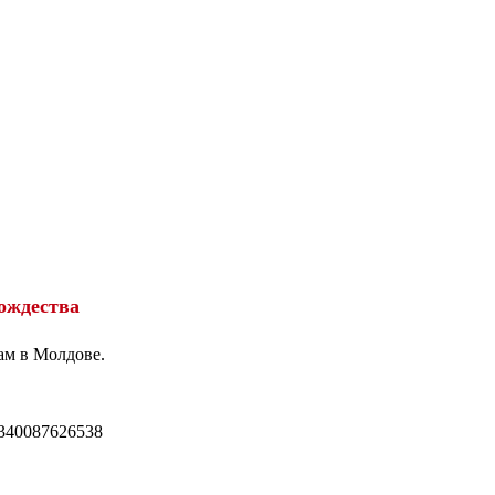
ождества
ам в Молдове.
340087626538