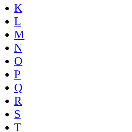
K
L
M
N
O
P
Q
R
S
T