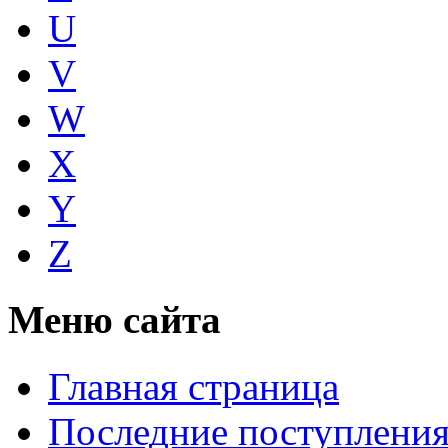
U
V
W
X
Y
Z
Меню сайта
Главная страница
Последние поступлени