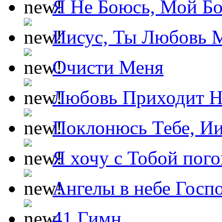
Я Не Боюсь, Мой Б
Иисус, Ты Любовь 
Очисти Меня
Любовь Приходит Н
Поклонюсь Тебе, Ии
Я хочу с Тобой пог
Ангелы в небе Госпо
41 Гимн