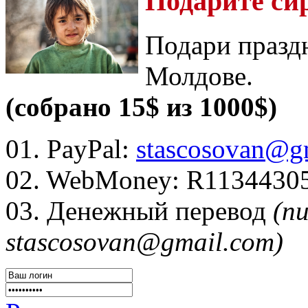
Подарите си
Подари празд
Молдове.
(собрано 15$ из 1000$)
01. PayPal:
stascosovan@g
02. WebMoney:
R1134430
03. Денежный перевод
(п
stascosovan@gmail.com)