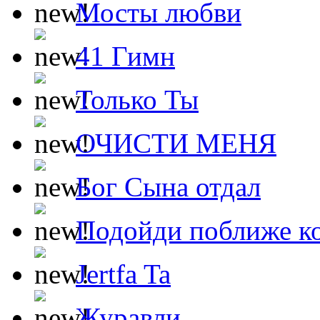
Мосты любви
41 Гимн
Только Ты
ОЧИСТИ МЕНЯ
Бог Сына отдал
Подойди поближе ко
Jertfa Ta
Журавли