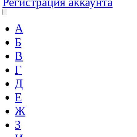
Регистрация аккаунта
А
Б
В
Г
Д
Е
Ж
З