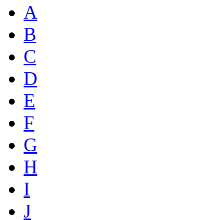
A
B
C
D
E
F
G
H
I
J