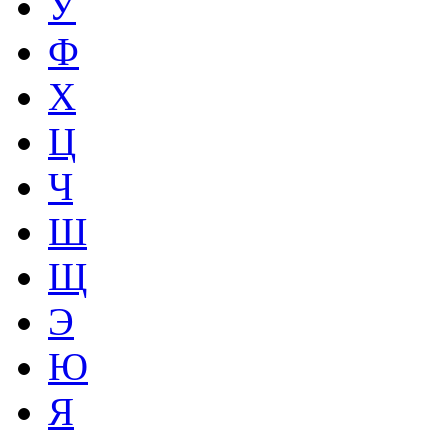
У
Ф
Х
Ц
Ч
Ш
Щ
Э
Ю
Я