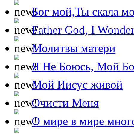
Бог мой,Ты скала м
Father God, I Wonde
Молитвы матери
Я Не Боюсь, Мой Б
Мой Иисус живой
Очисти Меня
О мире в мире мног