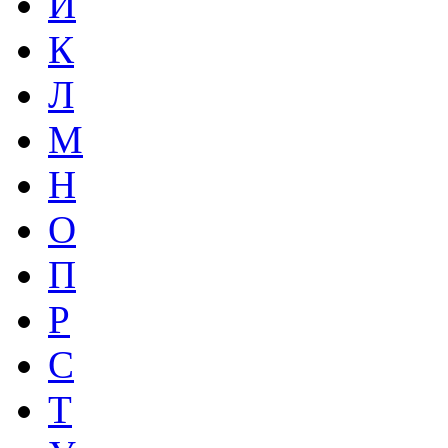
И
К
Л
М
Н
О
П
Р
С
Т