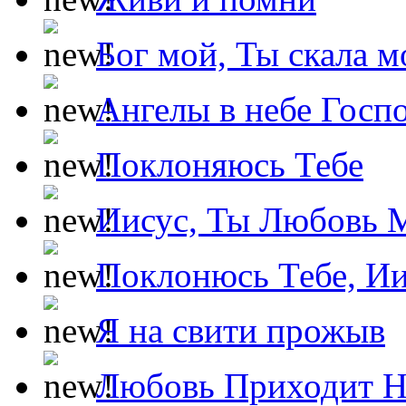
Бог мой, Ты скала м
Ангелы в небе Госпо
Поклоняюсь Тебе
Иисус, Ты Любовь 
Поклонюсь Тебе, Ии
Я на свити прожыв
Любовь Приходит Н