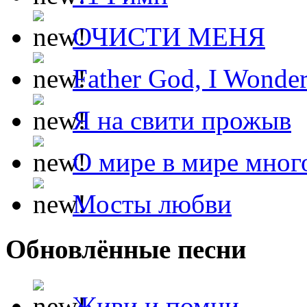
ОЧИСТИ МЕНЯ
Father God, I Wonde
Я на свити прожыв
О мире в мире мног
Мосты любви
Обновлённые песни
Живи и помни