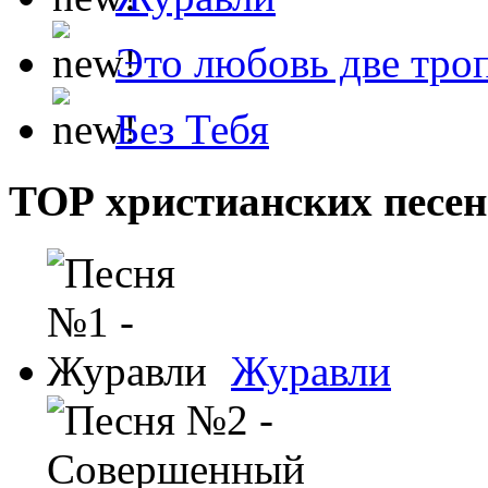
Это любовь две тро
Без Тебя
ТОР христианских песен
Журавли