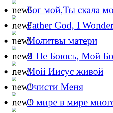
Бог мой,Ты скала м
Father God, I Wonde
Молитвы матери
Я Не Боюсь, Мой Б
Мой Иисус живой
Очисти Меня
О мире в мире мног