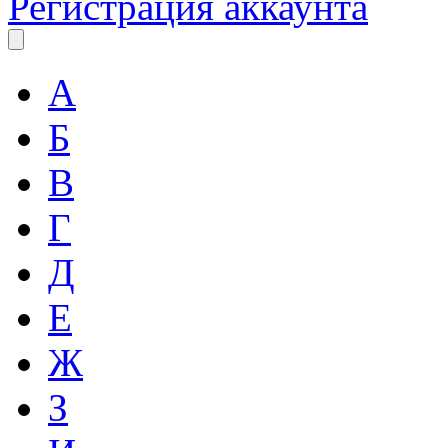
Регистрация аккаунта
А
Б
В
Г
Д
Е
Ж
З