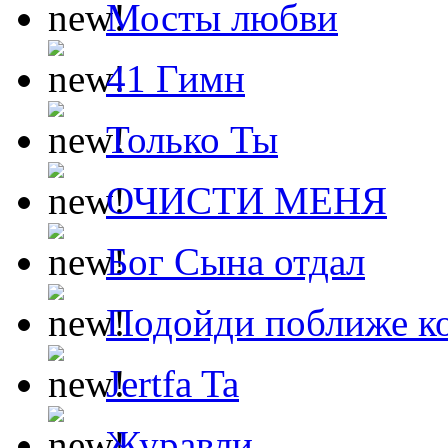
Мосты любви
41 Гимн
Только Ты
ОЧИСТИ МЕНЯ
Бог Сына отдал
Подойди поближе ко
Jertfa Ta
Журавли