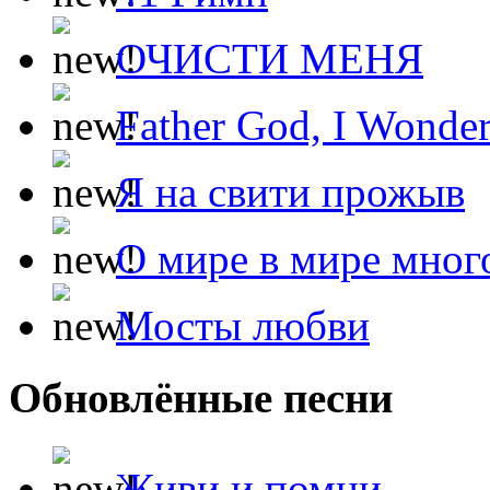
ОЧИСТИ МЕНЯ
Father God, I Wonde
Я на свити прожыв
О мире в мире мног
Мосты любви
Обновлённые песни
Живи и помни