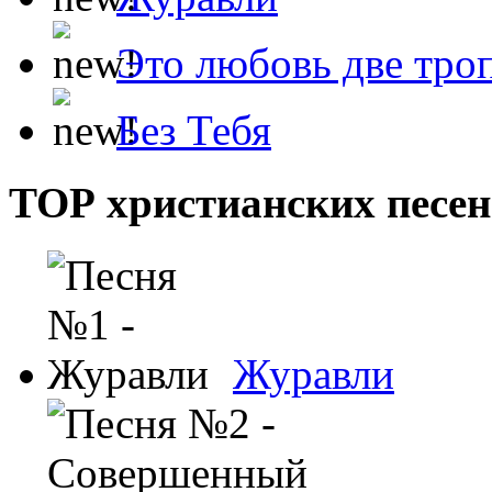
Это любовь две тро
Без Тебя
ТОР христианских песен
Журавли