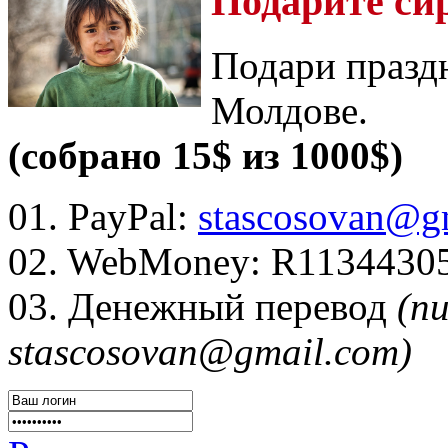
Подарите си
Подари празд
Молдове.
(собрано 15$ из 1000$)
01. PayPal:
stascosovan@g
02. WebMoney:
R1134430
03. Денежный перевод
(п
stascosovan@gmail.com)