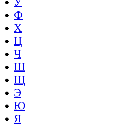
У
Ф
Х
Ц
Ч
Ш
Щ
Э
Ю
Я