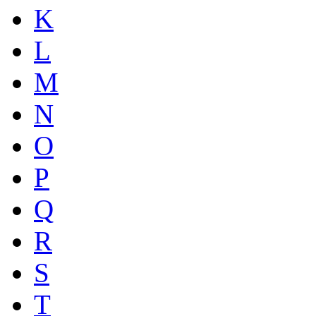
K
L
M
N
O
P
Q
R
S
T