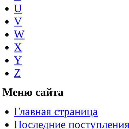
U
V
W
X
Y
Z
Меню сайта
Главная страница
Последние поступлени