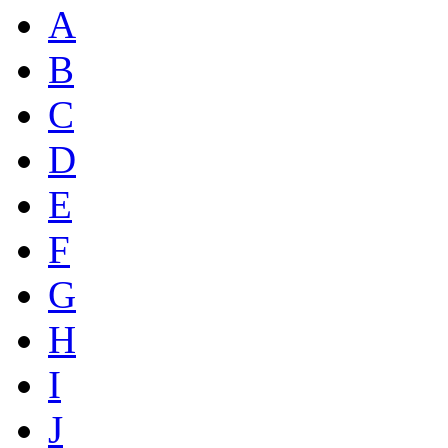
A
B
C
D
E
F
G
H
I
J