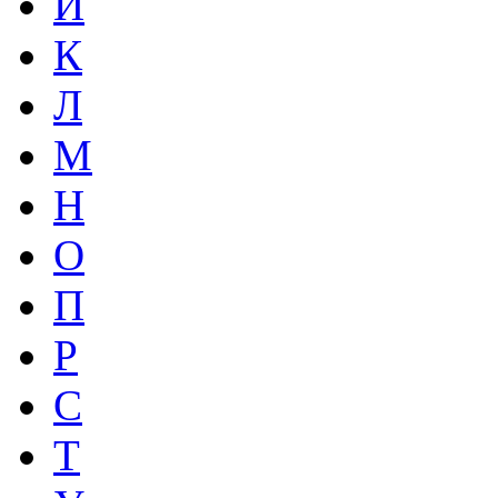
И
К
Л
М
Н
О
П
Р
С
Т