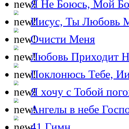
Я Не Боюсь, Мой Б
Иисус, Ты Любовь 
Очисти Меня
Любовь Приходит Н
Поклонюсь Тебе, Ии
Я хочу с Тобой пог
Ангелы в небе Госпо
41 Гимн