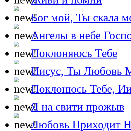
Бог мой, Ты скала м
Ангелы в небе Госпо
Поклоняюсь Тебе
Иисус, Ты Любовь 
Поклонюсь Тебе, Ии
Я на свити прожыв
Любовь Приходит Н