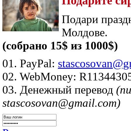
Подарите си
Подари празд
Молдове.
(собрано 15$ из 1000$)
01. PayPal:
stascosovan@g
02. WebMoney:
R1134430
03. Денежный перевод
(п
stascosovan@gmail.com)