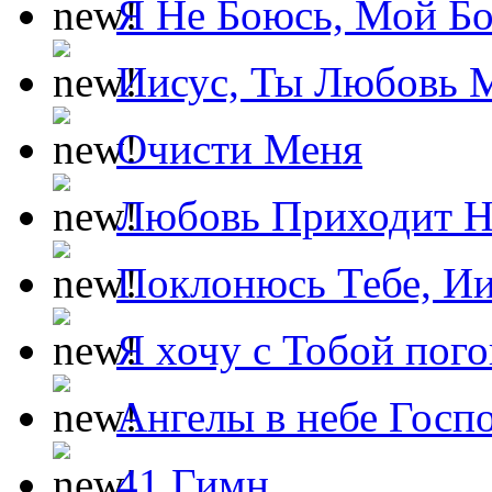
Я Не Боюсь, Мой Б
Иисус, Ты Любовь 
Очисти Меня
Любовь Приходит Н
Поклонюсь Тебе, Ии
Я хочу с Тобой пог
Ангелы в небе Госпо
41 Гимн