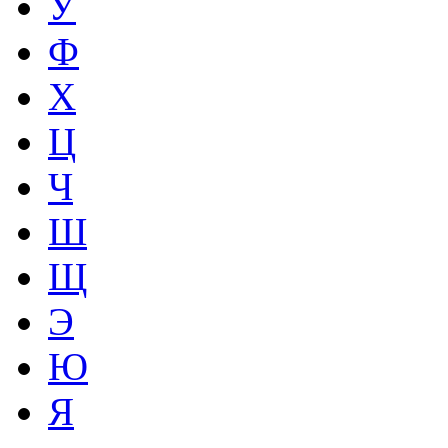
У
Ф
Х
Ц
Ч
Ш
Щ
Э
Ю
Я