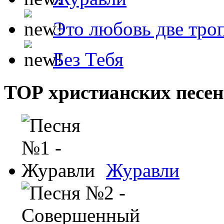
Это любовь две тро
Без Тебя
ТОР христианских песен
Журавли