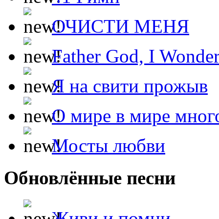
ОЧИСТИ МЕНЯ
Father God, I Wonde
Я на свити прожыв
О мире в мире мног
Мосты любви
Обновлённые песни
Живи и помни