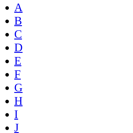
A
B
C
D
E
F
G
H
I
J