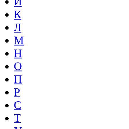
И
К
Л
М
Н
О
П
Р
С
Т