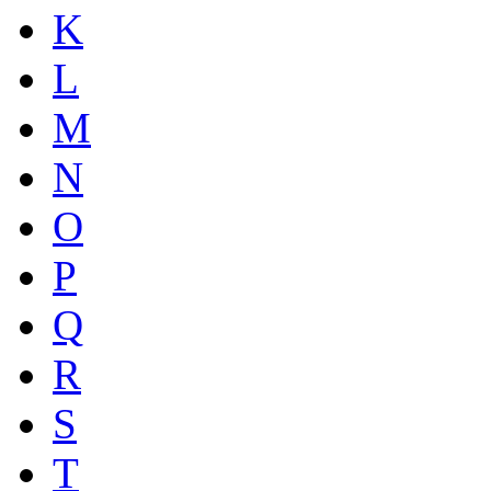
K
L
M
N
O
P
Q
R
S
T