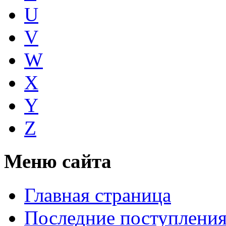
U
V
W
X
Y
Z
Меню сайта
Главная страница
Последние поступлени