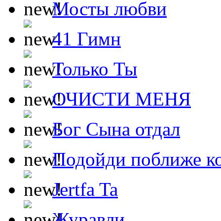
Мосты любви
41 Гимн
Только Ты
ОЧИСТИ МЕНЯ
Бог Сына отдал
Подойди поближе ко
Jertfa Ta
Журавли