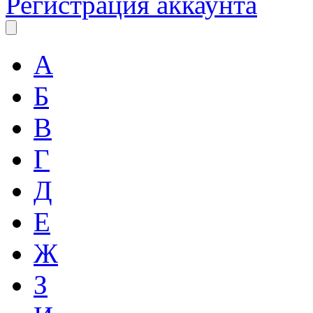
Регистрация аккаунта
А
Б
В
Г
Д
Е
Ж
З