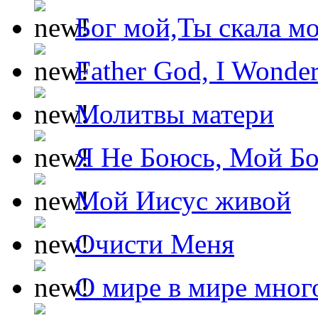
Бог мой,Ты скала м
Father God, I Wonde
Молитвы матери
Я Не Боюсь, Мой Б
Мой Иисус живой
Очисти Меня
О мире в мире мног