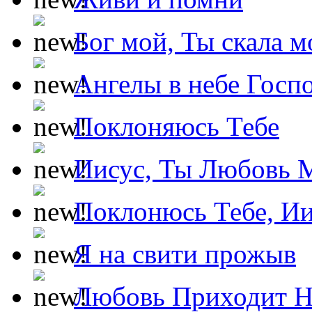
Бог мой, Ты скала м
Ангелы в небе Госпо
Поклоняюсь Тебе
Иисус, Ты Любовь 
Поклонюсь Тебе, Ии
Я на свити прожыв
Любовь Приходит Н