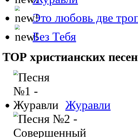
Это любовь две тро
Без Тебя
ТОР христианских песен
Журавли