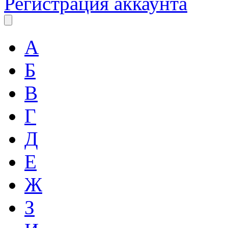
Регистрация аккаунта
А
Б
В
Г
Д
Е
Ж
З