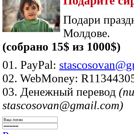
Подарите си
Подари празд
Молдове.
(собрано 15$ из 1000$)
01. PayPal:
stascosovan@g
02. WebMoney:
R1134430
03. Денежный перевод
(п
stascosovan@gmail.com)