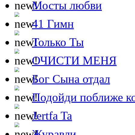
Мосты любви
41 Гимн
Только Ты
ОЧИСТИ МЕНЯ
Бог Сына отдал
Подойди поближе ко
Jertfa Ta
Журавли