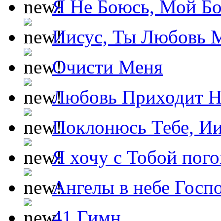
Я Не Боюсь, Мой Б
Иисус, Ты Любовь 
Очисти Меня
Любовь Приходит Н
Поклонюсь Тебе, Ии
Я хочу с Тобой пог
Ангелы в небе Госпо
41 Гимн