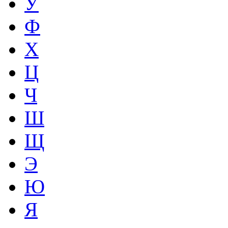
У
Ф
Х
Ц
Ч
Ш
Щ
Э
Ю
Я