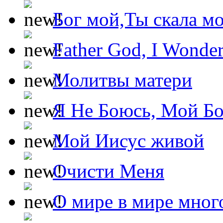
Бог мой,Ты скала м
Father God, I Wonde
Молитвы матери
Я Не Боюсь, Мой Б
Мой Иисус живой
Очисти Меня
О мире в мире мног