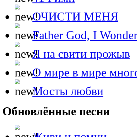
ОЧИСТИ МЕНЯ
Father God, I Wonde
Я на свити прожыв
О мире в мире мног
Мосты любви
Обновлённые песни
Живи и помни