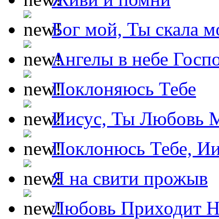
Бог мой, Ты скала м
Ангелы в небе Госпо
Поклоняюсь Тебе
Иисус, Ты Любовь 
Поклонюсь Тебе, Ии
Я на свити прожыв
Любовь Приходит Н