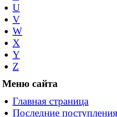
U
V
W
X
Y
Z
Меню сайта
Главная страница
Последние поступлени