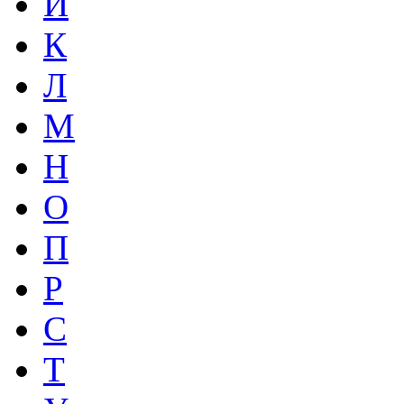
И
К
Л
М
Н
О
П
Р
С
Т