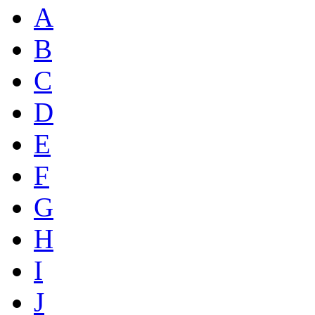
A
B
C
D
E
F
G
H
I
J