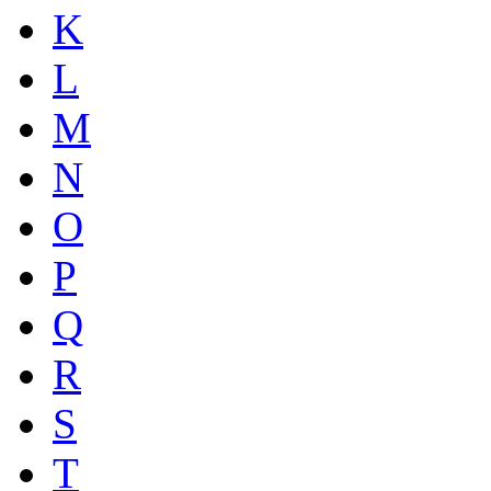
K
L
M
N
O
P
Q
R
S
T