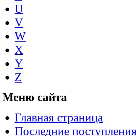
U
V
W
X
Y
Z
Меню сайта
Главная страница
Последние поступлени