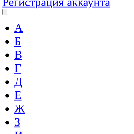
Регистрация аккаунта
А
Б
В
Г
Д
Е
Ж
З