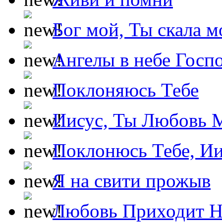
Бог мой, Ты скала м
Ангелы в небе Госпо
Поклоняюсь Тебе
Иисус, Ты Любовь 
Поклонюсь Тебе, Ии
Я на свити прожыв
Любовь Приходит Н