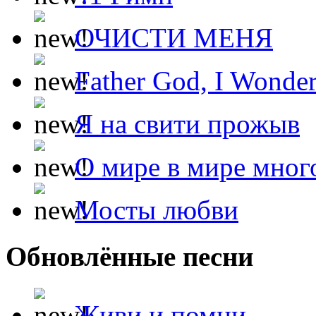
ОЧИСТИ МЕНЯ
Father God, I Wonde
Я на свити прожыв
О мире в мире мног
Мосты любви
Обновлённые песни
Живи и помни