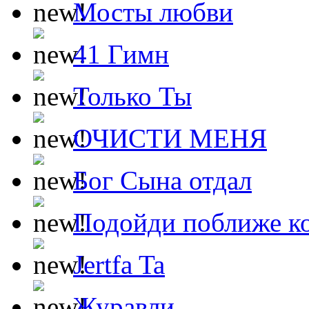
Мосты любви
41 Гимн
Только Ты
ОЧИСТИ МЕНЯ
Бог Сына отдал
Подойди поближе ко
Jertfa Ta
Журавли