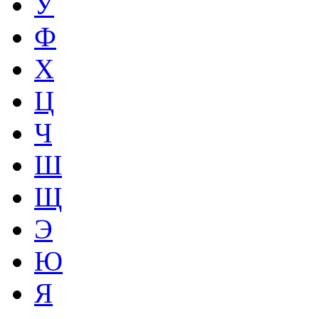
У
Ф
Х
Ц
Ч
Ш
Щ
Э
Ю
Я