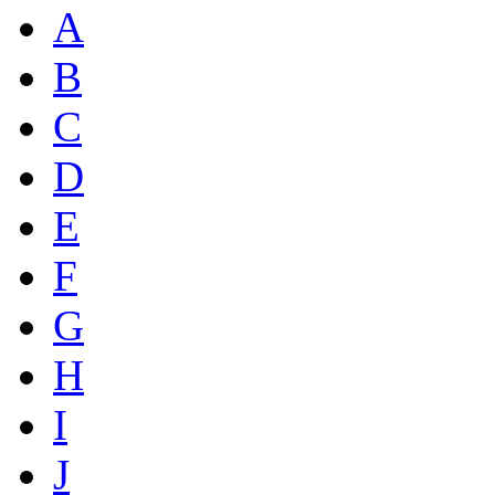
A
B
C
D
E
F
G
H
I
J