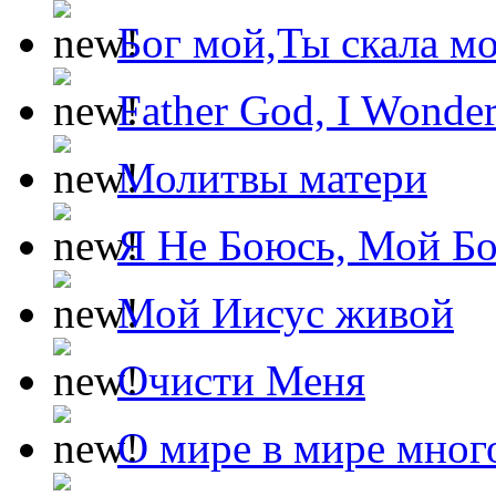
Бог мой,Ты скала м
Father God, I Wonde
Молитвы матери
Я Не Боюсь, Мой Б
Мой Иисус живой
Очисти Меня
О мире в мире мног