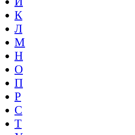
И
К
Л
М
Н
О
П
Р
С
Т