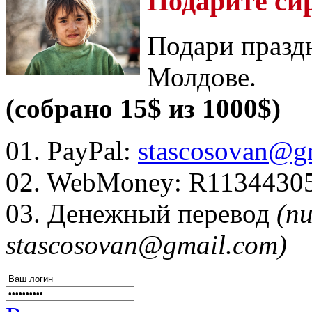
Подарите си
Подари празд
Молдове.
(собрано 15$ из 1000$)
01. PayPal:
stascosovan@g
02. WebMoney:
R1134430
03. Денежный перевод
(п
stascosovan@gmail.com)