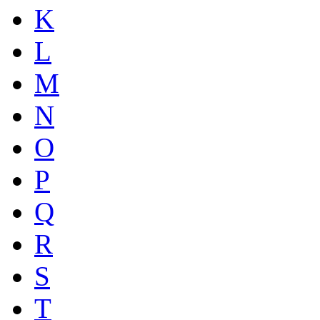
K
L
M
N
O
P
Q
R
S
T