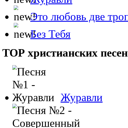
Это любовь две тро
Без Тебя
ТОР христианских песен
Журавли