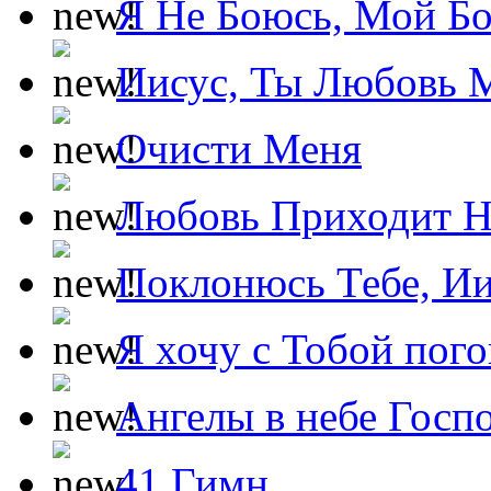
Я Не Боюсь, Мой Б
Иисус, Ты Любовь 
Очисти Меня
Любовь Приходит Н
Поклонюсь Тебе, Ии
Я хочу с Тобой пог
Ангелы в небе Госпо
41 Гимн