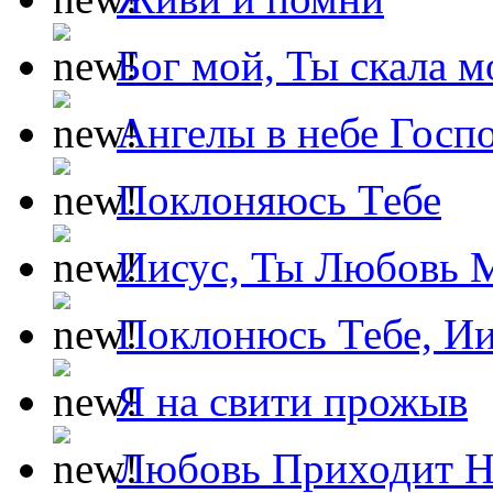
Бог мой, Ты скала м
Ангелы в небе Госпо
Поклоняюсь Тебе
Иисус, Ты Любовь 
Поклонюсь Тебе, Ии
Я на свити прожыв
Любовь Приходит Н