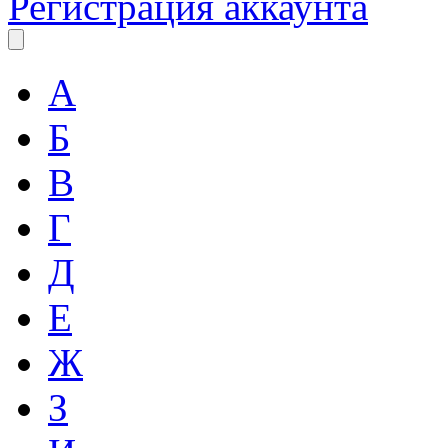
Регистрация аккаунта
А
Б
В
Г
Д
Е
Ж
З