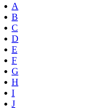
A
B
C
D
E
F
G
H
I
J