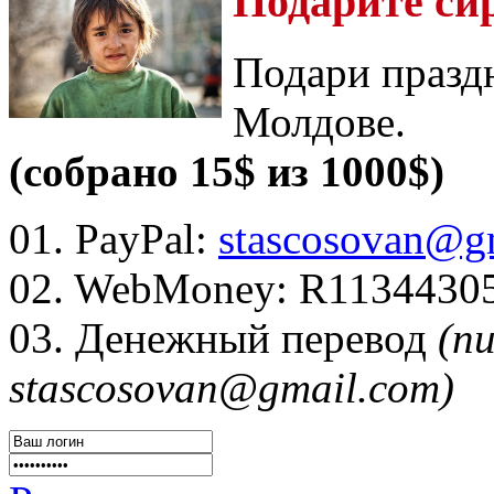
Подарите си
Подари празд
Молдове.
(собрано 15$ из 1000$)
01. PayPal:
stascosovan@g
02. WebMoney:
R1134430
03. Денежный перевод
(п
stascosovan@gmail.com)