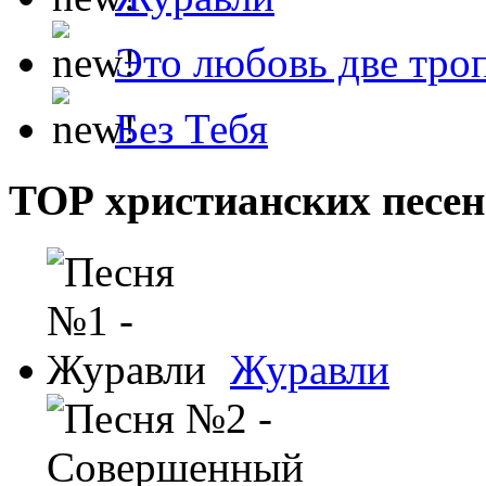
Это любовь две тро
Без Тебя
ТОР христианских песен
Журавли