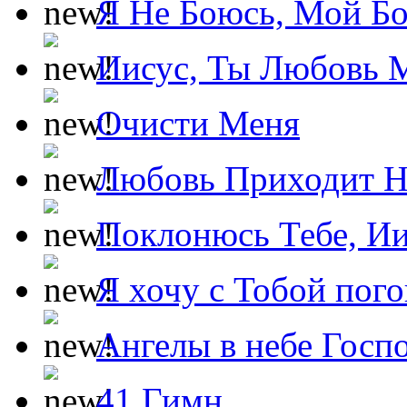
Я Не Боюсь, Мой Б
Иисус, Ты Любовь 
Очисти Меня
Любовь Приходит Н
Поклонюсь Тебе, Ии
Я хочу с Тобой пог
Ангелы в небе Госпо
41 Гимн