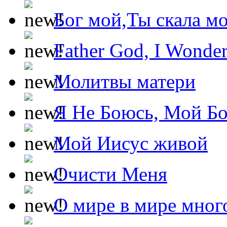
Бог мой,Ты скала м
Father God, I Wonde
Молитвы матери
Я Не Боюсь, Мой Б
Мой Иисус живой
Очисти Меня
О мире в мире мног