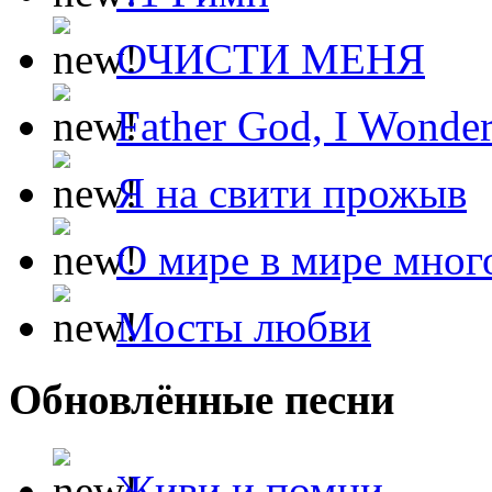
ОЧИСТИ МЕНЯ
Father God, I Wonde
Я на свити прожыв
О мире в мире мног
Мосты любви
Обновлённые песни
Живи и помни