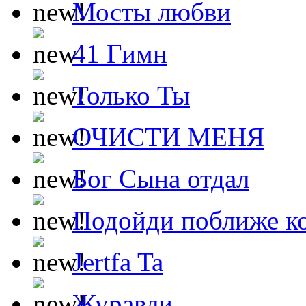
Мосты любви
41 Гимн
Только Ты
ОЧИСТИ МЕНЯ
Бог Сына отдал
Подойди поближе ко
Jertfa Ta
Журавли