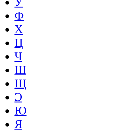
У
Ф
Х
Ц
Ч
Ш
Щ
Э
Ю
Я