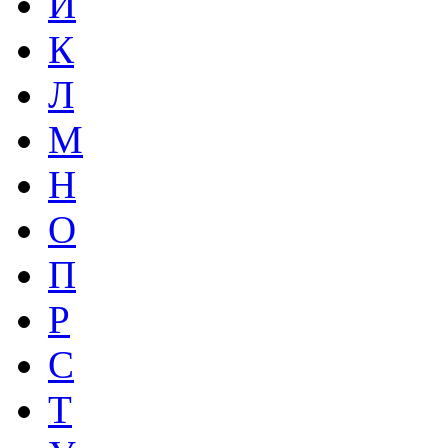
И
К
Л
М
Н
О
П
Р
С
Т