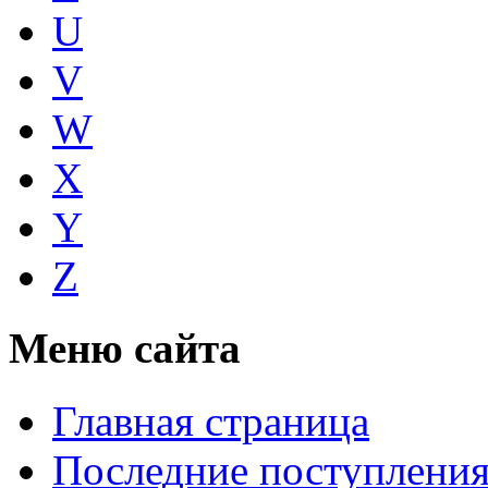
U
V
W
X
Y
Z
Меню сайта
Главная страница
Последние поступлени