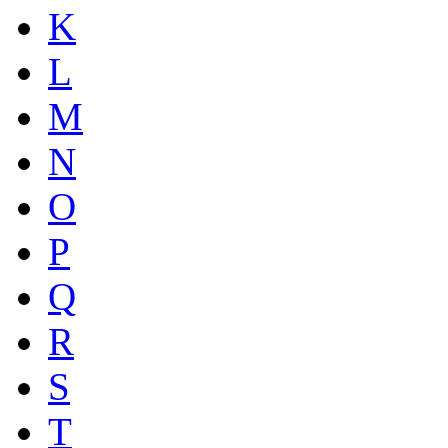
K
L
M
N
O
P
Q
R
S
T