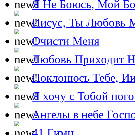
Я Не Боюсь, Мой Б
Иисус, Ты Любовь 
Очисти Меня
Любовь Приходит Н
Поклонюсь Тебе, Ии
Я хочу с Тобой пог
Ангелы в небе Госпо
41 Гимн