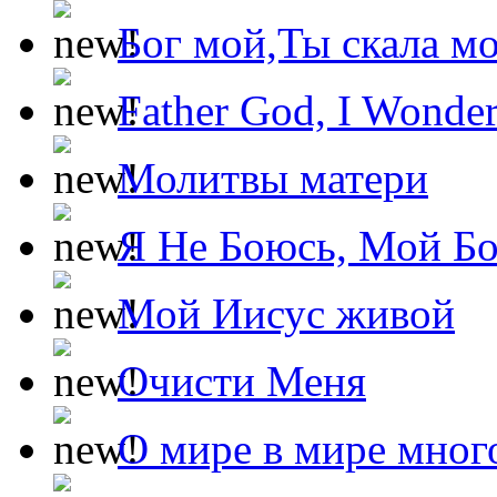
Бог мой,Ты скала м
Father God, I Wonde
Молитвы матери
Я Не Боюсь, Мой Б
Мой Иисус живой
Очисти Меня
О мире в мире мног