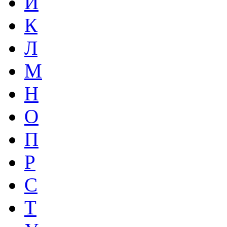
И
К
Л
М
Н
О
П
Р
С
Т