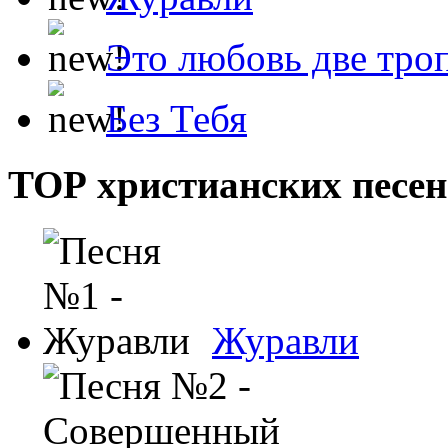
Это любовь две тро
Без Тебя
ТОР христианских песен
Журавли