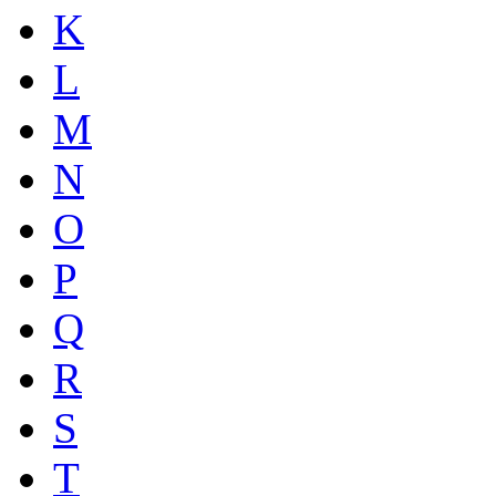
K
L
M
N
O
P
Q
R
S
T