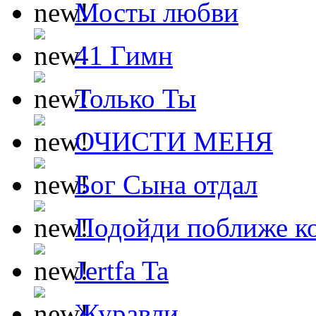
Мосты любви
41 Гимн
Только Ты
ОЧИСТИ МЕНЯ
Бог Сына отдал
Подойди поближе ко
Jertfa Ta
Журавли