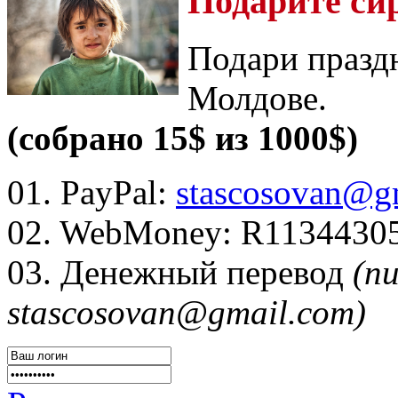
Подарите си
Подари празд
Молдове.
(собрано 15$ из 1000$)
01. PayPal:
stascosovan@g
02. WebMoney:
R1134430
03. Денежный перевод
(п
stascosovan@gmail.com)