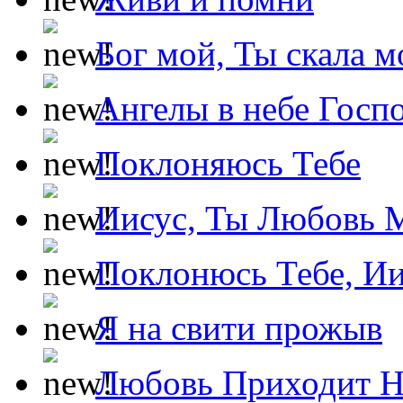
Бог мой, Ты скала м
Ангелы в небе Госпо
Поклоняюсь Тебе
Иисус, Ты Любовь 
Поклонюсь Тебе, Ии
Я на свити прожыв
Любовь Приходит Н