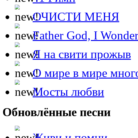
ОЧИСТИ МЕНЯ
Father God, I Wonde
Я на свити прожыв
О мире в мире мног
Мосты любви
Обновлённые песни
Живи и помни