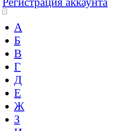
Регистрация аккаунта
А
Б
В
Г
Д
Е
Ж
З