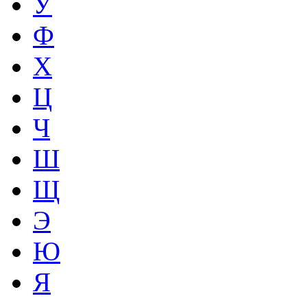
У
Ф
Х
Ц
Ч
Ш
Щ
Э
Ю
Я