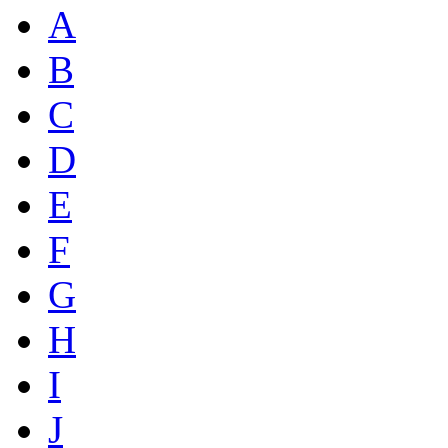
A
B
C
D
E
F
G
H
I
J