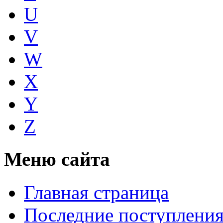
U
V
W
X
Y
Z
Меню сайта
Главная страница
Последние поступлени