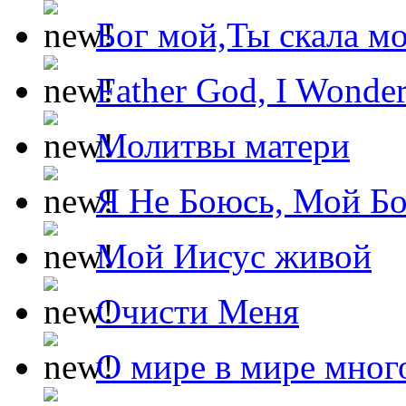
Бог мой,Ты скала м
Father God, I Wonde
Молитвы матери
Я Не Боюсь, Мой Б
Мой Иисус живой
Очисти Меня
О мире в мире мног