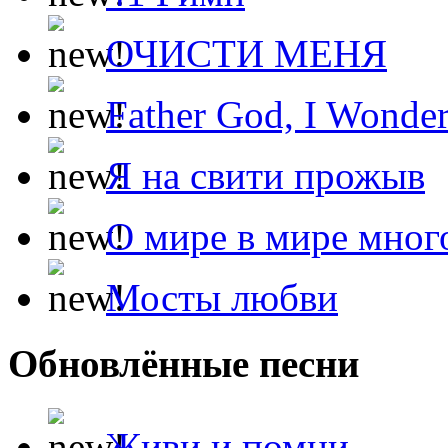
ОЧИСТИ МЕНЯ
Father God, I Wonde
Я на свити прожыв
О мире в мире мног
Мосты любви
Обновлённые песни
Живи и помни