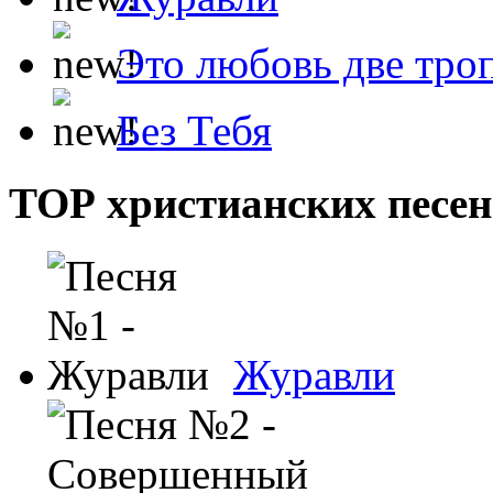
Это любовь две тро
Без Тебя
ТОР христианских песен
Журавли