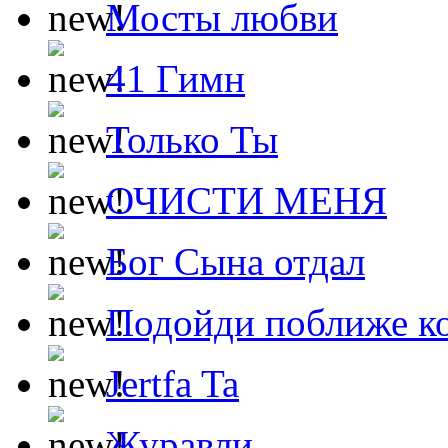
Мосты любви
41 Гимн
Только Ты
ОЧИСТИ МЕНЯ
Бог Сына отдал
Подойди поближе ко
Jertfa Ta
Журавли