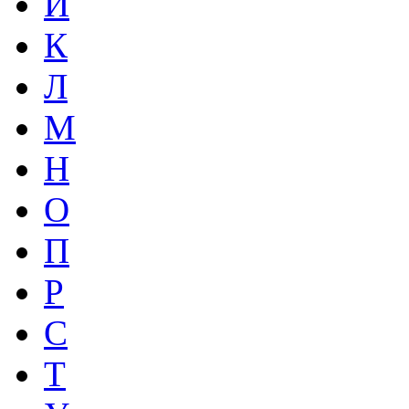
И
К
Л
М
Н
О
П
Р
С
Т