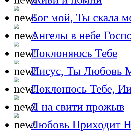
Бог мой, Ты скала м
Ангелы в небе Госпо
Поклоняюсь Тебе
Иисус, Ты Любовь 
Поклонюсь Тебе, Ии
Я на свити прожыв
Любовь Приходит Н