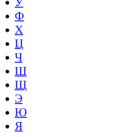
У
Ф
Х
Ц
Ч
Ш
Щ
Э
Ю
Я