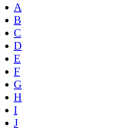
A
B
C
D
E
F
G
H
I
J