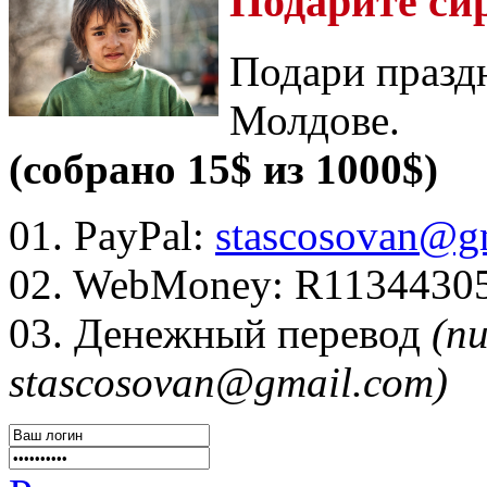
Подарите си
Подари празд
Молдове.
(собрано 15$ из 1000$)
01. PayPal:
stascosovan@g
02. WebMoney:
R1134430
03. Денежный перевод
(п
stascosovan@gmail.com)