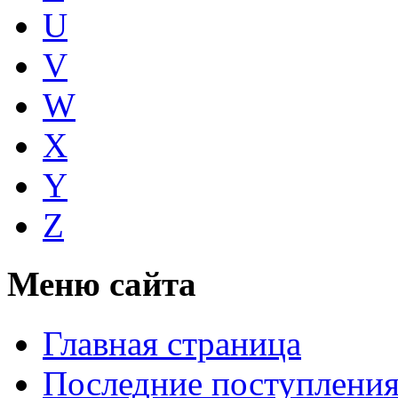
U
V
W
X
Y
Z
Меню сайта
Главная страница
Последние поступлени