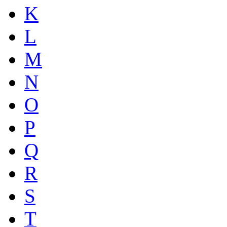
K
L
M
N
O
P
Q
R
S
T