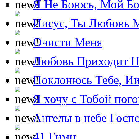
Я Не Боюсь, Мой Б
Иисус, Ты Любовь 
Очисти Меня
Любовь Приходит Н
Поклонюсь Тебе, Ии
Я хочу с Тобой пог
Ангелы в небе Госпо
41 Гимн