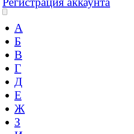
Регистрация аккаунта
А
Б
В
Г
Д
Е
Ж
З