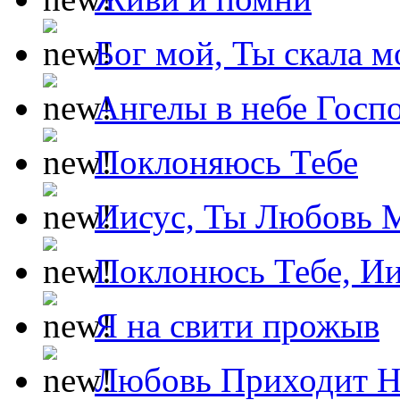
Бог мой, Ты скала м
Ангелы в небе Госпо
Поклоняюсь Тебе
Иисус, Ты Любовь 
Поклонюсь Тебе, Ии
Я на свити прожыв
Любовь Приходит Н