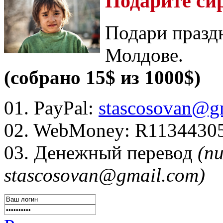
Подарите си
Подари празд
Молдове.
(собрано 15$ из 1000$)
01. PayPal:
stascosovan@g
02. WebMoney:
R1134430
03. Денежный перевод
(п
stascosovan@gmail.com)