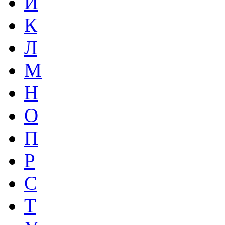
И
К
Л
М
Н
О
П
Р
С
Т