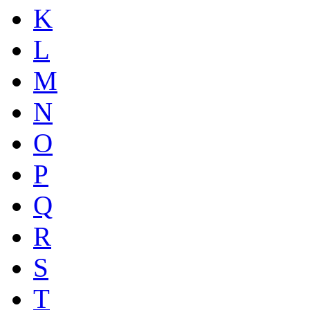
K
L
M
N
O
P
Q
R
S
T