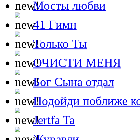
Мосты любви
41 Гимн
Только Ты
ОЧИСТИ МЕНЯ
Бог Сына отдал
Подойди поближе ко
Jertfa Ta
Журавли