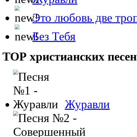
Это любовь две тро
Без Тебя
ТОР христианских песен
Журавли