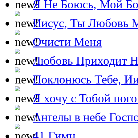
Я Не Боюсь, Мой Б
Иисус, Ты Любовь 
Очисти Меня
Любовь Приходит Н
Поклонюсь Тебе, Ии
Я хочу с Тобой пог
Ангелы в небе Госпо
41 Гимн