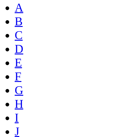
A
B
C
D
E
F
G
H
I
J