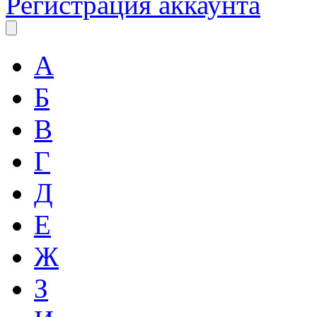
Регистрация аккаунта
А
Б
В
Г
Д
Е
Ж
З