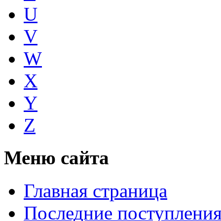
U
V
W
X
Y
Z
Меню сайта
Главная страница
Последние поступлени