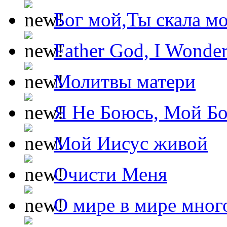
Бог мой,Ты скала м
Father God, I Wonde
Молитвы матери
Я Не Боюсь, Мой Б
Мой Иисус живой
Очисти Меня
О мире в мире мног