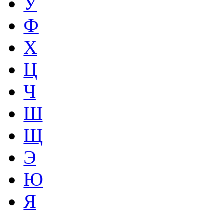
У
Ф
Х
Ц
Ч
Ш
Щ
Э
Ю
Я