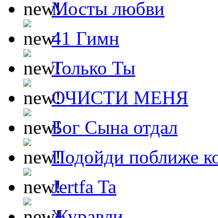
Мосты любви
41 Гимн
Только Ты
ОЧИСТИ МЕНЯ
Бог Сына отдал
Подойди поближе ко
Jertfa Ta
Журавли