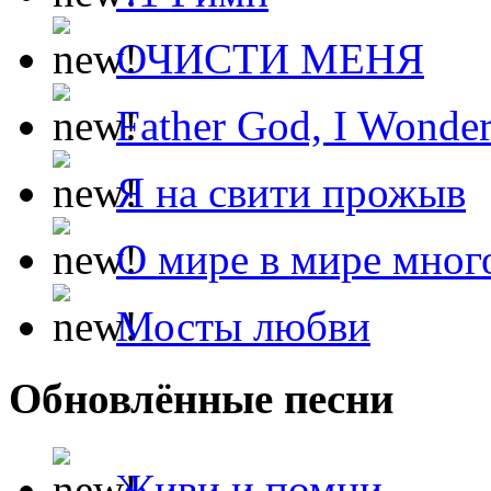
ОЧИСТИ МЕНЯ
Father God, I Wonde
Я на свити прожыв
О мире в мире мног
Мосты любви
Обновлённые песни
Живи и помни