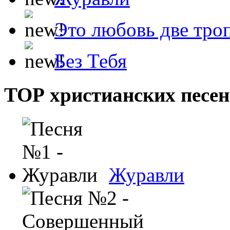
Это любовь две тро
Без Тебя
ТОР христианских песен
Журавли