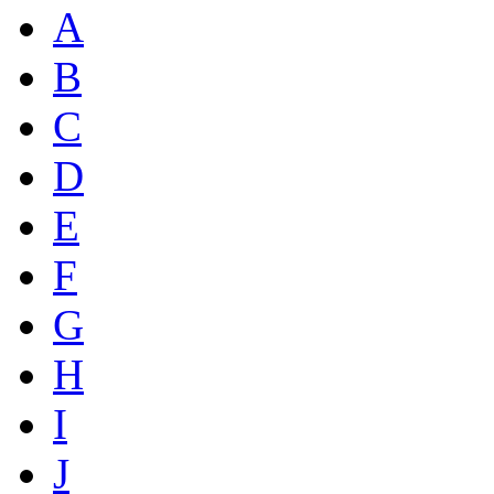
A
B
C
D
E
F
G
H
I
J