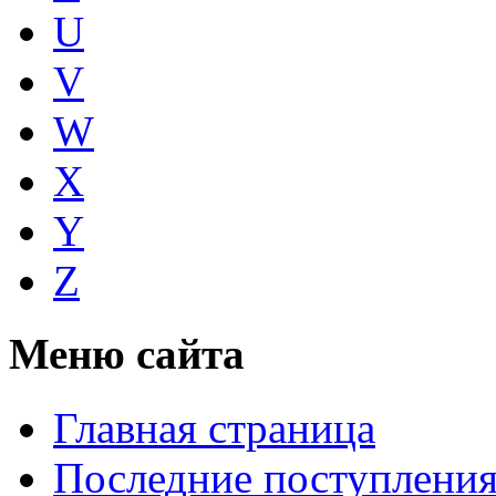
U
V
W
X
Y
Z
Меню сайта
Главная страница
Последние поступлени