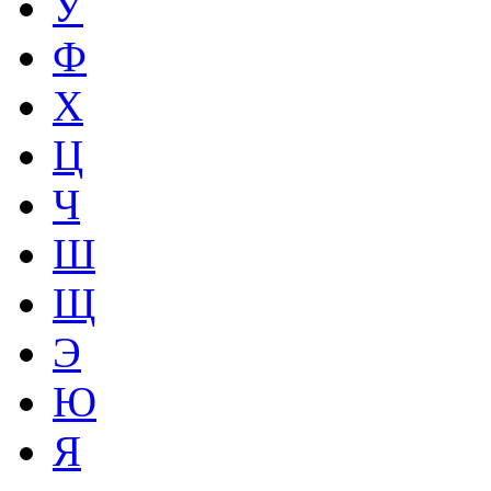
У
Ф
Х
Ц
Ч
Ш
Щ
Э
Ю
Я