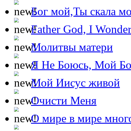
Бог мой,Ты скала м
Father God, I Wonde
Молитвы матери
Я Не Боюсь, Мой Б
Мой Иисус живой
Очисти Меня
О мире в мире мног