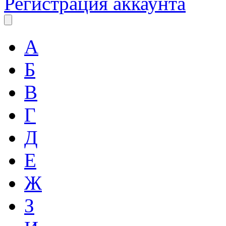
Регистрация аккаунта
А
Б
В
Г
Д
Е
Ж
З