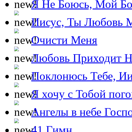
Я Не Боюсь, Мой Б
Иисус, Ты Любовь 
Очисти Меня
Любовь Приходит Н
Поклонюсь Тебе, Ии
Я хочу с Тобой пог
Ангелы в небе Госпо
41 Гимн