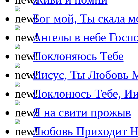
Бог мой, Ты скала м
Ангелы в небе Госпо
Поклоняюсь Тебе
Иисус, Ты Любовь 
Поклонюсь Тебе, Ии
Я на свити прожыв
Любовь Приходит Н