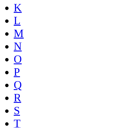
K
L
M
N
O
P
Q
R
S
T