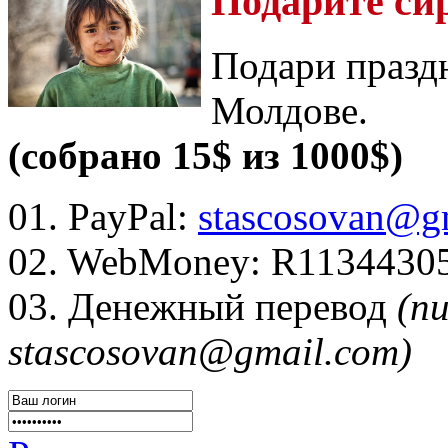
Подарите си
Подари празд
Молдове.
(собрано 15$ из 1000$)
01. PayPal:
stascosovan@g
02. WebMoney:
R1134430
03. Денежный перевод
(п
stascosovan@gmail.com)