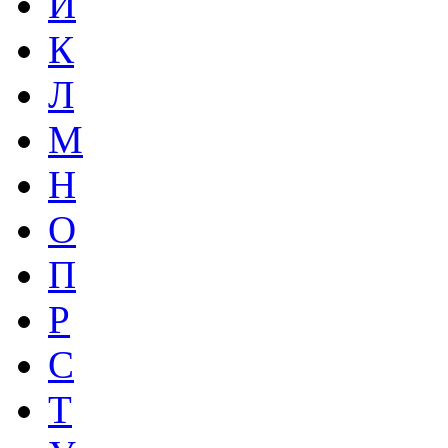
И
К
Л
М
Н
О
П
Р
С
Т