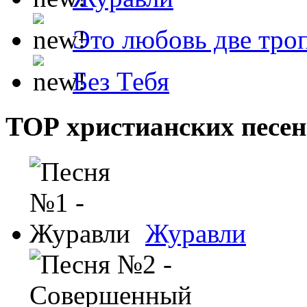
Это любовь две тро
Без Тебя
ТОР христианских песен
Журавли