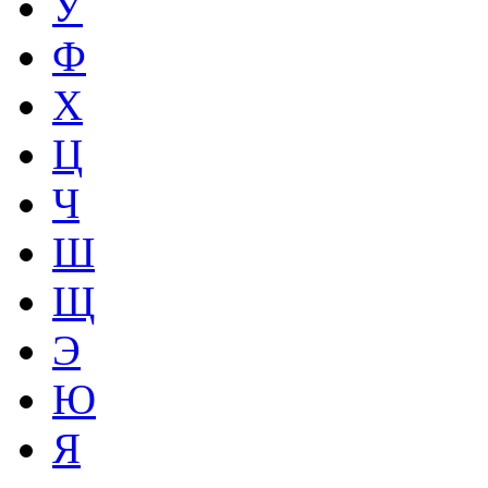
У
Ф
Х
Ц
Ч
Ш
Щ
Э
Ю
Я