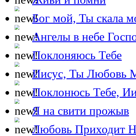
Бог мой, Ты скала м
Ангелы в небе Госпо
Поклоняюсь Тебе
Иисус, Ты Любовь 
Поклонюсь Тебе, Ии
Я на свити прожыв
Любовь Приходит Н