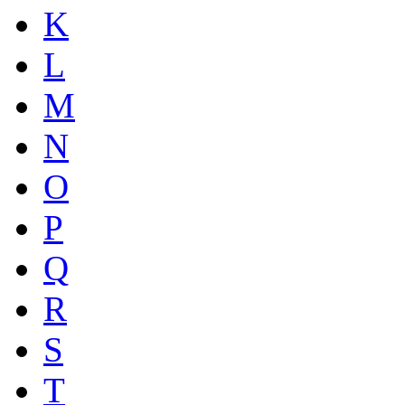
K
L
M
N
O
P
Q
R
S
T