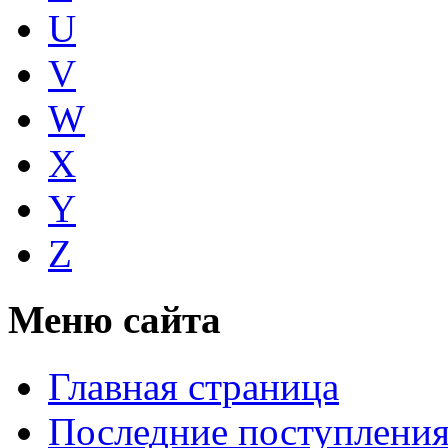
U
V
W
X
Y
Z
Меню сайта
Главная страница
Последние поступлени