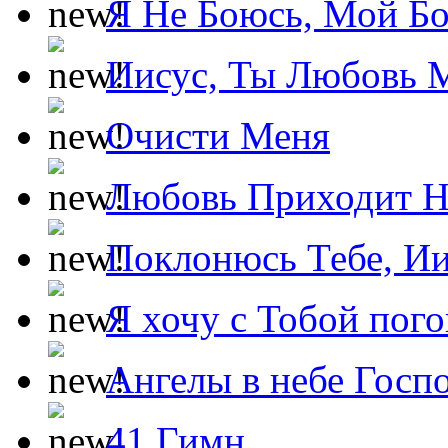
Я Не Боюсь, Мой Б
Иисус, Ты Любовь 
Очисти Меня
Любовь Приходит Н
Поклонюсь Тебе, Ии
Я хочу с Тобой пог
Ангелы в небе Госпо
41 Гимн