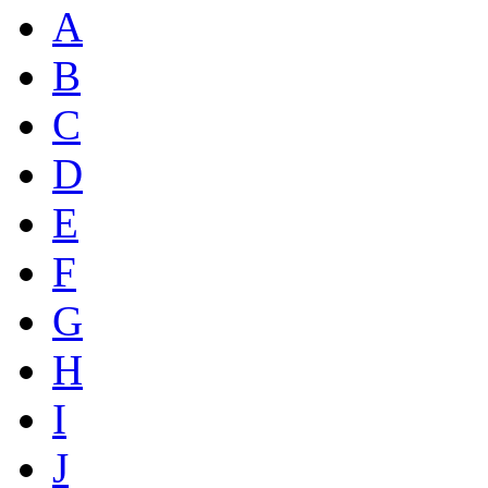
A
B
C
D
E
F
G
H
I
J