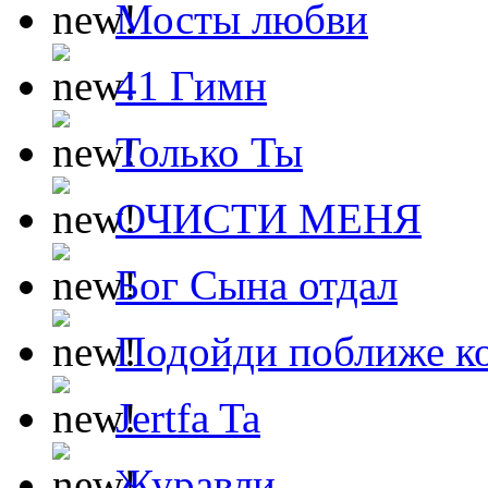
Мосты любви
41 Гимн
Только Ты
ОЧИСТИ МЕНЯ
Бог Сына отдал
Подойди поближе ко
Jertfa Ta
Журавли