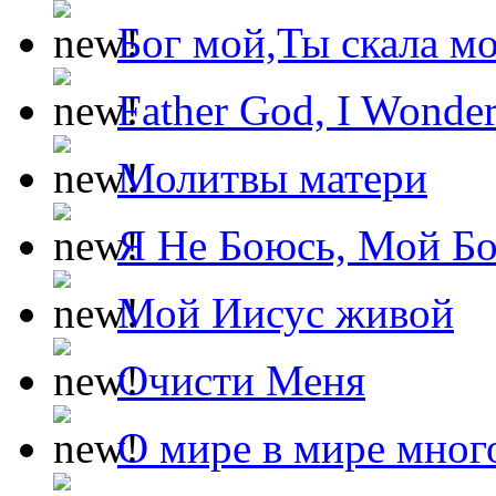
Бог мой,Ты скала м
Father God, I Wonde
Молитвы матери
Я Не Боюсь, Мой Б
Мой Иисус живой
Очисти Меня
О мире в мире мног