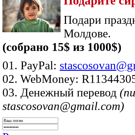
Подарите си
Подари празд
Молдове.
(собрано 15$ из 1000$)
01. PayPal:
stascosovan@g
02. WebMoney:
R1134430
03. Денежный перевод
(п
stascosovan@gmail.com)