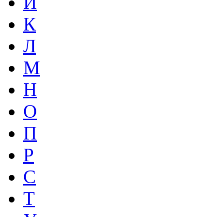
И
К
Л
М
Н
О
П
Р
С
Т