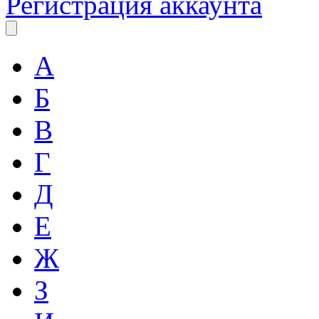
Регистрация аккаунта
А
Б
В
Г
Д
Е
Ж
З