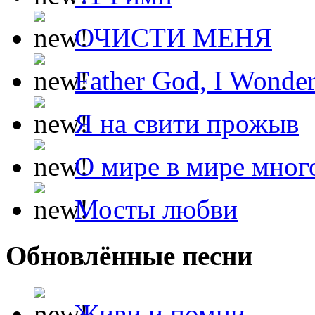
ОЧИСТИ МЕНЯ
Father God, I Wonde
Я на свити прожыв
О мире в мире мног
Мосты любви
Обновлённые песни
Живи и помни