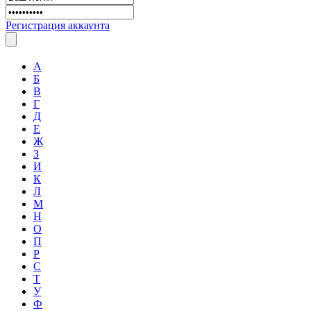
Регистрация аккаунта
А
Б
В
Г
Д
Е
Ж
З
И
К
Л
М
Н
О
П
Р
С
Т
У
Ф