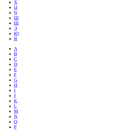
Х
Ц
Ч
Ш
Щ
Э
Ю
Я
A
B
C
D
E
F
G
H
I
J
K
L
M
N
O
P