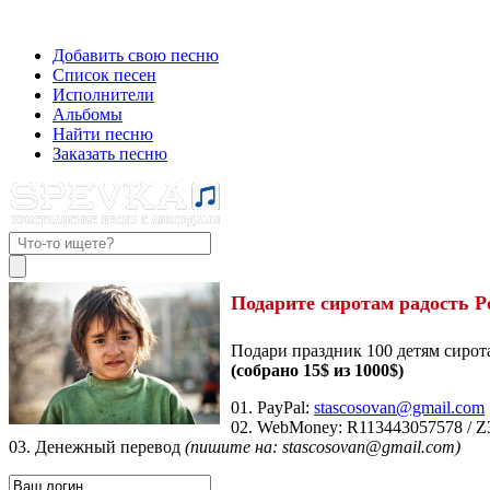
Добавить свою песню
Список песен
Исполнители
Альбомы
Найти песню
Заказать песню
Подарите сиротам радость Р
Подари праздник 100 детям сирот
(собрано 15$ из 1000$)
01. PayPal:
stascosovan@gmail.com
02. WebMoney:
R113443057578
/
Z
03. Денежный перевод
(пишите на: stascosovan@gmail.com)