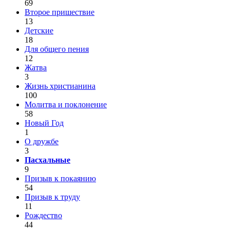
69
Второе пришествие
13
Детские
18
Для общего пения
12
Жатва
3
Жизнь христианина
100
Молитва и поклонение
58
Новый Год
1
О дружбе
3
Пасхальные
9
Призыв к покаянию
54
Призыв к труду
11
Рождество
44