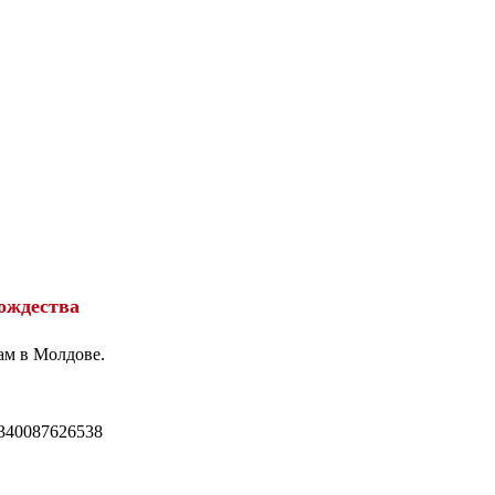
ождества
ам в Молдове.
340087626538