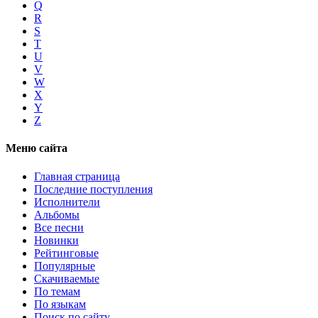
Q
R
S
T
U
V
W
X
Y
Z
Меню сайта
Главная страница
Последние поступления
Исполнители
Альбомы
Все песни
Новинки
Рейтинговые
Популярные
Скачиваемые
По темам
По языкам
Поиск по сайту