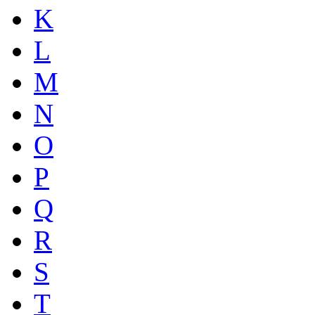
K
L
M
N
O
P
Q
R
S
T