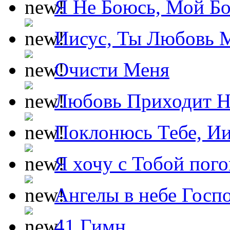
Я Не Боюсь, Мой Б
Иисус, Ты Любовь 
Очисти Меня
Любовь Приходит Н
Поклонюсь Тебе, Ии
Я хочу с Тобой пог
Ангелы в небе Госпо
41 Гимн