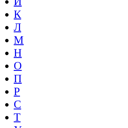
И
К
Л
М
Н
О
П
Р
С
Т