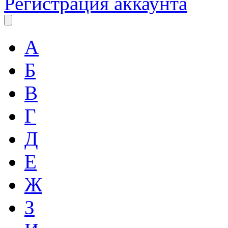
Регистрация аккаунта
А
Б
В
Г
Д
Е
Ж
З