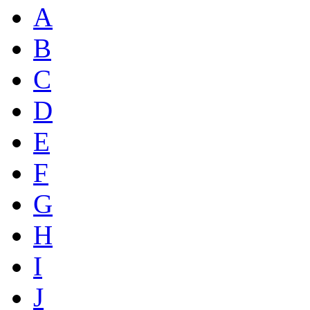
A
B
C
D
E
F
G
H
I
J