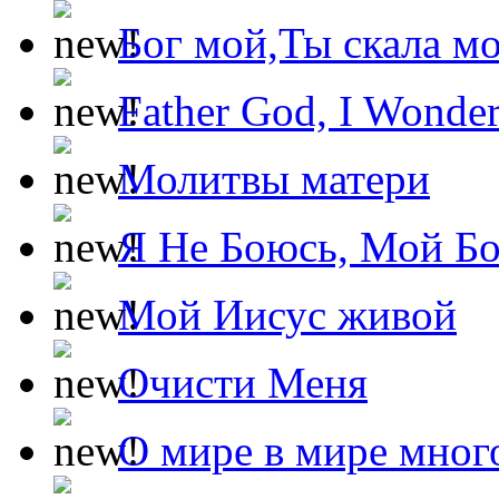
Бог мой,Ты скала м
Father God, I Wonde
Молитвы матери
Я Не Боюсь, Мой Б
Мой Иисус живой
Очисти Меня
О мире в мире мног