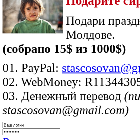
Подарите си
Подари празд
Молдове.
(собрано 15$ из 1000$)
01. PayPal:
stascosovan@g
02. WebMoney:
R1134430
03. Денежный перевод
(п
stascosovan@gmail.com)