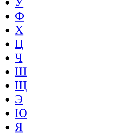
У
Ф
Х
Ц
Ч
Ш
Щ
Э
Ю
Я