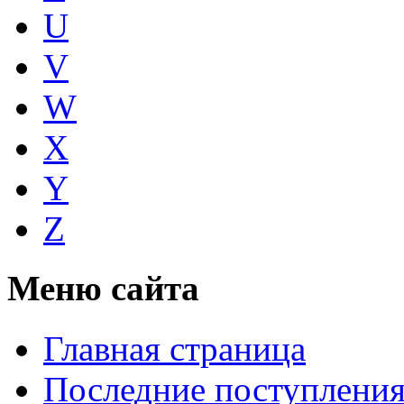
U
V
W
X
Y
Z
Меню сайта
Главная страница
Последние поступлени