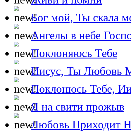
Бог мой, Ты скала м
Ангелы в небе Госпо
Поклоняюсь Тебе
Иисус, Ты Любовь 
Поклонюсь Тебе, Ии
Я на свити прожыв
Любовь Приходит Н