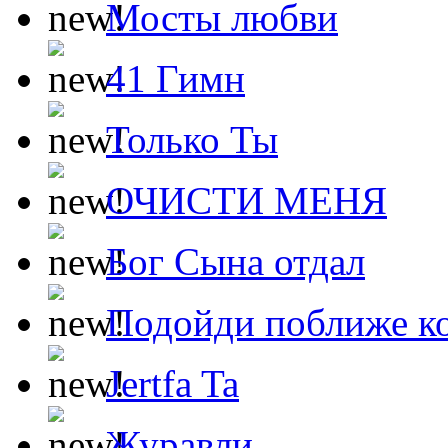
Мосты любви
41 Гимн
Только Ты
ОЧИСТИ МЕНЯ
Бог Сына отдал
Подойди поближе ко
Jertfa Ta
Журавли