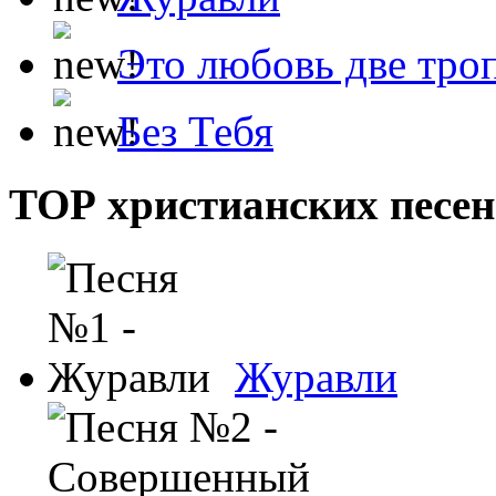
Это любовь две тро
Без Тебя
ТОР христианских песен
Журавли