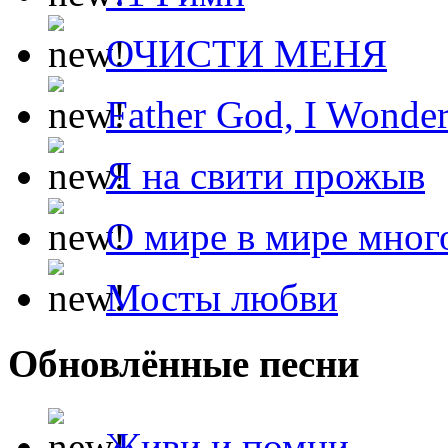
ОЧИСТИ МЕНЯ
Father God, I Wonde
Я на свити прожыв
О мире в мире мног
Мосты любви
Обновлённые песни
Живи и помни