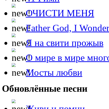
ОЧИСТИ МЕНЯ
Father God, I Wonde
Я на свити прожыв
О мире в мире мног
Мосты любви
Обновлённые песни
Живи и помни