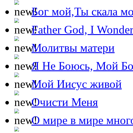
Бог мой,Ты скала м
Father God, I Wonde
Молитвы матери
Я Не Боюсь, Мой Б
Мой Иисус живой
Очисти Меня
О мире в мире мног