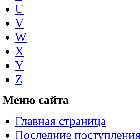
U
V
W
X
Y
Z
Меню сайта
Главная страница
Последние поступлени