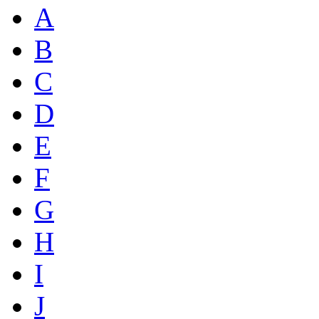
A
B
C
D
E
F
G
H
I
J