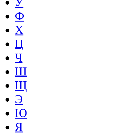
У
Ф
Х
Ц
Ч
Ш
Щ
Э
Ю
Я