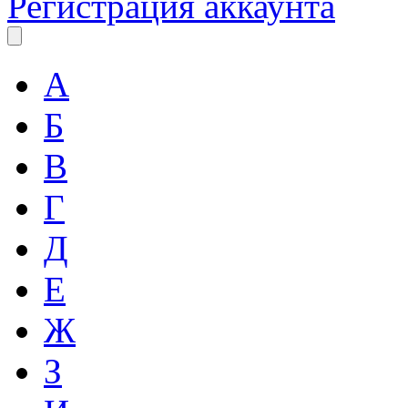
Регистрация аккаунта
А
Б
В
Г
Д
Е
Ж
З