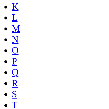
K
L
M
N
O
P
Q
R
S
T