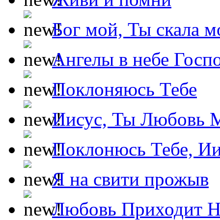
Бог мой, Ты скала м
Ангелы в небе Госпо
Поклоняюсь Тебе
Иисус, Ты Любовь 
Поклонюсь Тебе, Ии
Я на свити прожыв
Любовь Приходит Н