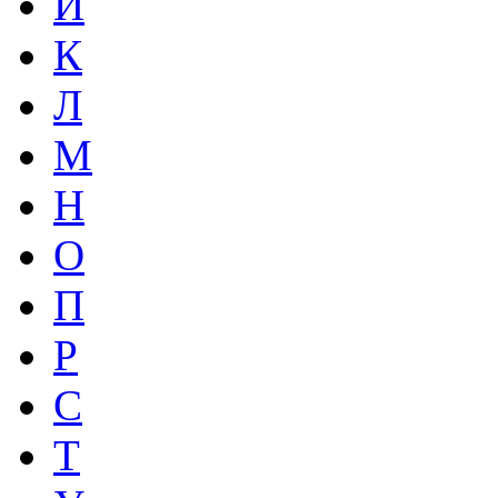
И
К
Л
М
Н
О
П
Р
С
Т