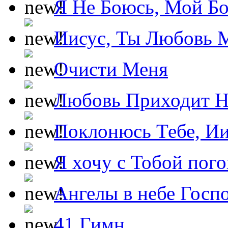
Я Не Боюсь, Мой Б
Иисус, Ты Любовь 
Очисти Меня
Любовь Приходит Н
Поклонюсь Тебе, Ии
Я хочу с Тобой пог
Ангелы в небе Госпо
41 Гимн