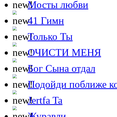
Мосты любви
41 Гимн
Только Ты
ОЧИСТИ МЕНЯ
Бог Сына отдал
Подойди поближе ко
Jertfa Ta
Журавли