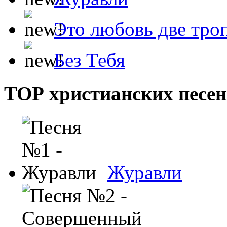
Это любовь две тро
Без Тебя
ТОР христианских песен
Журавли