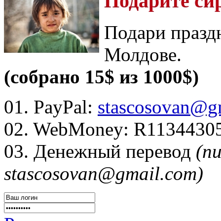
Подарите си
Подари празд
Молдове.
(собрано 15$ из 1000$)
01. PayPal:
stascosovan@g
02. WebMoney:
R1134430
03. Денежный перевод
(п
stascosovan@gmail.com)