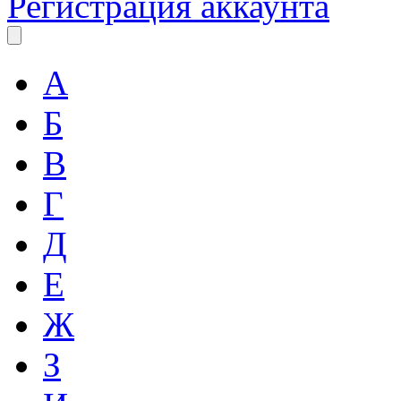
Регистрация аккаунта
А
Б
В
Г
Д
Е
Ж
З