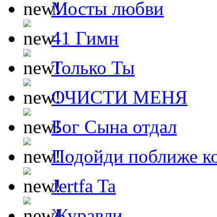
Мосты любви
41 Гимн
Только Ты
ОЧИСТИ МЕНЯ
Бог Сына отдал
Подойди поближе ко
Jertfa Ta
Журавли