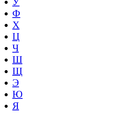
У
Ф
Х
Ц
Ч
Ш
Щ
Э
Ю
Я