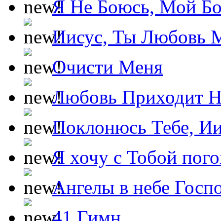
Я Не Боюсь, Мой Б
Иисус, Ты Любовь 
Очисти Меня
Любовь Приходит Н
Поклонюсь Тебе, Ии
Я хочу с Тобой пог
Ангелы в небе Госпо
41 Гимн