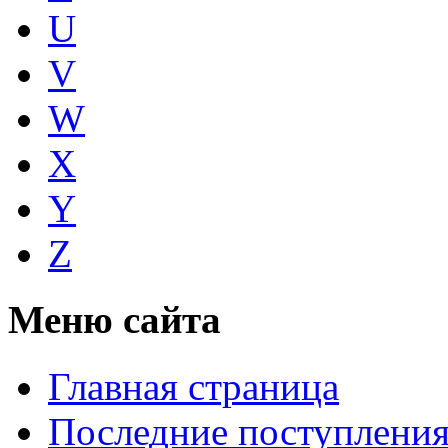
U
V
W
X
Y
Z
Меню сайта
Главная страница
Последние поступлени