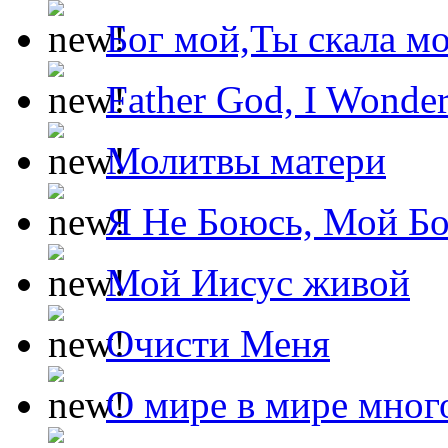
Бог мой,Ты скала м
Father God, I Wonde
Молитвы матери
Я Не Боюсь, Мой Б
Мой Иисус живой
Очисти Меня
О мире в мире мног