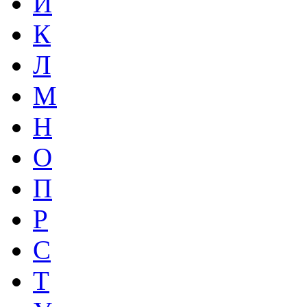
И
К
Л
М
Н
О
П
Р
С
Т