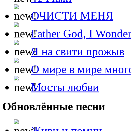
ОЧИСТИ МЕНЯ
Father God, I Wonde
Я на свити прожыв
О мире в мире мног
Мосты любви
Обновлённые песни
Живи и помни