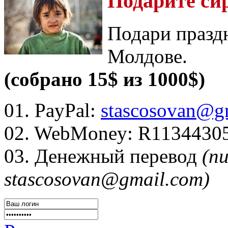
Подарите си
Подари празд
Молдове.
(собрано 15$ из 1000$)
01. PayPal:
stascosovan@g
02. WebMoney:
R1134430
03. Денежный перевод
(п
stascosovan@gmail.com)