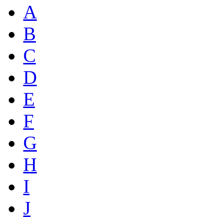
A
B
C
D
E
F
G
H
I
J