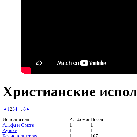
Христианские испо
◄
1
2
3
4
...
8
►
Исполнитель
Альбомов
Песен
Альфа и Омега
1
1
Аузяки
1
1
Без исполнителя
1
107