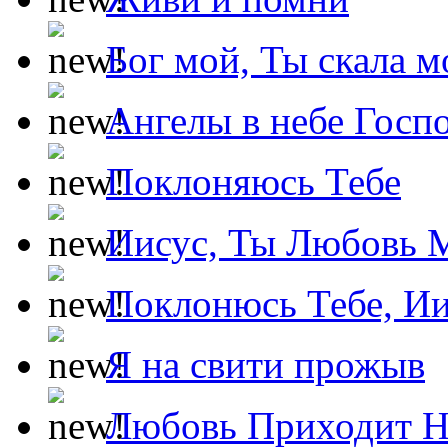
Бог мой, Ты скала м
Ангелы в небе Госпо
Поклоняюсь Тебе
Иисус, Ты Любовь 
Поклонюсь Тебе, Ии
Я на свити прожыв
Любовь Приходит Н