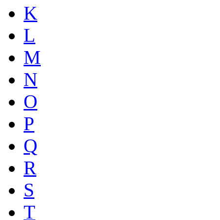
K
L
M
N
O
P
Q
R
S
T