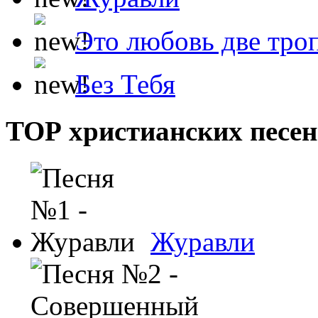
Это любовь две тро
Без Тебя
ТОР христианских песен
Журавли