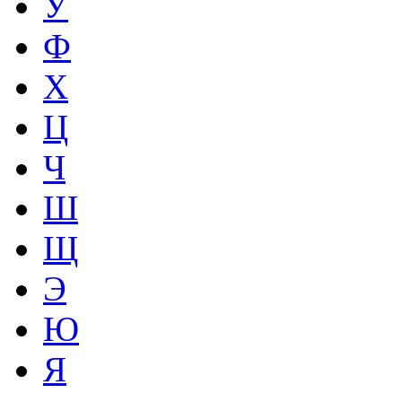
У
Ф
Х
Ц
Ч
Ш
Щ
Э
Ю
Я