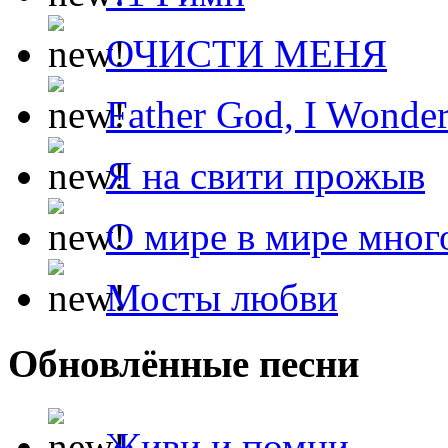
ОЧИСТИ МЕНЯ
Father God, I Wonde
Я на свити прожыв
О мире в мире мног
Мосты любви
Обновлённые песни
Живи и помни