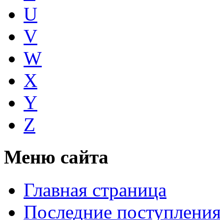
U
V
W
X
Y
Z
Меню сайта
Главная страница
Последние поступлени