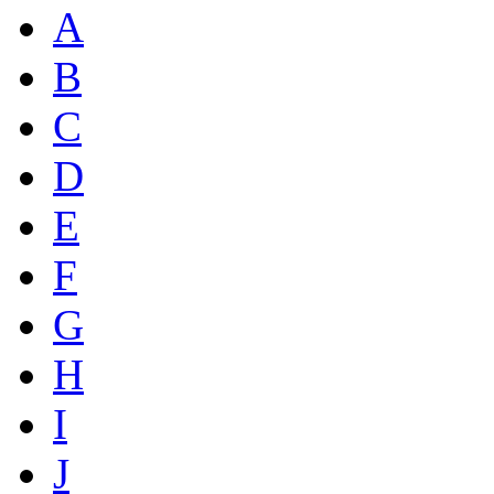
A
B
C
D
E
F
G
H
I
J