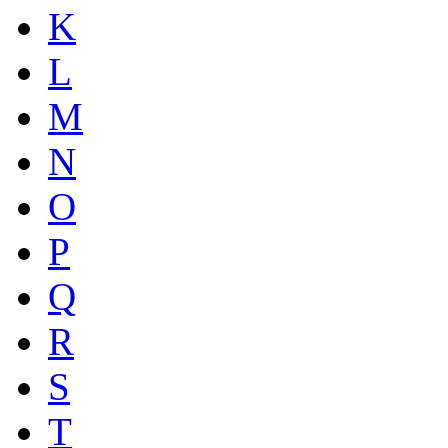
K
L
M
N
O
P
Q
R
S
T