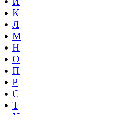
И
К
Л
М
Н
О
П
Р
С
Т