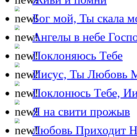
Бог мой, Ты скала м
Ангелы в небе Госпо
Поклоняюсь Тебе
Иисус, Ты Любовь 
Поклонюсь Тебе, Ии
Я на свити прожыв
Любовь Приходит Н