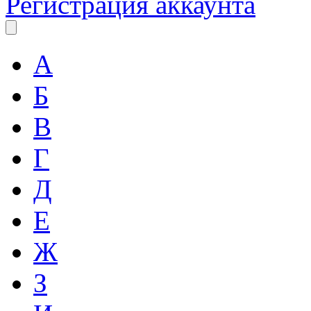
Регистрация аккаунта
А
Б
В
Г
Д
Е
Ж
З