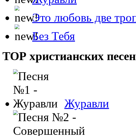
Это любовь две тро
Без Тебя
ТОР христианских песен
Журавли