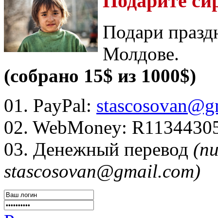
Подарите си
Подари празд
Молдове.
(собрано 15$ из 1000$)
01. PayPal:
stascosovan@g
02. WebMoney:
R1134430
03. Денежный перевод
(п
stascosovan@gmail.com)