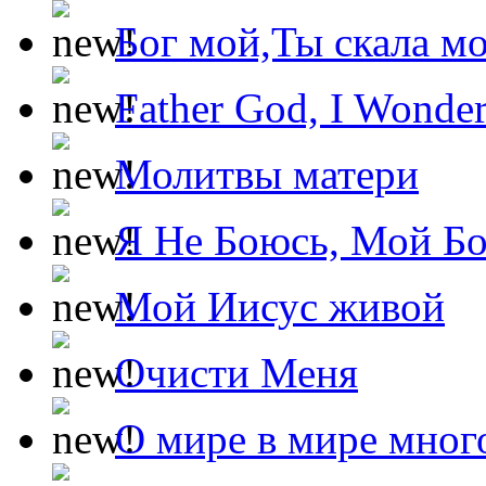
Бог мой,Ты скала м
Father God, I Wonde
Молитвы матери
Я Не Боюсь, Мой Б
Мой Иисус живой
Очисти Меня
О мире в мире мног