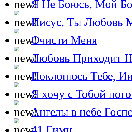
Я Не Боюсь, Мой Б
Иисус, Ты Любовь 
Очисти Меня
Любовь Приходит Н
Поклонюсь Тебе, Ии
Я хочу с Тобой пог
Ангелы в небе Госпо
41 Гимн