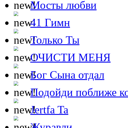
Мосты любви
41 Гимн
Только Ты
ОЧИСТИ МЕНЯ
Бог Сына отдал
Подойди поближе ко
Jertfa Ta
Журавли