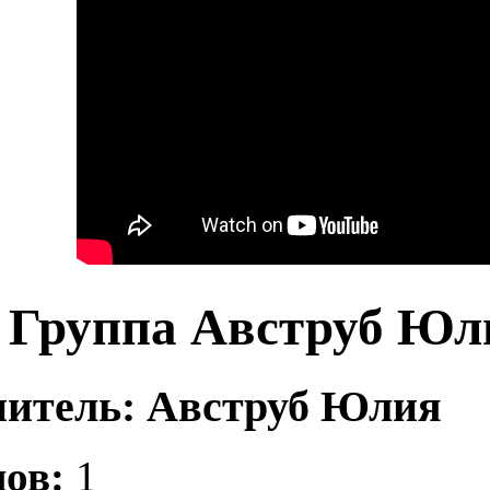
Группа Авструб Юл
итель: Авструб Юлия
ов:
1