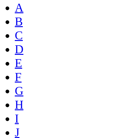
A
B
C
D
E
F
G
H
I
J