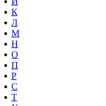
И
К
Л
М
Н
О
П
Р
С
Т