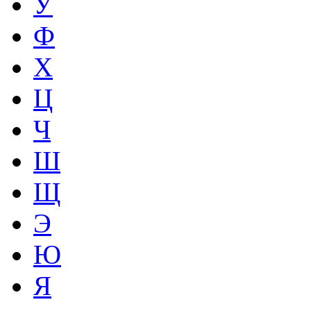
У
Ф
Х
Ц
Ч
Ш
Щ
Э
Ю
Я