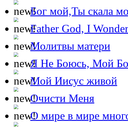
Бог мой,Ты скала м
Father God, I Wonde
Молитвы матери
Я Не Боюсь, Мой Б
Мой Иисус живой
Очисти Меня
О мире в мире мног