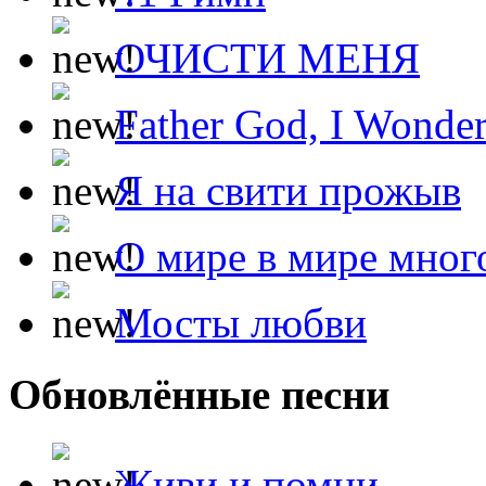
ОЧИСТИ МЕНЯ
Father God, I Wonde
Я на свити прожыв
О мире в мире мног
Мосты любви
Обновлённые песни
Живи и помни