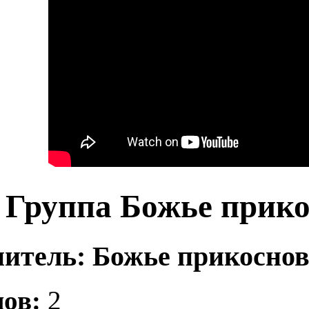
Группа Божье прико
итель: Божье прикосно
ов:
2