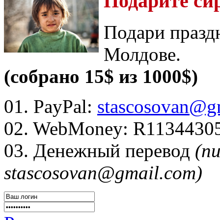
Подарите си
Подари празд
Молдове.
(собрано 15$ из 1000$)
01. PayPal:
stascosovan@g
02. WebMoney:
R1134430
03. Денежный перевод
(п
stascosovan@gmail.com)