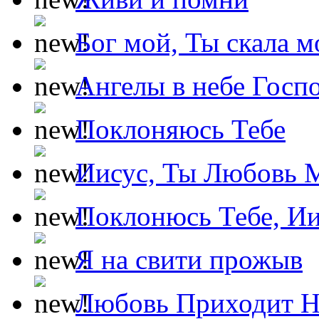
Бог мой, Ты скала м
Ангелы в небе Госпо
Поклоняюсь Тебе
Иисус, Ты Любовь 
Поклонюсь Тебе, Ии
Я на свити прожыв
Любовь Приходит Н