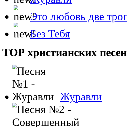
Это любовь две тро
Без Тебя
ТОР христианских песен
Журавли