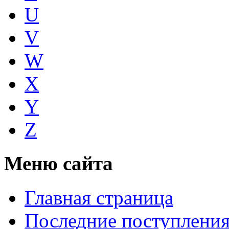
U
V
W
X
Y
Z
Меню сайта
Главная страница
Последние поступлени