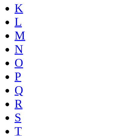
K
L
M
N
O
P
Q
R
S
T