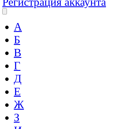
Регистрация аккаунта
А
Б
В
Г
Д
Е
Ж
З