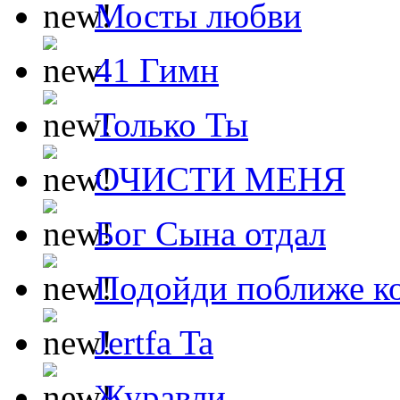
Мосты любви
41 Гимн
Только Ты
ОЧИСТИ МЕНЯ
Бог Сына отдал
Подойди поближе ко
Jertfa Ta
Журавли