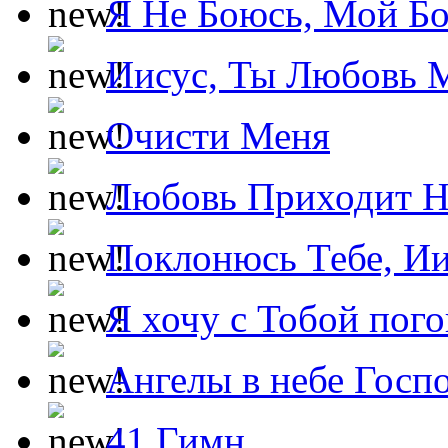
Я Не Боюсь, Мой Б
Иисус, Ты Любовь 
Очисти Меня
Любовь Приходит Н
Поклонюсь Тебе, Ии
Я хочу с Тобой пог
Ангелы в небе Госпо
41 Гимн