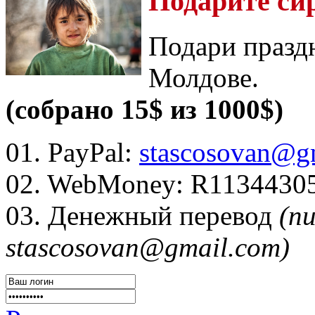
Подарите си
Подари празд
Молдове.
(собрано 15$ из 1000$)
01. PayPal:
stascosovan@g
02. WebMoney:
R1134430
03. Денежный перевод
(п
stascosovan@gmail.com)