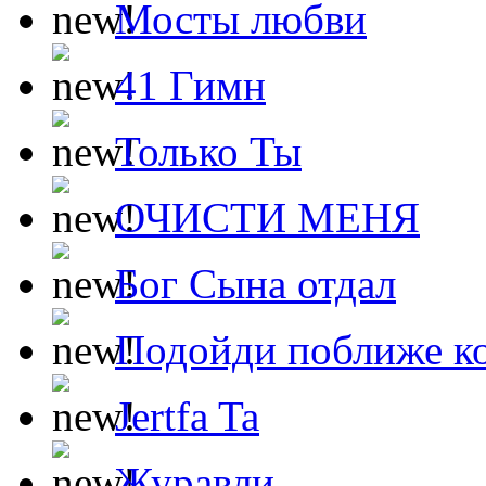
Мосты любви
41 Гимн
Только Ты
ОЧИСТИ МЕНЯ
Бог Сына отдал
Подойди поближе ко
Jertfa Ta
Журавли