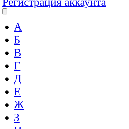
Регистрация аккаунта
А
Б
В
Г
Д
Е
Ж
З