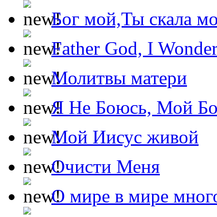
Бог мой,Ты скала м
Father God, I Wonde
Молитвы матери
Я Не Боюсь, Мой Б
Мой Иисус живой
Очисти Меня
О мире в мире мног