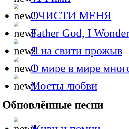
ОЧИСТИ МЕНЯ
Father God, I Wonde
Я на свити прожыв
О мире в мире мног
Мосты любви
Обновлённые песни
Живи и помни