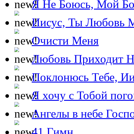
Я Не Боюсь, Мой Б
Иисус, Ты Любовь 
Очисти Меня
Любовь Приходит Н
Поклонюсь Тебе, Ии
Я хочу с Тобой пог
Ангелы в небе Госпо
41 Гимн