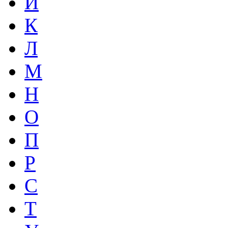
И
К
Л
М
Н
О
П
Р
С
Т