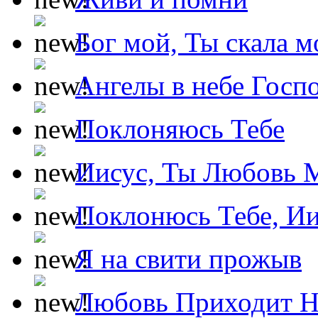
Бог мой, Ты скала м
Ангелы в небе Госпо
Поклоняюсь Тебе
Иисус, Ты Любовь 
Поклонюсь Тебе, Ии
Я на свити прожыв
Любовь Приходит Н