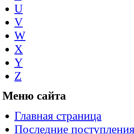
U
V
W
X
Y
Z
Меню сайта
Главная страница
Последние поступлени