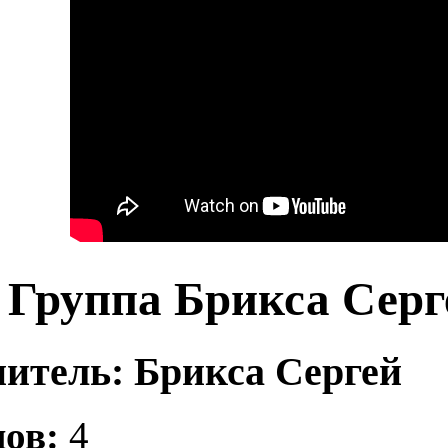
Группа Брикса Серг
итель: Брикса Сергей
ов:
4