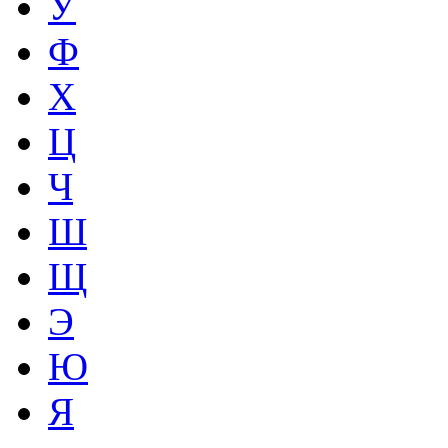
У
Ф
Х
Ц
Ч
Ш
Щ
Э
Ю
Я