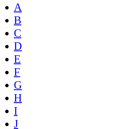
A
B
C
D
E
F
G
H
I
J