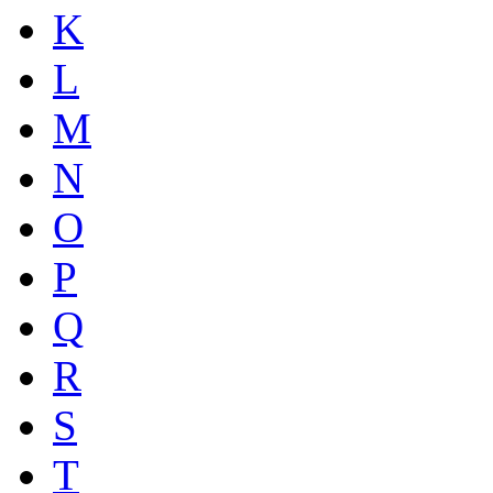
K
L
M
N
O
P
Q
R
S
T