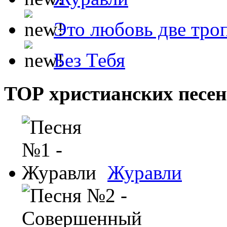
Это любовь две тро
Без Тебя
ТОР христианских песен
Журавли