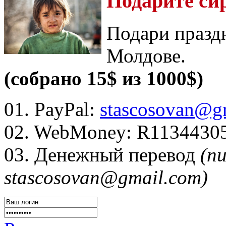
Подарите си
Подари празд
Молдове.
(собрано 15$ из 1000$)
01. PayPal:
stascosovan@g
02. WebMoney:
R1134430
03. Денежный перевод
(п
stascosovan@gmail.com)