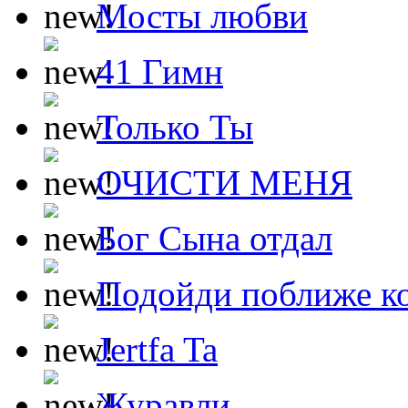
Мосты любви
41 Гимн
Только Ты
ОЧИСТИ МЕНЯ
Бог Сына отдал
Подойди поближе ко
Jertfa Ta
Журавли