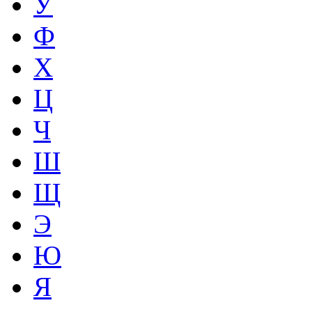
У
Ф
Х
Ц
Ч
Ш
Щ
Э
Ю
Я