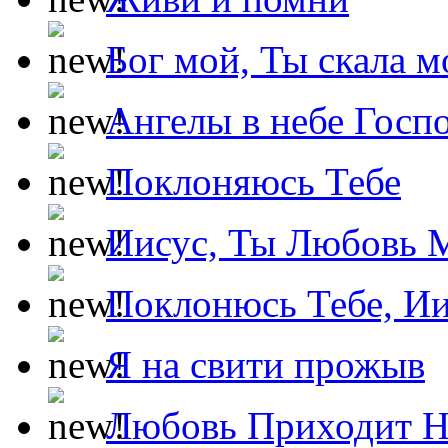
Бог мой, Ты скала м
Ангелы в небе Госпо
Поклоняюсь Тебе
Иисус, Ты Любовь 
Поклонюсь Тебе, Ии
Я на свити прожыв
Любовь Приходит Н