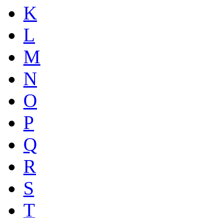
K
L
M
N
O
P
Q
R
S
T