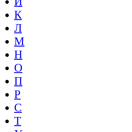
И
К
Л
М
Н
О
П
Р
С
Т