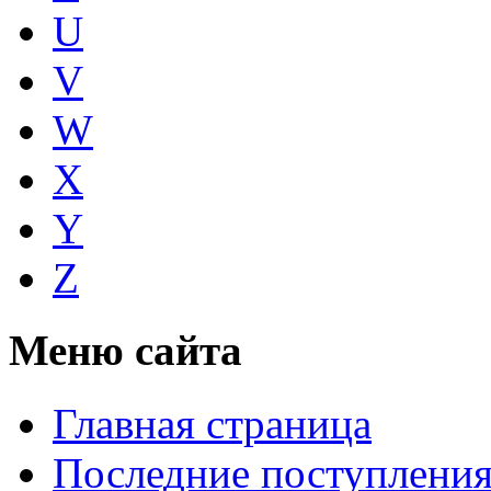
U
V
W
X
Y
Z
Меню сайта
Главная страница
Последние поступлени