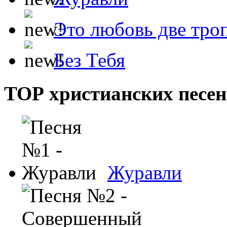
Это любовь две тро
Без Тебя
ТОР христианских песен
Журавли