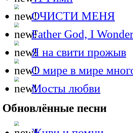
ОЧИСТИ МЕНЯ
Father God, I Wonde
Я на свити прожыв
О мире в мире мног
Мосты любви
Обновлённые песни
Живи и помни