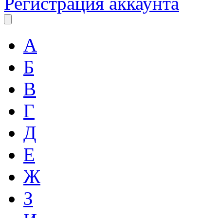
Регистрация аккаунта
А
Б
В
Г
Д
Е
Ж
З