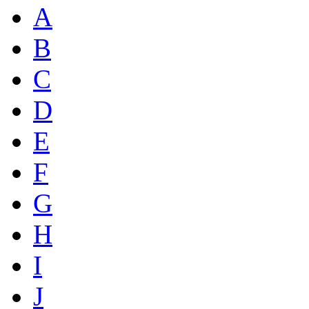
A
B
C
D
E
F
G
H
I
J