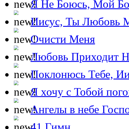
Я Не Боюсь, Мой Б
Иисус, Ты Любовь 
Очисти Меня
Любовь Приходит Н
Поклонюсь Тебе, Ии
Я хочу с Тобой пог
Ангелы в небе Госпо
41 Гимн