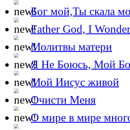
Бог мой,Ты скала м
Father God, I Wonde
Молитвы матери
Я Не Боюсь, Мой Б
Мой Иисус живой
Очисти Меня
О мире в мире мног