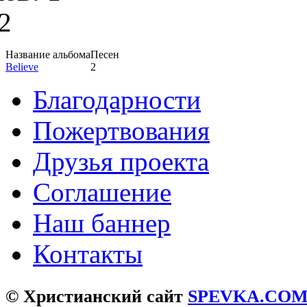
2
Название альбома
Песен
Believe
2
Благодарности
Пожертвования
Друзья проекта
Соглашение
Наш баннер
Контакты
© Христианский сайт
SPEVKA.CO