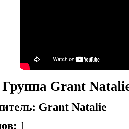
Группа Grant Natali
итель: Grant Natalie
ов:
1