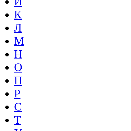
И
К
Л
М
Н
О
П
Р
С
Т