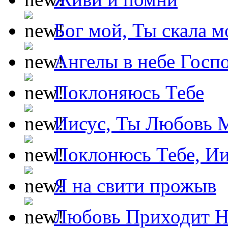
Бог мой, Ты скала м
Ангелы в небе Госпо
Поклоняюсь Тебе
Иисус, Ты Любовь 
Поклонюсь Тебе, Ии
Я на свити прожыв
Любовь Приходит Н