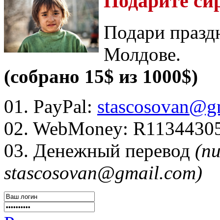
Подарите си
Подари празд
Молдове.
(собрано 15$ из 1000$)
01. PayPal:
stascosovan@g
02. WebMoney:
R1134430
03. Денежный перевод
(п
stascosovan@gmail.com)