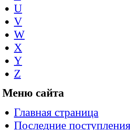
U
V
W
X
Y
Z
Меню сайта
Главная страница
Последние поступлени