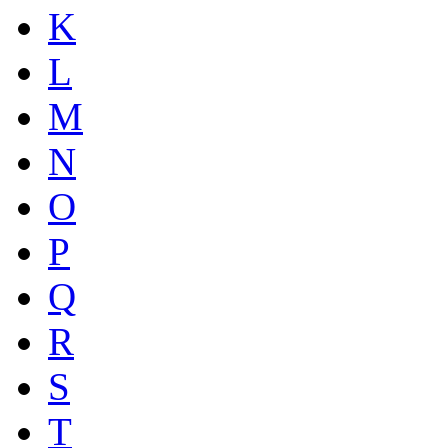
K
L
M
N
O
P
Q
R
S
T