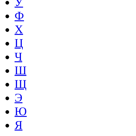
У
Ф
Х
Ц
Ч
Ш
Щ
Э
Ю
Я