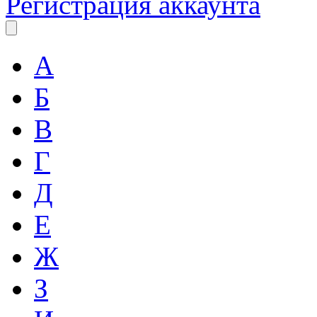
Регистрация аккаунта
А
Б
В
Г
Д
Е
Ж
З