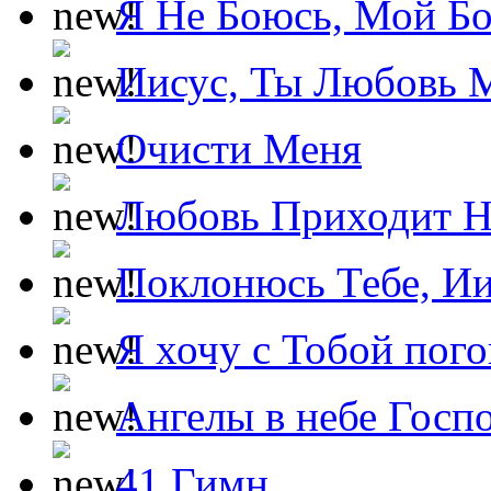
Я Не Боюсь, Мой Б
Иисус, Ты Любовь 
Очисти Меня
Любовь Приходит Н
Поклонюсь Тебе, Ии
Я хочу с Тобой пог
Ангелы в небе Госпо
41 Гимн