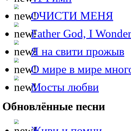
ОЧИСТИ МЕНЯ
Father God, I Wonde
Я на свити прожыв
О мире в мире мног
Мосты любви
Обновлённые песни
Живи и помни