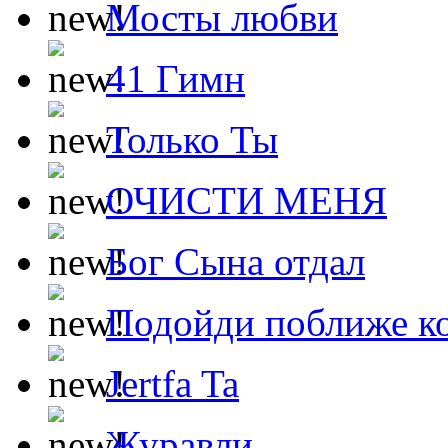
Мосты любви
41 Гимн
Только Ты
ОЧИСТИ МЕНЯ
Бог Сына отдал
Подойди поближе ко
Jertfa Ta
Журавли