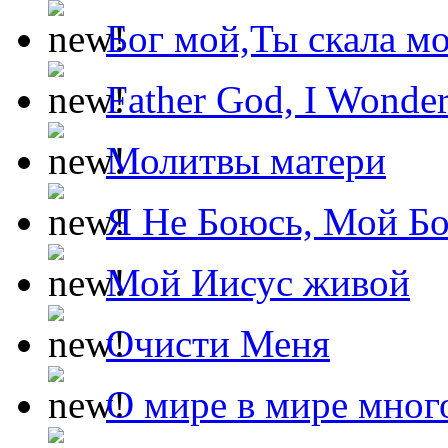
Бог мой,Ты скала м
Father God, I Wonde
Молитвы матери
Я Не Боюсь, Мой Б
Мой Иисус живой
Очисти Меня
О мире в мире мног