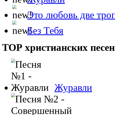
Это любовь две тро
Без Тебя
ТОР христианских песен
Журавли